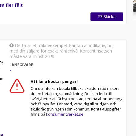
sa fler fält
Skicka
Detta är ett räkneexempel. Räntan är indikativ, hör
med din säljare för exakt räntenivå. Kontantinsatsen
måste vara minst 20 %.
%
LÅNEGIVARE
-
n
Att låna kostar pengar!
Om du inte kan betala tillbaka skulden i tid riskerar
du en betalningsanmärkning. Det kan leda till
svårigheter att få hyra bostad, teckna abonnemang
och få nya lån. För stöd, vänd dig till budget- och
skuldrådgivningen i din kommun. Kontaktuppgifter
finns på
konsumentverket.se
.
at