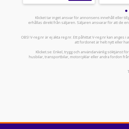
Klicket tar inget ansvar för annonsens innehåll eller ti
erhållas direkt från säljaren. Säljaren ansvarar för att de
OBS! V-reg.nr är ej äkta reg.nr. Ett påhittat V-reg.nr kan anges 
att fordonet är helt nytt eller ha
Klicket.se
: Enkel, trygg och användarvänlig söktjänst fö
husbilar
,
transportbilar
,
motorcyklar
eller andra fordon frå