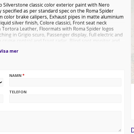
ilverstone classic color exterior paint with Nero
ly specified as per standard spec on the Roma Spider
um color brake calipers, Exhaust pipes in matte aluminium
iquid silver finish, Colore classici, Front seat neck
 Tortora Leather, Floormats with Roma Spider logos
hing in Grigio scuro, Passenger display, Full electric and
e cruise control and front radar, Blind spot monitor and
ness MyFerrari connect, Magneride dual mode
Visa mer
s smartphone charger, Premium Hifi sound, Surround
tion pack, Heated steering wheel, Adaptive front light
 warranty and 7 years free maintenance program, Please
årt showroom på Testvägen 18 I Malmö,
NAMN
*
TELEFON
D