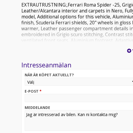
EXTRAUTRUSTNING:,Ferrari Roma Spider -25, Grigio S
Leather/Alcantara interior and carpets in Nero, Ful
model, Additional options for this vehicle, Alumini
finish, Scuderia Ferrari shields, 20" wheels in gloss l
warmer, Leather passenger compartment details in
embroidered in Grigio scuro stitching, Contrast stitc
ventilated front seats, Aluminium footrest, Adaptiv
rear radar, MyFerrari connect activated, HW readi
suspension, Connectivity for smartphone, Wireles
view, Electrochromic rear-view mirrors, Personalisa
Intresseanmälan
system AFS3 XLED, Included in the 3 years new car
call or e-mail for more info, Bilen finns att se i v
NÄR ÄR KÖPET AKTUELLT?
E-POST
*
MEDDELANDE