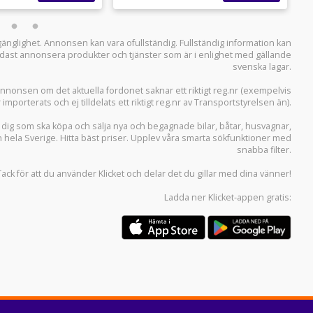
llgänglighet. Annonsen kan vara ofullständig. Fullständig information kan
 endast annonsera produkter och tjänster som är i enlighet med gällande
svenska lagar.
i annonsen om det aktuella fordonet saknar ett riktigt reg.nr (exempelvis
r importerats och ej tilldelats ett riktigt reg.nr av Transportstyrelsen än).
r dig som ska köpa och sälja
nya och begagnade bilar
,
båtar
,
husvagnar
,
n hela Sverige. Hitta bäst priser. Upplev våra smarta sökfunktioner med
snabba filter.
Tack för att du använder
Klicket
och delar det du gillar med dina vänner!
Ladda ner
Klicket-appen
gratis: