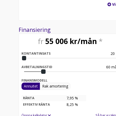
Vi
Finansiering
fr
55 006
kr/mån
*
20
KONTANTINSATS
60
må
AVBETALNINGSTID
FINANSMODELL
Annuitet
Rak amortering
7,95 %
RÄNTA
8,25
%
EFFEKTIV RÄNTA
Öppna kalkylator
Så har vi räkn