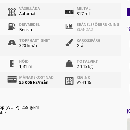
VÄXELLÅDA
MILTAL
Automat
317 mil
DRIVMEDEL
BRÄNSLEFÖRBRUKNING
3
Bensin
BLANDAD
TOPPHASTIGHET
KAROSSFÄRG
320 km/h
Grå
HÖJD
TOTALVIKT
1,31 m
2 145 kg
MÅNADSKOSTNAD
REG.NR
55 006
kr/mån
VYH146
äpp (WLTP): 258 g/km
K
ub>