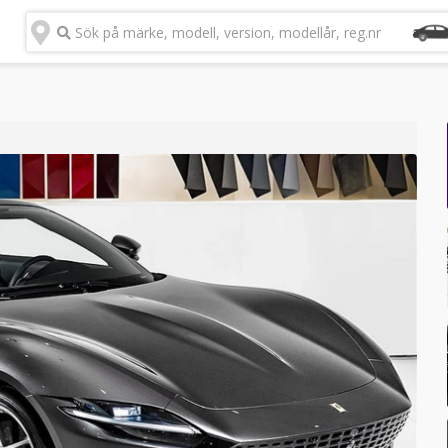
Sök på märke, modell, version, modellår, reg.nr