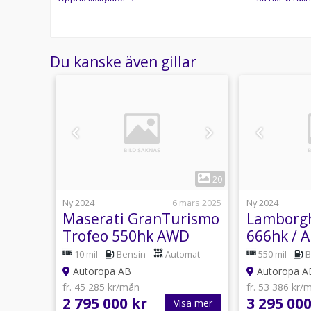
Du kanske även gillar
1
10
20
14 juni
Ny 2024
6 mars 2025
Ny 2024
Maserati GranTurismo
Lamborgh
Trofeo 550hk AWD
666hk / A
Extended
utomat
10 mil
Bensin
Automat
550 mil
B
Autoropa AB
Autoropa A
fr. 45 285 kr/mån
fr. 53 386 kr/
2 795 000 kr
3 295 000
sa mer
Visa mer