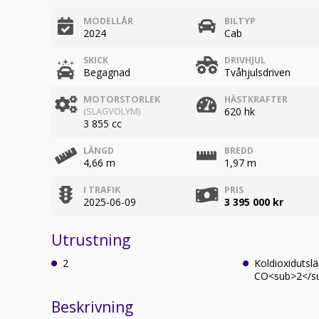
MODELLÅR
BILTYP
2024
Cab
SKICK
DRIVHJUL
Begagnad
Tvåhjulsdriven
MOTORSTORLEK
HÄSTKRAFTER
620 hk
(SLAGVOLYM)
3 855 cc
LÄNGD
BREDD
4,66 m
1,97 m
I TRAFIK
PRIS
2025-06-09
3 395 000 kr
Utrustning
2
Koldioxidutsl
CO<sub>2</s
Beskrivning