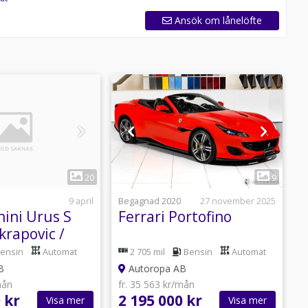
Ansök om lånelöfte
1
1
20
9
9 april
Begagnad 2020
27 november 2025
N
ini Urus S
Ferrari Portofino
F
krapovic /
 warranty
ensin
Automat
2 705 mil
Bensin
Automat
B
Autoropa AB
mån
fr. 35 563 kr/mån
f
 kr
2 195 000 kr
6
Visa mer
Visa mer