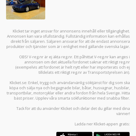
Klicket tar inget ansvar för annonsens innehåll eller tillgänglighet.
Annonsen kan vara ofullständig. Fullständig information kan erhållas
direkt från säljaren. Säljaren ansvarar för att de endast annonsera
produkter och tjänster som är i enlighet med gällande svenska lagar.
OBS! V-reg.nr är ej äkta reg.nr. Ett påhittat V-reg.nr kan anges i
annonsen om det aktuella fordonet saknar ett riktigt reg.nr
(exempelvis att fordonet är helt nytt eller har importerats och ej
tilldelats ett riktigt reg.nr av Transportstyrelsen än).
Klicket.se
: Enkel, trygg och användarvänlig söktjänst för dig som ska
köpa och sälja
nya och begagnade bilar
,
båtar
,
husvagnar
,
husbilar
,
transportbilar
,
motorcyklar
eller andra fordon från hela Sverige. Hitta
bäst priser. Upplev våra smarta sökfunktioner med snabba filter.
Tack för att du använder
Klicket
och delar det du gillar med dina
vänner!
Ladda ner
Klicket-appen
gratis: