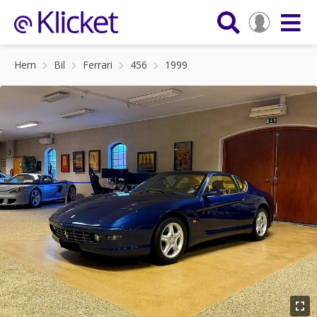
Hem
Bil
Ferrari
456
1999