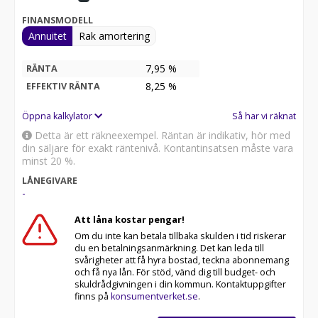
Ferraribilar är åtgärdat på denna bil. Arbetet utfördes
av Eberlein Automobile Ferrari Kassel. En kostsam
FINANSMODELL
auktion men med ett resultat som helt klart motiverar
Annuitet
Rak amortering
det.
7,95 %
RÄNTA
Bilen är verkligen en tidskapsel och är i ett närmaste
8,25
%
EFFEKTIV RÄNTA
nyskick.
Öppna kalkylator
Så har vi räknat
Vänligen kontakta oss för mer information eller
tidsbokning för visning!
Detta är ett räkneexempel. Räntan är indikativ, hör med
din säljare för exakt räntenivå. Kontantinsatsen måste vara
Vi erbjuder förmånlig finansiering!
minst 20 %.
LÅNEGIVARE
-
Att låna kostar pengar!
Om du inte kan betala tillbaka skulden i tid riskerar
du en betalningsanmärkning. Det kan leda till
svårigheter att få hyra bostad, teckna abonnemang
och få nya lån. För stöd, vänd dig till budget- och
skuldrådgivningen i din kommun. Kontaktuppgifter
finns på
konsumentverket.se
.