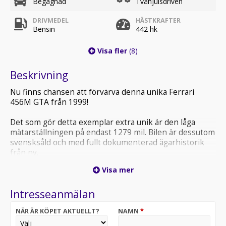
Begagnad
Tvåhjulsdriven
DRIVMEDEL
HÄSTKRAFTER
Bensin
442 hk
Visa fler
(8)
Beskrivning
Nu finns chansen att förvärva denna unika Ferrari
456M GTA från 1999!
Det som gör detta exemplar extra unik är den låga
mätarställningen på endast 1279 mil. Bilen är dessutom
svensksåld och med fullt dokumenterad ägarhistorik
från ny.
Visa mer
Ferrari 456M är en klassisk 2+2 GT med plats för hela
familjen. Under huven sitter en 5, 5-liters V12:an på 442
Intresseanmälan
hk och som levererar silkeslen kraft och ett ljud som
bara en Ferrari kan erbjuda.
NÄR ÄR KÖPET AKTUELLT?
NAMN
*
Bilen är lackerad i Blue Tour de France tillsammans med