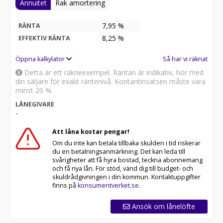
Annuitet
Rak amortering
7,95 %
RÄNTA
8,25
%
EFFEKTIV RÄNTA
Öppna kalkylator
Så har vi räknat
Detta är ett räkneexempel. Räntan är indikativ, hör med
din säljare för exakt räntenivå. Kontantinsatsen måste vara
minst 20 %.
LÅNEGIVARE
-
Att låna kostar pengar!
Om du inte kan betala tillbaka skulden i tid riskerar
du en betalningsanmärkning. Det kan leda till
svårigheter att få hyra bostad, teckna abonnemang
och få nya lån. För stöd, vänd dig till budget- och
skuldrådgivningen i din kommun. Kontaktuppgifter
finns på
konsumentverket.se
.
Ansök om lånelöfte