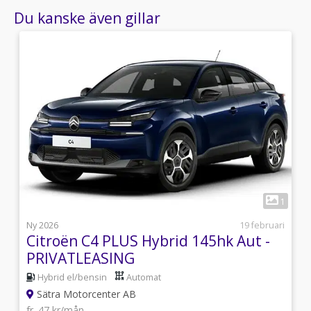
Du kanske även gillar
9
1
i
Ny 2026
19 februari
Citroën C4 PLUS Hybrid 145hk Aut -
PRIVATLEASING
Hybrid el/bensin
Automat
Sätra Motorcenter AB
fr. 47 kr/mån