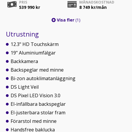
PRIS
MÅNADSKOSTNAD
539 990 kr
8 749
kr/mån
Visa fler
(1)
Utrustning
12.3" HD Touchskärm
19" Aluminiumfälgar
Backkamera
Backspeglar med minne
Bi-zon autoklimatanläggning
DS Light Veil
DS Pixel LED Vision 3.0
El-infällbara backspeglar
El-justerbara stolar fram
Förarstol med minne
Handsfree baklucka