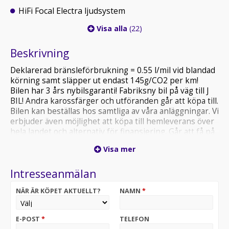
HiFi Focal Electra ljudsystem
Visa alla
(22)
Beskrivning
Deklarerad bränsleförbrukning = 0.55 l/mil vid blandad
körning samt släpper ut endast 145g/CO2 per km!
Bilen har 3 års nybilsgaranti! Fabriksny bil på väg till J
BIL! Andra karossfärger och utföranden går att köpa till.
Bilen kan beställas hos samtliga av våra anläggningar. Vi
erbjuder även möjlighet att köpa till hemleverans över
hela landet och alternativ för finansiering. Går att få på
privatleasing. Välkommen att kontakta våra säljare för
Visa mer
priser samt leveransinformation. OBS! Bilen på bilden
är ett visningsexempel och kan skilja sig från din
Intresseanmälan
faktiska konfiguration.
NÄR ÄR KÖPET AKTUELLT?
NAMN
*
E-POST
*
TELEFON