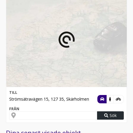
TILL
Strömsätravägen 15, 127 35, Skärholmen
FRÅN
Sök
Dina senast visade objekt