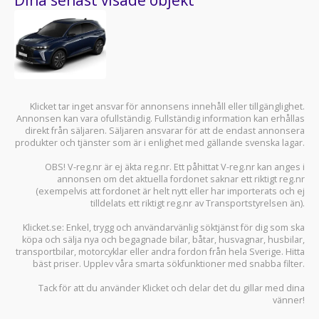
Klicket tar inget ansvar för annonsens innehåll eller tillgänglighet.
Annonsen kan vara ofullständig. Fullständig information kan erhållas
direkt från säljaren. Säljaren ansvarar för att de endast annonsera
produkter och tjänster som är i enlighet med gällande svenska lagar.
OBS! V-reg.nr är ej äkta reg.nr. Ett påhittat V-reg.nr kan anges i
annonsen om det aktuella fordonet saknar ett riktigt reg.nr
(exempelvis att fordonet är helt nytt eller har importerats och ej
tilldelats ett riktigt reg.nr av Transportstyrelsen än).
Klicket.se
: Enkel, trygg och användarvänlig söktjänst för dig som ska
köpa och sälja
nya och begagnade bilar
,
båtar
,
husvagnar
,
husbilar
,
transportbilar
,
motorcyklar
eller andra fordon från hela Sverige. Hitta
bäst priser. Upplev våra smarta sökfunktioner med snabba filter.
Tack för att du använder
Klicket
och delar det du gillar med dina
vänner!