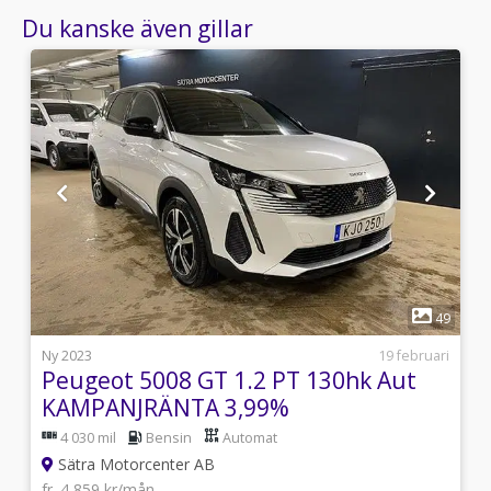
Du kanske även gillar
1
1
49
i
Ny 2023
19 februari
4
Peugeot 5008 GT 1.2 PT 130hk Aut
KAMPANJRÄNTA 3,99%
4 030 mil
Bensin
Automat
Sätra Motorcenter AB
fr. 4 859 kr/mån