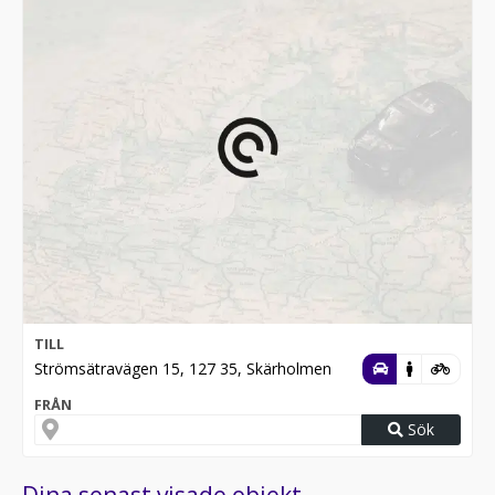
TILL
Strömsätravägen 15, 127 35, Skärholmen
FRÅN
Sök
Dina senast visade objekt