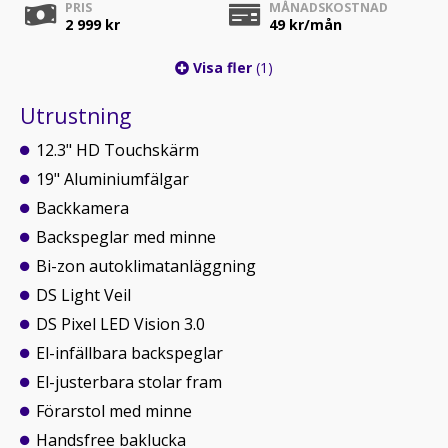
PRIS
MÅNADSKOSTNAD
2 999 kr
49
kr/mån
Visa fler
(1)
Utrustning
12.3" HD Touchskärm
19" Aluminiumfälgar
Backkamera
Backspeglar med minne
Bi-zon autoklimatanläggning
DS Light Veil
DS Pixel LED Vision 3.0
El-infällbara backspeglar
El-justerbara stolar fram
Förarstol med minne
Handsfree baklucka