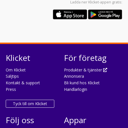
Ladda ner
Klicket-appen
gratis:
Klicket
För företag
Om Klicket
Produkter & tjänster
Säljtips
Annonsera
Kontakt & support
Bli kund hos Klicket
Press
Handlarlogin
Tyck till om Klicket
Följ oss
Appar