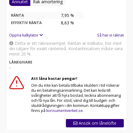
Annuitet
Rak amortering
7,95 %
RÄNTA
8,63
%
EFFEKTIV RÄNTA
Öppna kalkylator
Så har vi räknat
Detta är ett räkneexempel. Räntan är indikativ, hör med
din säljare för exakt räntenivå. Kontantinsatsen måste vara
minst 20 %.
LÅNEGIVARE
-
Att låna kostar pengar!
Om du inte kan betala tillbaka skulden i tid riskerar
du en betalningsanmärkning. Det kan leda till
svårigheter att få hyra bostad, teckna abonnemang
och få nya lån. För stöd, vänd dig till budget- och
skuldrådgivningen i din kommun. Kontaktuppgifter
finns på
konsumentverket.se
.
Ansök om lånelöfte