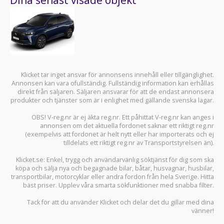
Klicket tar inget ansvar för annonsens innehåll eller tillgänglighet.
Annonsen kan vara ofullständig. Fullständig information kan erhållas
direkt från säljaren. Säljaren ansvarar för att de endast annonsera
produkter och tjänster som är i enlighet med gällande svenska lagar.
OBS! V-reg.nr är ej äkta reg.nr. Ett påhittat V-reg.nr kan anges i
annonsen om det aktuella fordonet saknar ett riktigt reg.nr
(exempelvis att fordonet är helt nytt eller har importerats och ej
tilldelats ett riktigt reg.nr av Transportstyrelsen än).
Klicket.se
: Enkel, trygg och användarvänlig söktjänst för dig som ska
köpa och sälja
nya och begagnade bilar
,
båtar
,
husvagnar
,
husbilar
,
transportbilar
,
motorcyklar
eller andra fordon från hela Sverige. Hitta
bäst priser. Upplev våra smarta sökfunktioner med snabba filter.
Tack för att du använder
Klicket
och delar det du gillar med dina
vänner!