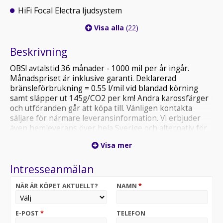
HiFi Focal Electra ljudsystem
Visa alla
(22)
Beskrivning
OBS! avtalstid 36 månader - 1000 mil per år ingår.
Månadspriset är inklusive garanti. Deklarerad
bränsleförbrukning = 0.55 l/mil vid blandad körning
samt släpper ut 145g/CO2 per km! Andra karossfärger
och utföranden går att köpa till. Vänligen kontakta
säljare för närmare leveransinformation. Vi erbjuder
även hemleverans över hela Sverige och alternativ för
finansiering. Välkommen att kontakta våra säljare för
Visa mer
priser samt leveransinformation.
Intresseanmälan
NÄR ÄR KÖPET AKTUELLT?
NAMN
*
E-POST
*
TELEFON