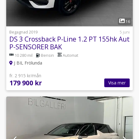
1
16
Begagnad 2019
5 juni
DS 3 Crossback P-Line 1.2 PT 155hk Aut
P-SENSORER BAK
10 280 mil
Bensin
Automat
J BIL Frölunda
fr. 2 915 kr/mån
179 900 kr
Visa mer