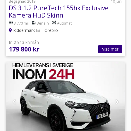
Begagnad 2019
10 juni
DS 3 1.2 PureTech 155hk Exclusive
Kamera HuD Skinn
3 770 mil
Bensin
Automat
Riddermark Bil - Örebro
fr. 2 913 kr/mån
179 800 kr
Visa mer