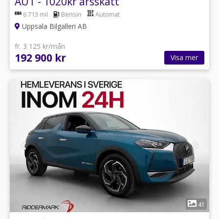
AUT - 1020kr årsskatt
6 713 mil
Bensin
Automat
Uppsala Bilgalleri AB
fr. 3 125 kr/mån
192 900 kr
Visa mer
1
41