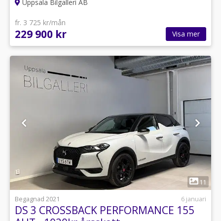
Uppsala Bilgalleri AB
fr. 3 725 kr/mån
229 900 kr
Visa mer
1
11
Begagnad 2021
6 januari
DS 3 CROSSBACK PERFORMANCE 155