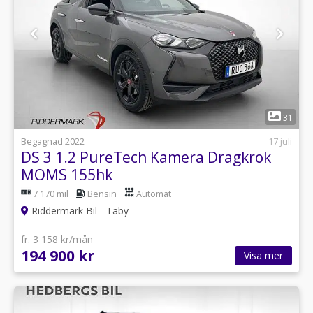
1
31
Begagnad 2022
17 juli
DS 3 1.2 PureTech Kamera Dragkrok
MOMS 155hk
7 170 mil
Bensin
Automat
Riddermark Bil - Täby
fr. 3 158 kr/mån
194 900 kr
Visa mer