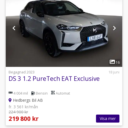
1
16
Begagnad 2023
18 juni
DS 3 1.2 PureTech EAT Exclusive
4 004 mil
Bensin
Automat
Hedbergs Bil AB
fr. 3 561 kr/mån
224 900 kr
219 800 kr
Visa mer