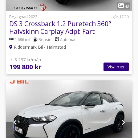
1
43
Begagnad 2022
Igår 17:20
DS 3 Crossback 1.2 Puretech 360°
Halvskinn Carplay Adpt-Fart
2 686 mil
Bensin
Automat
Riddermark Bil - Halmstad
fr. 3 237 kr/mån
199 800 kr
Visa mer