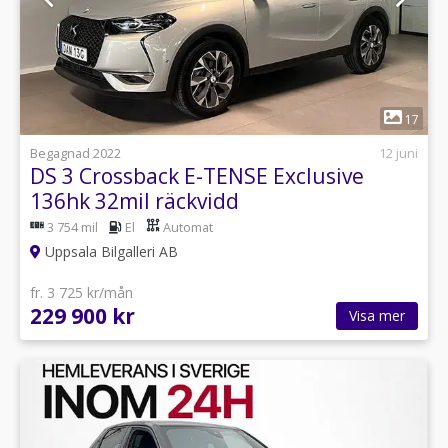
1
17
Begagnad 2022
12 juni
DS 3 Crossback E-TENSE Exclusive
136hk 32mil räckvidd
3 754 mil
El
Automat
Uppsala Bilgalleri AB
fr. 3 725 kr/mån
229 900 kr
Visa mer