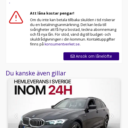
-
erbjuder även skräddarsydd finansiering och 14 dagars
fri försäkring från Folksam.
Att låna kostar pengar!
Om du inte kan betala tillbaka skulden i tid riskerar
Se hur vi genomför våra tester här:
du en betalningsanmärkning. Det kan leda till
svårigheter att få hyra bostad, teckna abonnemang
Telefontider:
och få nya lån. För stöd, vänd dig till budget- och
skuldrådgivningen i din kommun. Kontaktuppgifter
Besökstider i butik:
finns på
konsumentverket.se
.
Välkomna!
Ansök om lånelöfte
Utrustning/Tillbehör:
Du kanske även gillar
360° kamera,Halvskinn,Adaptiv farthållare,Lane
assist,Trafikskyltsinformation,Parkeringssensorer,Apple
Carplay,Keyless,Svart innertak,Eluppvärmd
vinruta,Tonade
rutor,Växelpaddlar,Bluetooth,Elhissar,Elspeglar,AC,ACC,Iso
fästen,Stolsvärme,AC och
klimatanläggning,Parkeringssensorer
bak,Parkeringssensorer fram,Parkeringssensorer
fram & bak,Interiör i skinn eller delvis i
skinn,Backkamera,Delskinn,Aircondition,Parkeringssenso