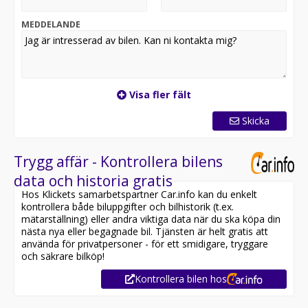
säkerställa att bilen finns i butiken, då den kan vara
placerad på en annan anläggning eller reserverad*
MEDDELANDE
Utrustning inkluderar:
- 360° kamera
- Apple Carplay
- Halvskinn
Visa fler fält
- Adaptiv farthållare
Skicka
Jämför denna bil med någon av våra andra DS 3
Crossback i lager. Se våra bilar på
https://www.riddermarkbil.se/kopa-bil/?
Trygg affär - Kontrollera bilens
series=3%20crossback
data och historia gratis
Hos Klickets samarbetspartner Car.info kan du enkelt
Övrig information om bilen:
kontrollera både biluppgifter och bilhistorik (t.ex.
Besiktigad till och med 2027-03-31
mätarställning) eller andra viktiga data när du ska köpa din
Möjlighet till 12-60 månaders garanti
nästa nya eller begagnade bil. Tjänsten är helt gratis att
använda för privatpersoner - för ett smidigare, tryggare
Servicehistorik:
och säkrare bilköp!
2024-03-15 - 1314 mil
Kontrollera bilen hos
2025-03-25 - 2125 mil
2026-03-23 - 2606 mil