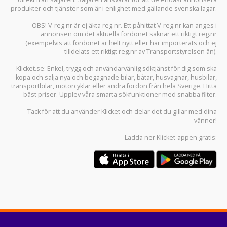
produkter och tjänster som är i enlighet med gällande svenska lagar.
OBS! V-reg.nr är ej äkta reg.nr. Ett påhittat V-reg.nr kan anges i
annonsen om det aktuella fordonet saknar ett riktigt reg.nr
(exempelvis att fordonet är helt nytt eller har importerats och ej
tilldelats ett riktigt reg.nr av Transportstyrelsen än).
Klicket.se
: Enkel, trygg och användarvänlig söktjänst för dig som ska
köpa och sälja
nya och begagnade bilar
,
båtar
,
husvagnar
,
husbilar
,
transportbilar
,
motorcyklar
eller andra fordon från hela Sverige. Hitta
bäst priser. Upplev våra smarta sökfunktioner med snabba filter.
Tack för att du använder
Klicket
och delar det du gillar med dina
vänner!
Ladda ner
Klicket-appen
gratis: