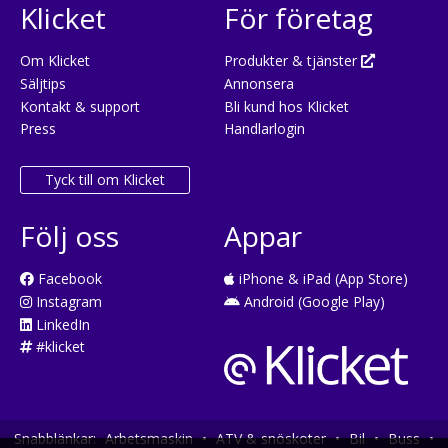
Klicket
För företag
Om Klicket
Produkter & tjänster
Säljtips
Annonsera
Kontakt & support
Bli kund hos Klicket
Press
Handlarlogin
Tyck till om Klicket
Följ oss
Appar
Facebook
iPhone & iPad (App Store)
Instagram
Android (Google Play)
LinkedIn
#klicket
Snabblänkar:
Arbetsmaskin
•
ATV & snöskoter
•
Bil
•
Buss
•