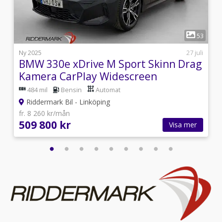
bak,Farthållare
1
1
53
i
Ny 2025
27 juli
BMW 330e xDrive M Sport Skinn Drag
Kamera CarPlay Widescreen
484 mil
Bensin
Automat
Riddermark Bil - Linköping
fr. 8 260 kr/mån
509 800 kr
Visa mer