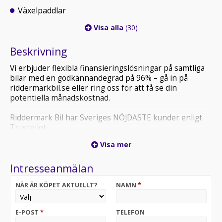
Växelpaddlar
Visa alla
(30)
Beskrivning
Vi erbjuder flexibla finansieringslösningar på samtliga
bilar med en godkännandegrad på 96% – gå in på
riddermarkbil.se eller ring oss för att få se din
potentiella månadskostnad.
Riddermark Bil har Sveriges NÖJDASTE kunder enligt
Trustpilot
*DER33R* *Vi tar emot alla inbyten och erbjuder
Visa mer
hemleverans i hela Sverige!*
Intresseanmälan
DS 3 Crossback är en kompakt och smidig crossover
som gör vardagen enkel. Den är lätt att köra i
NÄR ÄR KÖPET AKTUELLT?
NAMN
*
stadsmiljö, samtidigt som den erbjuder bra komfort och
ett smart format för både förare och passagerare
E-POST
*
TELEFON
*OBS: Vänligen ring oss innan ditt besök för att