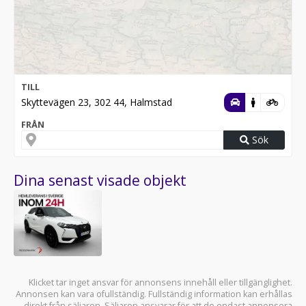
TILL
Skyttevägen 23, 302 44, Halmstad
FRÅN
Sök
Dina senast visade objekt
Klicket tar inget ansvar för annonsens innehåll eller tillgänglighet.
Annonsen kan vara ofullständig. Fullständig information kan erhållas
direkt från säljaren. Säljaren ansvarar för att de endast annonsera