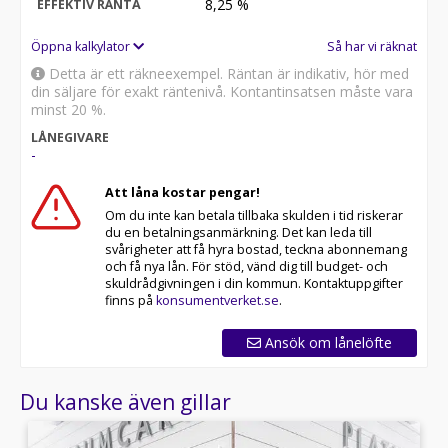
8,25
%
EFFEKTIV RÄNTA
Öppna kalkylator
Så har vi räknat
Detta är ett räkneexempel. Räntan är indikativ, hör med
din säljare för exakt räntenivå. Kontantinsatsen måste vara
minst 20 %.
LÅNEGIVARE
-
Att låna kostar pengar!
Om du inte kan betala tillbaka skulden i tid riskerar
du en betalningsanmärkning. Det kan leda till
svårigheter att få hyra bostad, teckna abonnemang
och få nya lån. För stöd, vänd dig till budget- och
skuldrådgivningen i din kommun. Kontaktuppgifter
finns på
konsumentverket.se
.
Ansök om lånelöfte
Du kanske även gillar