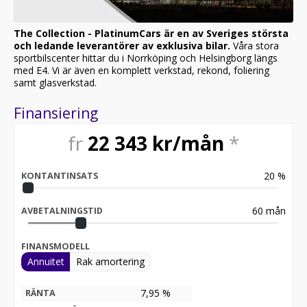
CarPlay/Android Auto, Harman Kardon® Premium Ljud,
Dubbel trådlös laddningsplatta för smartphone,
The Collection - PlatinumCars är en av Sveriges största
Premium bucketstolar, Massage framstolar, Värme och
och ledande leverantörer av exklusiva bilar.
Våra stora
ventilation i stolar fram & bak, 2-zons Automatisk
sportbilscenter hittar du i Norrköping och Helsingborg längs
klimatanläggning, 8-stegad automatisk växellåda,
med E4. Vi är även en komplett verkstad, rekond, foliering
Adaptiv farthållare, Dödavinkelvarning, Surround View
samt glasverkstad.
360 graders kamerasystem, Keyless System med
Fjärrstart, LED-flakbelysning, Mopar Off-Road sidosteg,
Finansiering
Mopar RHO hood graphics, Svart grill, Monotone Paint,
50 State Emissions Label, MY25, Nybilsgaranti 3 år, 35-
fr
22 343
kr/mån
*
tum AT-däck, ABS, Antispinn/Antisladd, Larm, mm.
SÄLJES NU FÖR ENDAST 1 379 000 SEK INKL MOMS!
20
%
KONTANTINSATS
LEASING SAMT FINANSIERING KAN ORDNAS OCH VI
TAR GÄRNA DIN BIL I INBYTE! PLATINUMCARS
60
mån
AVBETALNINGSTID
STOCKHOLM ETT AV SVERIGES STÖRSTA
SPORTBILSCENTER DIREKT LÄNGS MED E4:AN I
STOCKHOLM.
FINANSMODELL
Annuitet
Rak amortering
7,95 %
RÄNTA