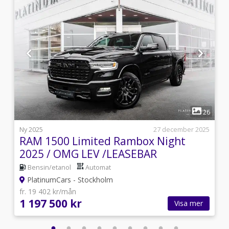
1
2
26
i
Ny 2025
27 december 2025
RAM 1500 Limited Rambox Night
2025 / OMG LEV /LEASEBAR
Bensin/etanol
Automat
PlatinumCars - Stockholm
fr. 19 402 kr/mån
1 197 500 kr
Visa mer