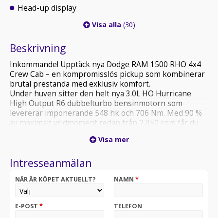
Head-up display
Visa alla
(30)
Beskrivning
Inkommande! Upptäck nya Dodge RAM 1500 RHO 4x4
Crew Cab – en kompromisslös pickup som kombinerar
brutal prestanda med exklusiv komfort.
Under huven sitter den helt nya 3.0L HO Hurricane
High Output R6 dubbelturbo bensinmotorn som
levererar imponerande 548 hk och 706 Nm. Med 90 %
av maximalt vridmoment redan från 2 350 rpm får du
omedelbar respons och kraft i alla situationer – både på
Visa mer
väg och i terräng.
Bilen är lackerad i eleganta Diamond Black Metallic och
Intresseanmälan
erbjuder en lyxig Premium TRX-interiör som sätter en
ny standard för komfort och design i pickup-
NÄR ÄR KÖPET AKTUELLT?
NAMN
*
segmentet.
Jämfört med mer “vanliga” Limited-versioner av 1500 är
E-POST
*
TELEFON
RHO betydligt mer offroad-inriktad – med unikt chassi,