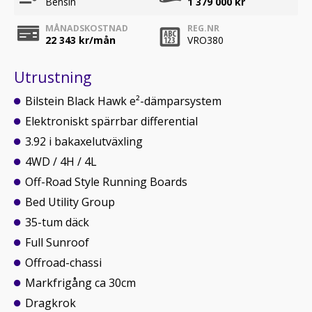
Bensin
1 379 000 kr
MÅNADSKOSTNAD
REG.NR
22 343
kr/mån
VRO380
Utrustning
Bilstein Black Hawk e²-dämparsystem
Elektroniskt spärrbar differential
3.92 i bakaxelutväxling
4WD / 4H / 4L
Off-Road Style Running Boards
Bed Utility Group
35-tum däck
Full Sunroof
Offroad-chassi
Markfrigång ca 30cm
Dragkrok