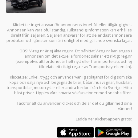
Klicket tar inget ansvar för annonsens innehåll eller tillgänglighet.
Annonsen kan vara ofullständig. Fullständig information kan erhållas
direkt från säljaren. Säljaren ansvarar för att de endast annonsera
produkter och tjänster som är i enlighet med gällande svenska lagar.
OBS! V-reg.nr är ej äkta reg.nr. Ett påhittat V-reg.nr kan anges i
annonsen om det aktuella fordonet saknar ett riktigt reg.nr
(exempelvis att fordonet är helt nytt eller har importerats och ej
tilldelats ett riktigt reg.nr av Transportstyrelsen än).
Klicket.se
: Enkel, trygg och användarvänlig söktjänst för dig som ska
köpa och sälja
nya och begagnade bilar
,
båtar
,
husvagnar
,
husbilar
,
transportbilar
,
motorcyklar
eller andra fordon från hela Sverige. Hitta
bäst priser. Upplev våra smarta sökfunktioner med snabba filter.
Tack för att du använder
Klicket
och delar det du gillar med dina
vänner!
Ladda ner
Klicket-appen
gratis: