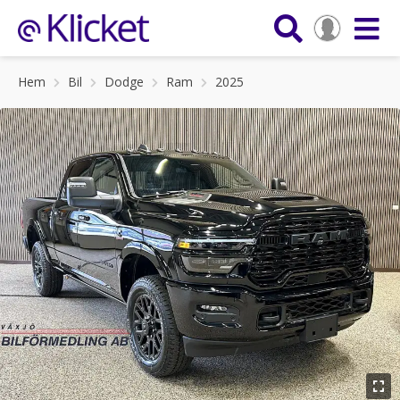
Hem
Bil
Dodge
Ram
2025