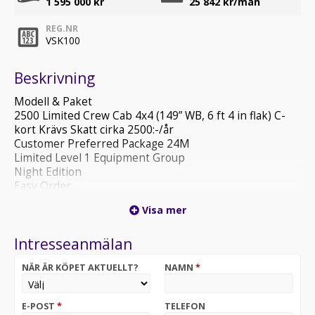
1 595 000 kr
25 842
kr/mån
REG.NR
VSK100
Beskrivning
Modell & Paket
2500 Limited Crew Cab 4x4 (149” WB, 6 ft 4 in flak) C-
kort Krävs Skatt cirka 2500:-/år
Customer Preferred Package 24M
Limited Level 1 Equipment Group
Night Edition
Easy Order
Motor & Drivlina
Visa mer
6.7L Cummins I-6 HO turbodiesel
8-stegs TorqueFlite automatlåda
Intresseanmälan
Transfer case hasplåt (skid plate shield)
50 State Emissions
NÄR ÄR KÖPET AKTUELLT?
NAMN
*
Exteriör
Diamond Black Crystal Pearl
Monotone lack
E-POST
*
TELEFON
Clearance lamps