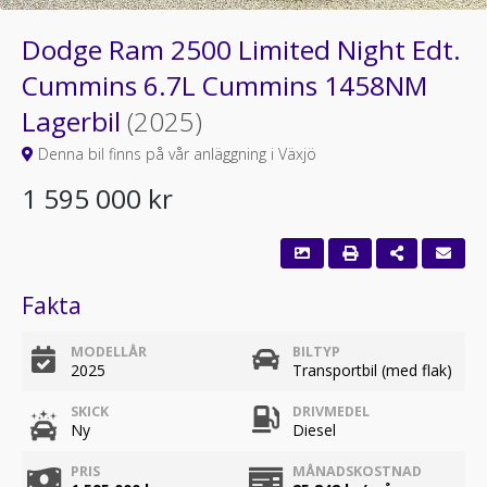
Dodge Ram 2500 Limited Night Edt.
Cummins 6.7L Cummins 1458NM
Lagerbil
(2025)
Denna bil finns på vår anläggning i Växjö
1 595 000 kr
Fakta
MODELLÅR
BILTYP
2025
Transportbil (med flak)
SKICK
DRIVMEDEL
Ny
Diesel
PRIS
MÅNADSKOSTNAD