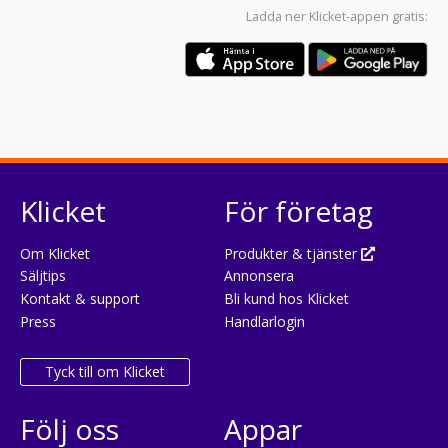
Ladda ner
Klicket-appen
gratis:
Klicket
För företag
Om Klicket
Produkter & tjänster
Säljtips
Annonsera
Kontakt & support
Bli kund hos Klicket
Press
Handlarlogin
Tyck till om Klicket
Följ oss
Appar