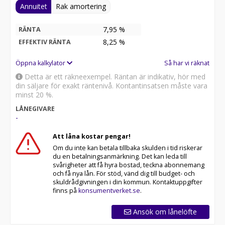
Varmt Välkomna till oss på Växjö bilförmedling för er
Annuitet
Rak amortering
nästa bilaffär önskar Rasmus Daniel & magnus.
7,95 %
RÄNTA
8,25
%
EFFEKTIV RÄNTA
Öppna kalkylator
Så har vi räknat
Detta är ett räkneexempel. Räntan är indikativ, hör med
din säljare för exakt räntenivå. Kontantinsatsen måste vara
minst 20 %.
LÅNEGIVARE
-
Att låna kostar pengar!
Om du inte kan betala tillbaka skulden i tid riskerar
du en betalningsanmärkning. Det kan leda till
svårigheter att få hyra bostad, teckna abonnemang
och få nya lån. För stöd, vänd dig till budget- och
skuldrådgivningen i din kommun. Kontaktuppgifter
finns på
konsumentverket.se
.
Ansök om lånelöfte