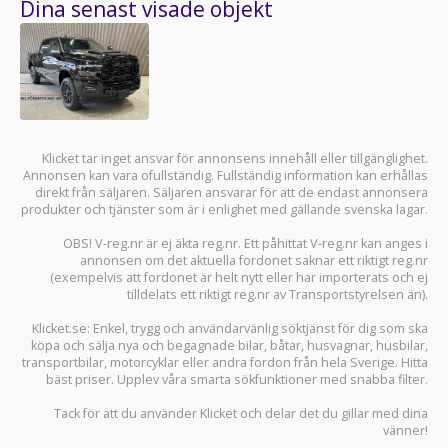
Dina senast visade objekt
Klicket tar inget ansvar för annonsens innehåll eller tillgänglighet.
Annonsen kan vara ofullständig. Fullständig information kan erhållas
direkt från säljaren. Säljaren ansvarar för att de endast annonsera
produkter och tjänster som är i enlighet med gällande svenska lagar.
OBS! V-reg.nr är ej äkta reg.nr. Ett påhittat V-reg.nr kan anges i
annonsen om det aktuella fordonet saknar ett riktigt reg.nr
(exempelvis att fordonet är helt nytt eller har importerats och ej
tilldelats ett riktigt reg.nr av Transportstyrelsen än).
Klicket.se
: Enkel, trygg och användarvänlig söktjänst för dig som ska
köpa och sälja
nya och begagnade bilar
,
båtar
,
husvagnar
,
husbilar
,
transportbilar
,
motorcyklar
eller andra fordon från hela Sverige. Hitta
bäst priser. Upplev våra smarta sökfunktioner med snabba filter.
Tack för att du använder
Klicket
och delar det du gillar med dina
vänner!