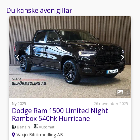
Du kanske även gillar
1
0
12
j
Ny 2025
26 november 2025
Dodge Ram 1500 Limited Night
Rambox 540hk Hurricane
Bensin
Automat
Växjö Bilförmedling AB