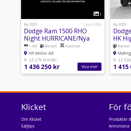
1
Ny 2025
1 juni 2025
Ny 2025
Dodge Ram 1500 RHO
Dodge
Night HURRICANE/Nya
HK Hi
540Hk/Från 6757:- mån
1 mil
Bensin
Automat
Bensin
HR Motor AB
Malmgr
fr. 23 270 kr/mån
fr. 22 92
1 436 250 kr
1 415 
Visa mer
Klicket
För f
Om Klicket
Produkter &
Säljtips
Annonsera