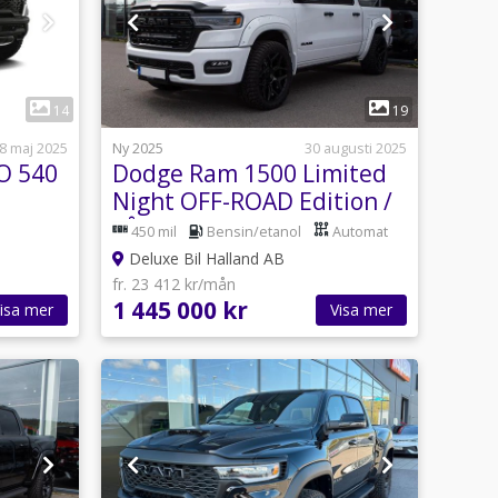
1
14
19
8 maj 2025
Ny 2025
30 augusti 2025
O 540
Dodge Ram 1500 Limited
Night OFF-ROAD Edition /
LÅG SKATT!
450 mil
Bensin/etanol
Automat
Deluxe Bil Halland AB
fr. 23 412 kr/mån
1 445 000 kr
isa mer
Visa mer