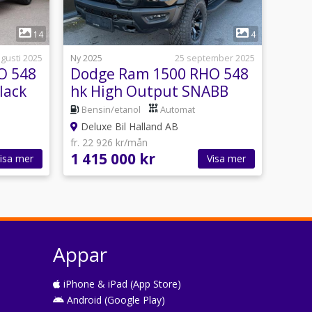
1
14
4
ugusti 2025
Ny 2025
25 september 2025
O 548
Dodge Ram 1500 RHO 548
lack
hk High Output SNABB
LEVERANS
Bensin/etanol
Automat
Deluxe Bil Halland AB
fr. 22 926 kr/mån
1 415 000 kr
isa mer
Visa mer
Appar
iPhone & iPad (App Store)
Android (Google Play)