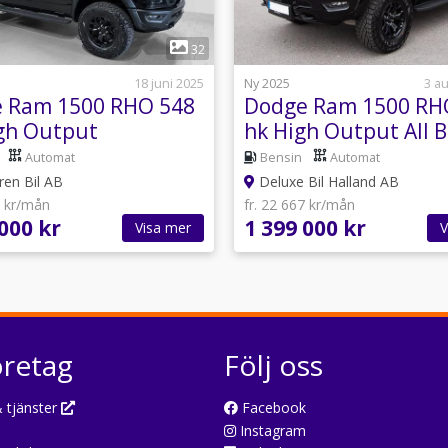
1
1
32
18 juni 2025
Ny 2025
3 a
 Ram 1500 RHO 548
Dodge Ram 1500 RH
gh Output
hk High Output All B
Gloss
Automat
Bensin
Automat
en Bil AB
Deluxe Bil Halland AB
6 kr/mån
fr. 22 667 kr/mån
000 kr
1 399 000 kr
Visa mer
V
öretag
Följ oss
 tjänster
Facebook
Instagram