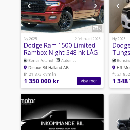
1
5
Ny 2025
12 februari 2025
Ny 2025
Dodge Ram 1500 Limited
Dodge
Rambox Night 548 hk LÅG
Tungs
SKATT NYA MOD
540H
Bensin/etanol
Automat
Bensin
6,346
Deluxe Bil Halland AB
HR Mot
fr. 21 873 kr/mån
fr. 21 85
1 350 000 kr
1 348 
Visa mer