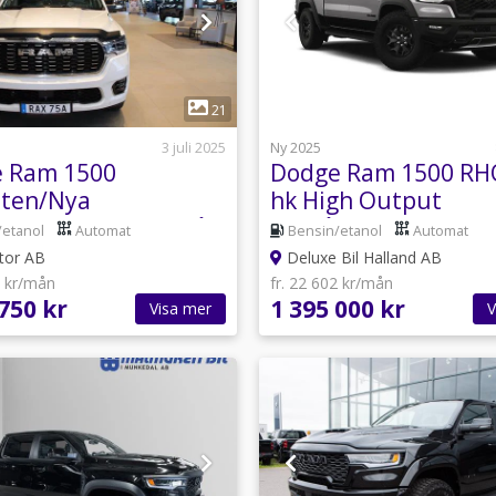
1
1
21
3 juli 2025
Ny 2025
 Ram 1500
Dodge Ram 1500 RH
ten/Nya
hk High Output
k/Rambox/MWK/Från
Omgående leverans
/etanol
Automat
Bensin/etanol
Automat
or AB
Deluxe Bil Halland AB
2 kr/mån
fr. 22 602 kr/mån
750 kr
1 395 000 kr
Visa mer
V