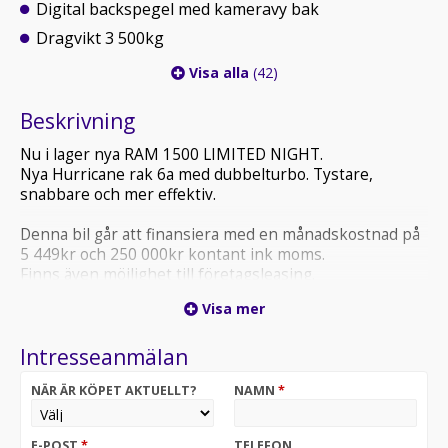
Digital backspegel med kameravy bak
Dragvikt 3 500kg
Visa alla
(42)
Beskrivning
Nu i lager nya RAM 1500 LIMITED NIGHT.
Nya Hurricane rak 6a med dubbelturbo. Tystare,
snabbare och mer effektiv.
Denna bil går att finansiera med en månadskostnad på
5 449kr och 250 000kr kontant ink moms.
Finns även möjlighet till företagsleasing.
3 års nybilsgaranti
Visa mer
Årlig skatt på 2 582kr.
Intresseanmälan
NÄR ÄR KÖPET AKTUELLT?
NAMN
*
E-POST
*
TELEFON