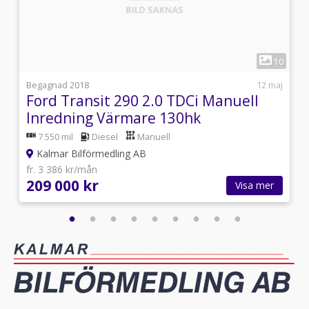
1
0
10
i
Begagnad 2018
12 maj
3
Ford Transit 290 2.0 TDCi Manuell
Inredning Värmare 130hk
7 550 mil
Diesel
Manuell
Kalmar Bilförmedling AB
fr. 3 386 kr/mån
209 000 kr
Visa mer