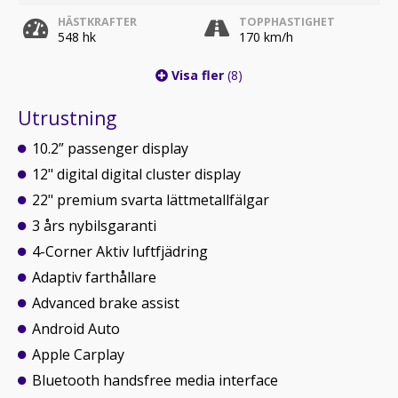
HÄSTKRAFTER
TOPPHASTIGHET
548 hk
170 km/h
Visa fler
(8)
Utrustning
10.2” passenger display
12" digital digital cluster display
22" premium svarta lättmetallfälgar
3 års nybilsgaranti
4-Corner Aktiv luftfjädring
Adaptiv farthållare
Advanced brake assist
Android Auto
Apple Carplay
Bluetooth handsfree media interface