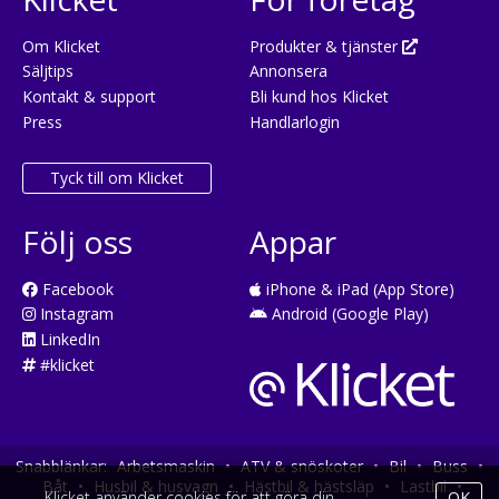
Om Klicket
Produkter & tjänster
Säljtips
Annonsera
Kontakt & support
Bli kund hos Klicket
Press
Handlarlogin
Tyck till om Klicket
Följ oss
Appar
Facebook
iPhone & iPad (App Store)
Instagram
Android (Google Play)
LinkedIn
#klicket
Snabblänkar:
Arbetsmaskin
•
ATV & snöskoter
•
Bil
•
Buss
•
Båt
•
Husbil & husvagn
•
Hästbil & hästsläp
•
Lastbil
•
Klicket använder cookies för att göra din
OK