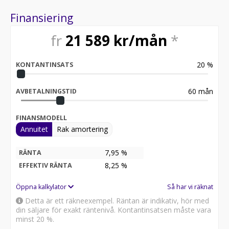
Finansiering
fr
21 589
kr/mån
*
20
%
KONTANTINSATS
60
mån
AVBETALNINGSTID
FINANSMODELL
Annuitet
Rak amortering
7,95 %
RÄNTA
8,25
%
EFFEKTIV RÄNTA
Öppna kalkylator
Så har vi räknat
Detta är ett räkneexempel. Räntan är indikativ, hör med
din säljare för exakt räntenivå. Kontantinsatsen måste vara
minst 20 %.