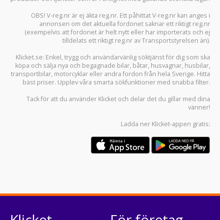
OBS! V-reg.nr är ej äkta reg.nr. Ett påhittat V-reg.nr kan anges i
annonsen om det aktuella fordonet saknar ett riktigt reg.nr
(exempelvis att fordonet är helt nytt eller har importerats och ej
tilldelats ett riktigt reg.nr av Transportstyrelsen än).
Klicket.se
: Enkel, trygg och användarvänlig söktjänst för dig som ska
köpa och sälja
nya och begagnade bilar
,
båtar
,
husvagnar
,
husbilar
,
transportbilar
,
motorcyklar
eller andra fordon från hela Sverige. Hitta
bäst priser. Upplev våra smarta sökfunktioner med snabba filter.
Tack för att du använder
Klicket
och delar det du gillar med dina
vänner!
Ladda ner
Klicket-appen
gratis:
Klicket
För företag