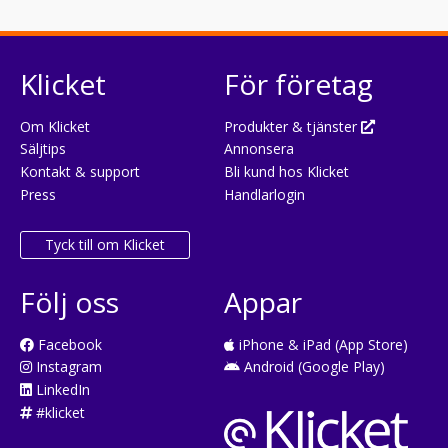
Klicket
För företag
Om Klicket
Produkter & tjänster
Säljtips
Annonsera
Kontakt & support
Bli kund hos Klicket
Press
Handlarlogin
Tyck till om Klicket
Följ oss
Appar
Facebook
iPhone & iPad (App Store)
Instagram
Android (Google Play)
LinkedIn
#klicket