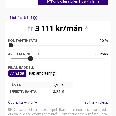
Kontrollera bilen hos
Finansiering
fr
3 111
kr/mån
*
20
%
KONTANTINSATS
60
mån
AVBETALNINGSTID
FINANSMODELL
Annuitet
Rak amortering
7,95 %
RÄNTA
8,25
%
EFFEKTIV RÄNTA
Öppna kalkylator
Så har vi räknat
Detta är ett räkneexempel. Räntan är indikativ, hör med
din säljare för exakt räntenivå. Kontantinsatsen måste vara