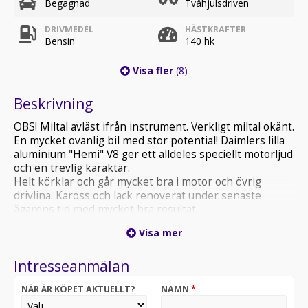
Begagnad
Tvåhjulsdriven
DRIVMEDEL
HÄSTKRAFTER
Bensin
140 hk
Visa fler
(8)
Beskrivning
OBS! Miltal avläst ifrån instrument. Verkligt miltal okänt.
En mycket ovanlig bil med stor potential! Daimlers lilla
aluminium "Hemi" V8 ger ett alldeles speciellt motorljud
och en trevlig karaktär.
Helt körklar och går mycket bra i motor och övrig
drivlina. Kaross och lack renoverat under senaste
ägarens tid med mycket bra resultat.
Träpaneler+mattor+säten i extremt bra skick. För
Visa mer
absolut toppskick finns en del pyssel med t.ex. lite
invändiga klädselpaneler och en del krom (stötfångare
Intresseanmälan
fram tex.). Helt komplett förutom ett bakre
stötfångarhorn. genomgången mekaniskt i förra
NÄR ÄR KÖPET AKTUELLT?
NAMN
*
ägarens regi med bl.a. nya packboxar i mtotorn.
Nyservad av oss. Helt nytt bromsservo. Besiktad "för