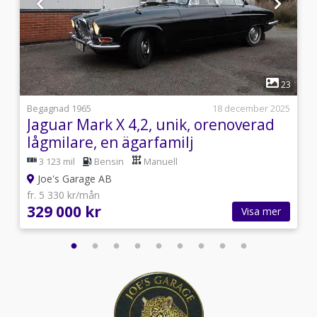
1
9
23
i
Begagnad 1965
18 december 2025
Jaguar Mark X 4,2, unik, orenoverad
lågmilare, en ägarfamilj
3 123 mil
Bensin
Manuell
Joe's Garage AB
fr. 5 330 kr/mån
329 000 kr
Visa mer