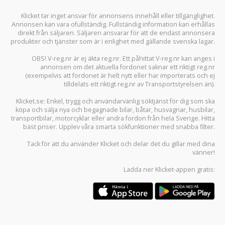
Klicket tar inget ansvar för annonsens innehåll eller tillgänglighet.
Annonsen kan vara ofullständig. Fullständig information kan erhållas
direkt från säljaren. Säljaren ansvarar för att de endast annonsera
produkter och tjänster som är i enlighet med gällande svenska lagar.
OBS! V-reg.nr är ej äkta reg.nr. Ett påhittat V-reg.nr kan anges i
annonsen om det aktuella fordonet saknar ett riktigt reg.nr
(exempelvis att fordonet är helt nytt eller har importerats och ej
tilldelats ett riktigt reg.nr av Transportstyrelsen än).
Klicket.se
: Enkel, trygg och användarvänlig söktjänst för dig som ska
köpa och sälja
nya och begagnade bilar
,
båtar
,
husvagnar
,
husbilar
,
transportbilar
,
motorcyklar
eller andra fordon från hela Sverige. Hitta
bäst priser. Upplev våra smarta sökfunktioner med snabba filter.
Tack för att du använder
Klicket
och delar det du gillar med dina
vänner!
Ladda ner
Klicket-appen
gratis: