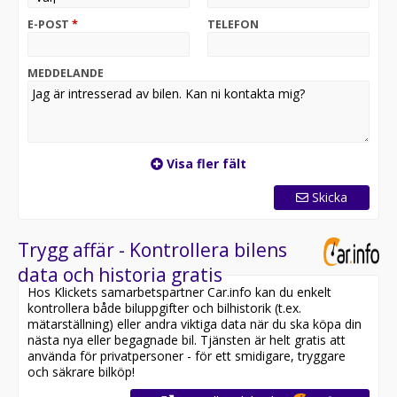
evigt".
E-POST
*
TELEFON
Mycket dokumentation både ifrån Storbrittanien och
Sverige inklusive manualer.
MEDDELANDE
Hör av er för mer detaljer om denna trevliga bil!
Visa fler fält
Skicka
Trygg affär - Kontrollera bilens
data och historia gratis
Hos Klickets samarbetspartner Car.info kan du enkelt
kontrollera både biluppgifter och bilhistorik (t.ex.
mätarställning) eller andra viktiga data när du ska köpa din
nästa nya eller begagnade bil. Tjänsten är helt gratis att
använda för privatpersoner - för ett smidigare, tryggare
och säkrare bilköp!