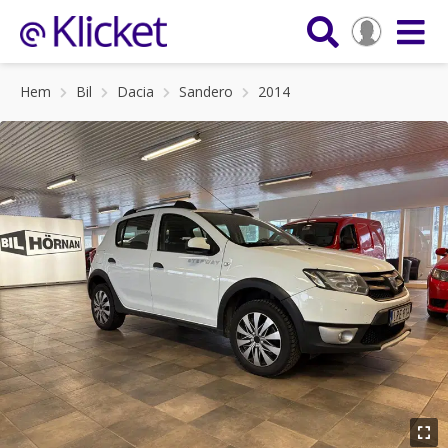
Hem
Bil
Dacia
Sandero
2014