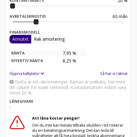
20
%
KONTANTINSATS
60
mån
AVBETALNINGSTID
FINANSMODELL
Annuitet
Rak amortering
7,95 %
RÄNTA
8,25
%
EFFEKTIV RÄNTA
Öppna kalkylator
Så har vi räknat
Detta är ett räkneexempel. Räntan är indikativ, hör med
din säljare för exakt räntenivå. Kontantinsatsen måste vara
minst 20 %.
LÅNEGIVARE
-
Att låna kostar pengar!
Om du inte kan betala tillbaka skulden i tid riskerar
du en betalningsanmärkning. Det kan leda till
svårigheter att få hyra bostad, teckna abonnemang