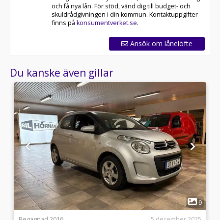
och få nya lån. För stöd, vänd dig till budget- och
skuldrådgivningen i din kommun. Kontaktuppgifter
finns på
konsumentverket.se
.
Ansök om lånelöfte
Du kanske även gillar
1
9
9
i
Begagnad 2016
5 december 2025