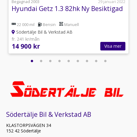
i
Begagnad 2003
29 januari 2022
Hyundai Getz 1.3 82hk Ny Besiktigad
22 000 mil
Bensin
Manuell
Södertälje Bil & Verkstad AB
fr. 241 kr/mån
14 900 kr
Visa mer
Södertälje Bil & Verkstad AB
KLASTORPSVÄGEN 34
152 42 Södertälje