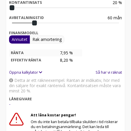
20
%
KONTANTINSATS
60
mån
AVBETALNINGSTID
FINANSMODELL
Annuitet
Rak amortering
7,95 %
RÄNTA
8,20
%
EFFEKTIV RÄNTA
Öppna kalkylator
Så har vi räknat
Detta är ett räkneexempel. Räntan är indikativ, hör med
din säljare för exakt räntenivå. Kontantinsatsen måste vara
minst 20 %.
LÅNEGIVARE
-
Att låna kostar pengar!
Om du inte kan betala tillbaka skulden i tid riskerar
du en betalningsanmärkning. Det kan leda till