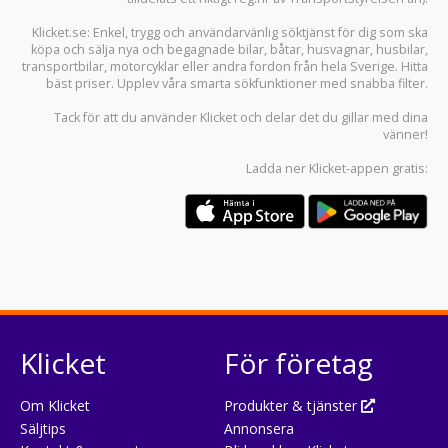
Klicket.se
: Enkel, trygg och användarvänlig söktjänst för dig som ska
köpa och sälja
nya och begagnade bilar
,
båtar
,
husvagnar
,
husbilar
,
transportbilar
,
motorcyklar
eller andra fordon från hela Sverige. Hitta
bäst priser. Upplev våra smarta sökfunktioner med snabba filter.
Tack för att du använder
Klicket
och delar det du gillar med dina
vänner!
Ladda ner
Klicket-appen
gratis:
Klicket
För företag
Om Klicket
Produkter & tjänster
Säljtips
Annonsera