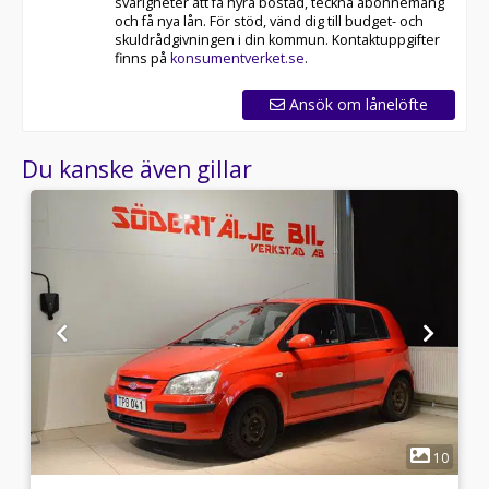
svårigheter att få hyra bostad, teckna abonnemang
och få nya lån. För stöd, vänd dig till budget- och
skuldrådgivningen i din kommun. Kontaktuppgifter
finns på
konsumentverket.se
.
Ansök om lånelöfte
Du kanske även gillar
1
3
10