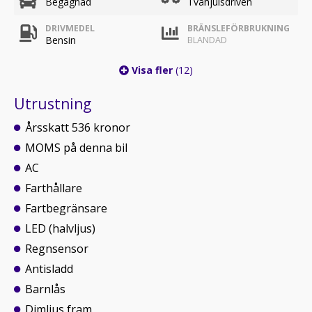
Begagnad
Tvåhjulsdriven
DRIVMEDEL
BRÄNSLEFÖRBRUKNING
Bensin
BLANDAD
Visa fler
(12)
Utrustning
Årsskatt 536 kronor
MOMS på denna bil
AC
Farthållare
Fartbegränsare
LED (halvljus)
Regnsensor
Antisladd
Barnlås
Dimljus fram