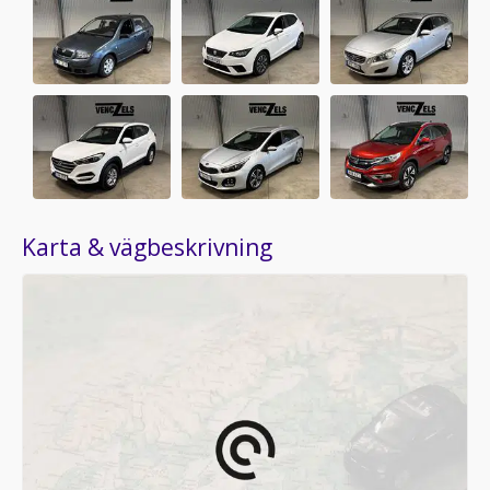
Venczels Bil & Maskin AB
Östra Ringv 294
293 40 Olofström
190 annonser i butiken