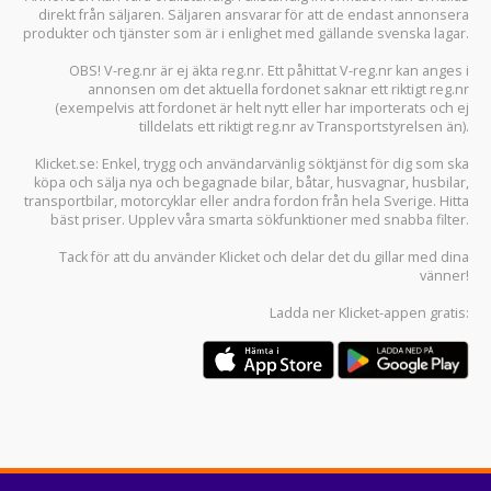
TILL
Östra Ringv 294, 293 40, Olofström
FRÅN
Sök
Dina senast visade objekt
Klicket tar inget ansvar för annonsens innehåll eller tillgänglighet.