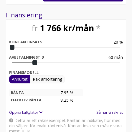
Finansiering
fr
1 766
kr/mån
*
20
%
KONTANTINSATS
60
mån
AVBETALNINGSTID
FINANSMODELL
Annuitet
Rak amortering
7,95 %
RÄNTA
8,25
%
EFFEKTIV RÄNTA
Öppna kalkylator
Så har vi räknat
Detta är ett räkneexempel. Räntan är indikativ, hör med
din säljare för exakt räntenivå. Kontantinsatsen måste vara
minst 20 %.