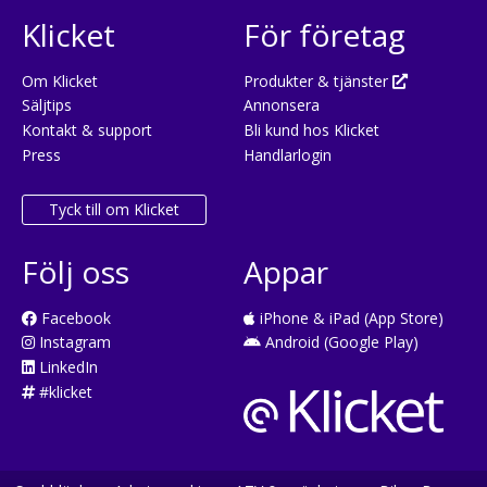
Annonsen kan vara ofullständig. Fullständig information kan erhållas
direkt från säljaren. Säljaren ansvarar för att de endast annonsera
produkter och tjänster som är i enlighet med gällande svenska lagar.
OBS! V-reg.nr är ej äkta reg.nr. Ett påhittat V-reg.nr kan anges i
annonsen om det aktuella fordonet saknar ett riktigt reg.nr
(exempelvis att fordonet är helt nytt eller har importerats och ej
tilldelats ett riktigt reg.nr av Transportstyrelsen än).
Klicket.se
: Enkel, trygg och användarvänlig söktjänst för dig som ska
köpa och sälja
nya och begagnade bilar
,
båtar
,
husvagnar
,
husbilar
,
transportbilar
,
motorcyklar
eller andra fordon från hela Sverige. Hitta
bäst priser. Upplev våra smarta sökfunktioner med snabba filter.
Tack för att du använder
Klicket
och delar det du gillar med dina
vänner!
Ladda ner
Klicket-appen
gratis: