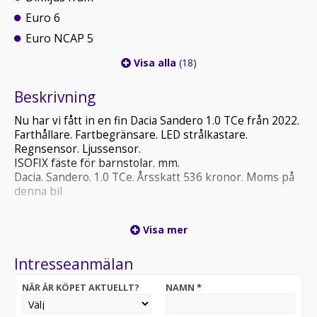
Euro 6
Euro NCAP 5
Visa alla
(18)
Beskrivning
Nu har vi fått in en fin Dacia Sandero 1.0 TCe från 2022.
Farthållare. Fartbegränsare. LED strålkastare.
Regnsensor. Ljussensor.
ISOFIX fäste för barnstolar. mm.
Dacia. Sandero. 1.0 TCe. Årsskatt 536 kronor. Moms på
denna bil
Ring ( Ola) 0705543880. Ring (Alfons) 0766664569 Ring
Visa mer
( Tomas) 0705637074. Byte och Avbetalning. NYARE
BILAR OCH MC KÖPES. Denna utrustningslista hämtas
Intresseanmälan
från en databas så avvikelser kan förekomma.
NÄR ÄR KÖPET AKTUELLT?
NAMN
*