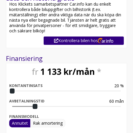
Hos Klickets samarbetspartner Car.info kan du enkelt
kontrollera både biluppgifter och bilhistorik (t.ex.
mätarställning) eller andra viktiga data när du ska köpa din
nästa nya eller begagnade bil. Tjänsten är helt gratis att
använda för privatpersoner - för ett smidigare, tryggare
och säkrare bilköp!
Kontrollera bilen hos
Finansiering
fr
1 133
kr/mån
*
20
%
KONTANTINSATS
60
mån
AVBETALNINGSTID
FINANSMODELL
Annuitet
Rak amortering