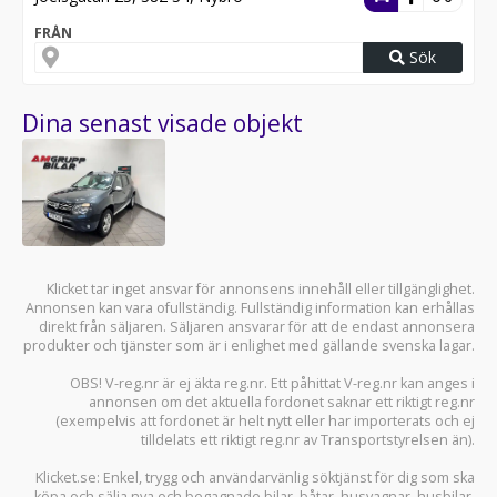
FRÅN
Sök
Dina senast visade objekt
Klicket tar inget ansvar för annonsens innehåll eller tillgänglighet.
Annonsen kan vara ofullständig. Fullständig information kan erhållas
direkt från säljaren. Säljaren ansvarar för att de endast annonsera
produkter och tjänster som är i enlighet med gällande svenska lagar.
OBS! V-reg.nr är ej äkta reg.nr. Ett påhittat V-reg.nr kan anges i
annonsen om det aktuella fordonet saknar ett riktigt reg.nr
(exempelvis att fordonet är helt nytt eller har importerats och ej
tilldelats ett riktigt reg.nr av Transportstyrelsen än).
Klicket.se
: Enkel, trygg och användarvänlig söktjänst för dig som ska
köpa och sälja
nya och begagnade bilar
,
båtar
,
husvagnar
,
husbilar
,