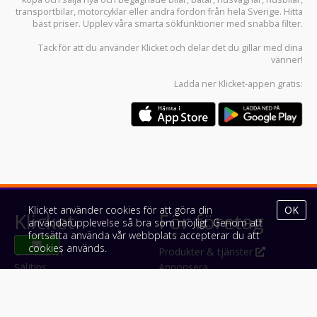
transportbilar
,
motorcyklar
eller andra fordon från hela Sverige. Hitta
bäst priser. Upplev våra smarta sökfunktioner med snabba filter.
Tack för att du använder
Klicket
och delar det du gillar med dina
vänner!
Ladda ner
Klicket-appen
gratis:
Klicket använder cookies för att göra din
OK
Klicket
För företag
användarupplevelse så bra som möjligt. Genom att
fortsätta använda vår webbplats accepterar du att
cookies används.
Om Klicket
Produkter & tjänster
Säljtips
Annonsera
Kontakt & support
Bli kund hos Klicket
Press
Handlarlogin