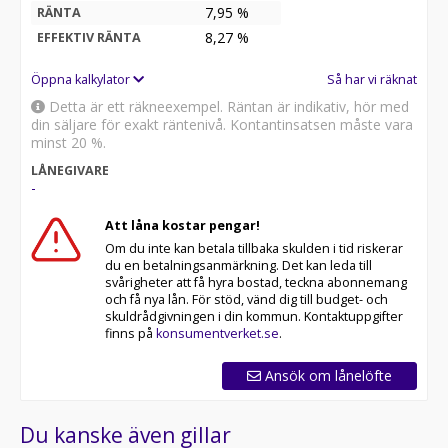
7,95 %
RÄNTA
8,27
%
EFFEKTIV RÄNTA
Öppna kalkylator
Så har vi räknat
Detta är ett räkneexempel. Räntan är indikativ, hör med
din säljare för exakt räntenivå. Kontantinsatsen måste vara
minst 20 %.
LÅNEGIVARE
-
Att låna kostar pengar!
Om du inte kan betala tillbaka skulden i tid riskerar
du en betalningsanmärkning. Det kan leda till
svårigheter att få hyra bostad, teckna abonnemang
och få nya lån. För stöd, vänd dig till budget- och
skuldrådgivningen i din kommun. Kontaktuppgifter
finns på
konsumentverket.se
.
Ansök om lånelöfte
Du kanske även gillar