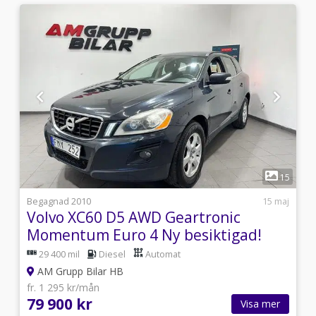
1
6
15
i
Begagnad 2010
15 maj
Volvo XC60 D5 AWD Geartronic
Momentum Euro 4 Ny besiktigad!
29 400 mil
Diesel
Automat
AM Grupp Bilar HB
fr. 1 295 kr/mån
79 900 kr
Visa mer