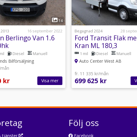
1
1
14
 2013
16 september 2022
Begagnad 2024
28 sept
n Berlingo Van 1.6
Ford Transit Flak m
0hk
Kran ML 180,3
mil
Diesel
Manuell
1 mil
Diesel
Manuell
ds Bilförsäljning
Auto Center West AB
r/mån
fr. 11 335 kr/mån
0 kr
699 625 kr
Visa mer
V
öretag
Följ oss
 tjänster
Facebook