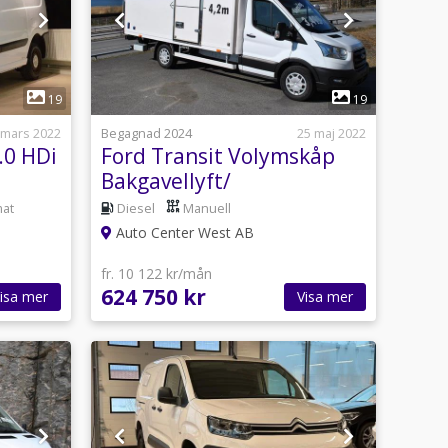
1
19
19
 mars 2022
Begagnad 2024
25 maj 2022
.0 HDi
Ford Transit Volymskåp
Bakgavellyft/
at
Diesel
Manuell
Auto Center West AB
fr. 10 122 kr/mån
624 750 kr
isa mer
Visa mer