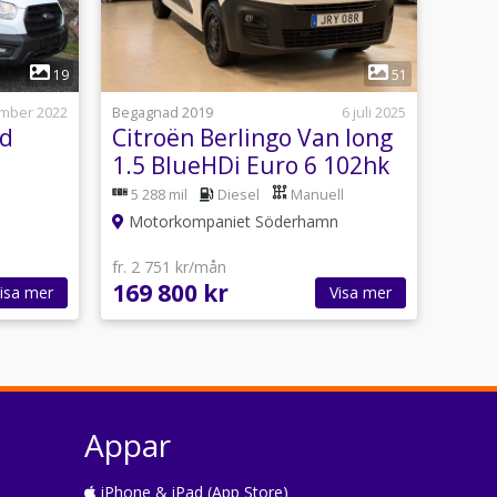
1
19
51
ember 2022
Begagnad 2019
6 juli 2025
ed
Citroën Berlingo Van long
1.5 BlueHDi Euro 6 102hk
5 288 mil
Diesel
Manuell
Motorkompaniet Söderhamn
fr. 2 751 kr/mån
169 800 kr
isa mer
Visa mer
Appar
iPhone & iPad (App Store)