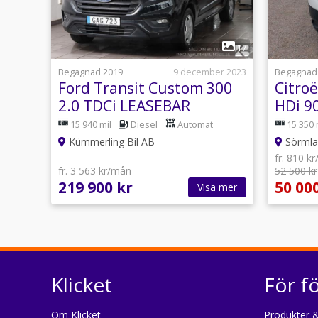
1
17
Begagnad 2019
9 december 2023
Begagnad
Ford Transit Custom 300
Citroë
2.0 TDCi LEASEBAR
HDi 9
15 940 mil
Diesel
Automat
15 350 
Kümmerling Bil AB
Sörmlan
fr. 810 k
fr. 3 563 kr/mån
52 500 kr
219 900 kr
50 00
Visa mer
Klicket
För f
Om Klicket
Produkter &