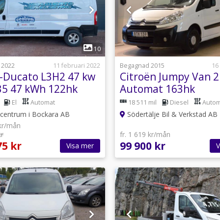
1
1
10
 2022
11 februari 2022
Begagnad 2015
16
E -Ducato L3H2 47 kw
Citroën Jumpy Van 2
35 47 kWh 122hk
Automat 163hk
El
Automat
18 511 mil
Diesel
Autom
centrum i Bockara AB
Södertälje Bil & Verkstad AB
 kr/mån
kr
fr. 1 619 kr/mån
75 kr
99 900 kr
Visa mer
V