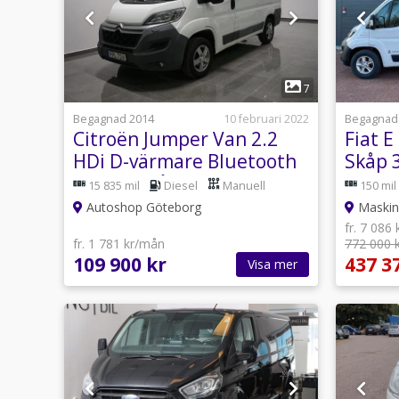
1
7
Begagnad 2014
10 februari 2022
Begagnad
Citroën Jumper Van 2.2
Fiat 
HDi D-värmare Bluetooth
Skåp 
1199kr/mån
15 835 mil
Diesel
Manuell
150 mil
Autoshop Göteborg
Maskin
fr. 7 086
fr. 1 781 kr/mån
772 000 
109 900 kr
437 3
Visa mer