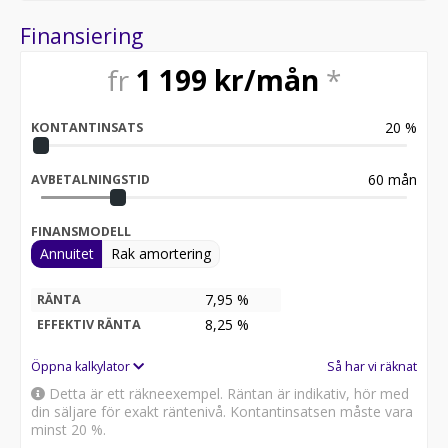
Finansiering
fr
1 199
kr/mån
*
20
%
KONTANTINSATS
60
mån
AVBETALNINGSTID
FINANSMODELL
Annuitet
Rak amortering
7,95 %
RÄNTA
8,25
%
EFFEKTIV RÄNTA
Öppna kalkylator
Så har vi räknat
Detta är ett räkneexempel. Räntan är indikativ, hör med
din säljare för exakt räntenivå. Kontantinsatsen måste vara
minst 20 %.