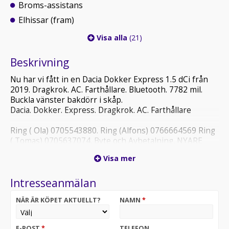
Broms-assistans
Elhissar (fram)
Visa alla
(21)
Beskrivning
Nu har vi fått in en Dacia Dokker Express 1.5 dCi från
2019. Dragkrok. AC. Farthållare. Bluetooth. 7782 mil.
Buckla vänster bakdörr i skåp.
Dacia. Dokker. Express. Dragkrok. AC. Farthållare
Ring ( Ola) 0705543880. Ring (Alfons) 0766664569 Ring
( Tomas) 0705637074. Byte och Avbetalning. NYARE
BILAR OCH MC KÖPES. Denna utrustningslista hämtas
Visa mer
från en databas så avvikelser kan förekomma.
Intresseanmälan
NÄR ÄR KÖPET AKTUELLT?
NAMN
*
E-POST
*
TELEFON