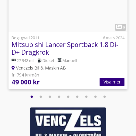
1
9
9
i
Begagnad 2011
16 mars 2024
Mitsubishi Lancer Sportback 1.8 Di-
D+ Dragkrok
27 942 mil
Diesel
Manuell
Venczels Bil & Maskin AB
fr. 794 kr/mån
49 000 kr
Visa mer