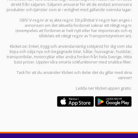
direkt från säljaren. Säljaren ansvarar för att de endast annonsera
produkter och tjänster som är i enlighet med gällande svenska lagar.
OBS! V-reg.nr är ej äkta reg.nr. Ett påhittat V-reg.nr kan anges i
annonsen om det aktuella fordonet saknar ett riktigt reg.nr
(exempelvis att fordonet är helt nytt eller har importerats och ej
tilldelats ett riktigt reg.nr av Transportstyrelsen än).
Klicket.se
: Enkel, trygg och användarvänlig söktjänst för dig som ska
köpa och sälja
nya och begagnade bilar
,
båtar
,
husvagnar
,
husbilar
,
transportbilar
,
motorcyklar
eller andra fordon från hela Sverige. Hitta
bäst priser. Upplev våra smarta sökfunktioner med snabba filter.
Tack för att du använder
Klicket
och delar det du gillar med dina
vänner!
Ladda ner
Klicket-appen
gratis: