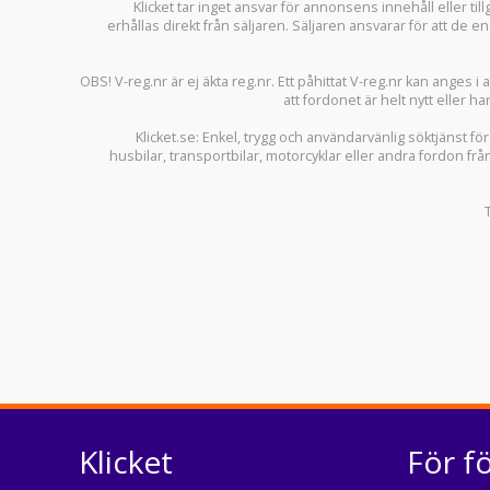
Klicket tar inget ansvar för annonsens innehåll eller ti
erhållas direkt från säljaren. Säljaren ansvarar för att de
OBS! V-reg.nr är ej äkta reg.nr. Ett påhittat V-reg.nr kan anges 
att fordonet är helt nytt eller ha
Klicket.se
: Enkel, trygg och användarvänlig söktjänst fö
husbilar
,
transportbilar
,
motorcyklar
eller andra fordon frå
Klicket
För f