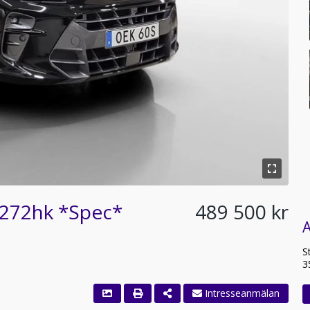
 272hk *Spec*
489 500 kr
A
S
3