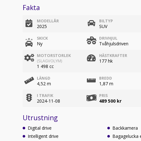
Fakta
MODELLÅR
BILTYP
2025
SUV
SKICK
DRIVHJUL
Ny
Tvåhjulsdriven
MOTORSTORLEK
HÄSTKRAFTER
177 hk
(SLAGVOLYM)
1 498 cc
LÄNGD
BREDD
4,52 m
1,87 m
I TRAFIK
PRIS
2024-11-08
489 500 kr
Utrustning
Digital drive
Backkamera
Intelligent drive
Bagagelucka 