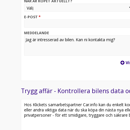
NÄR ÄR KÖPET AKTUELLT?
E-POST
*
MEDDELANDE
Vi
Trygg affär - Kontrollera bilens data o
Hos Klickets samarbetspartner Car.info kan du enkelt kontr
eller andra viktiga data när du ska köpa din nästa nya ell
privatpersoner - för ett smidigare, tryggare och säkrare b