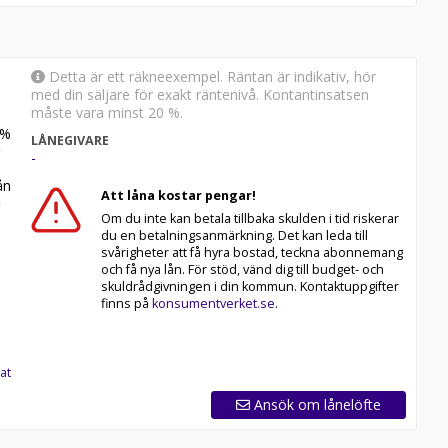
Detta är ett räkneexempel. Räntan är indikativ, hör
med din säljare för exakt räntenivå. Kontantinsatsen
måste vara minst 20 %.
%
LÅNEGIVARE
-
n
Att låna kostar pengar!
Om du inte kan betala tillbaka skulden i tid riskerar
du en betalningsanmärkning. Det kan leda till
svårigheter att få hyra bostad, teckna abonnemang
och få nya lån. För stöd, vänd dig till budget- och
skuldrådgivningen i din kommun. Kontaktuppgifter
finns på
konsumentverket.se
.
at
Ansök om lånelöfte