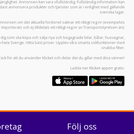
llgänglighet. Annonsen kan vara ofullständig. Fullständig information kan
 endast annonsera produkter och tjänster som är i enlighet med gällande
svenska lagar.
i annonsen om det aktuella fordonet saknar ett riktigt reg.nr (exempelvis
r importerats och ej tilldelats ett riktigt reg.nr av Transportstyrelsen än).
r dig som ska köpa och sälja
nya och begagnade bilar
,
båtar
,
husvagnar
,
n hela Sverige. Hitta bäst priser. Upplev våra smarta sökfunktioner med
snabba filter.
Tack för att du använder
Klicket
och delar det du gillar med dina vänner!
Ladda ner
Klicket-appen
gratis:
öretag
Följ oss