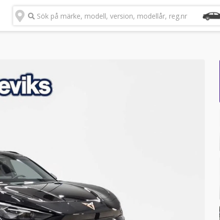
Sök på märke, modell, version, modellår, reg.nr