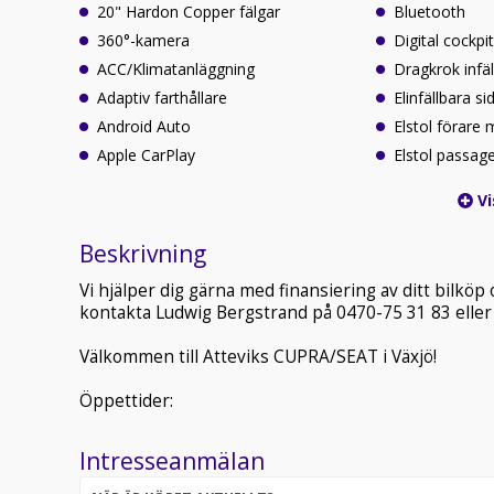
20" Hardon Copper fälgar
Bluetooth
360°-kamera
Digital cockpi
ACC/Klimatanläggning
Dragkrok infäl
Adaptiv farthållare
Elinfällbara s
Android Auto
Elstol förare
Apple CarPlay
Elstol passag
Vi
Beskrivning
Vi hjälper dig gärna med finansiering av ditt bilköp
kontakta Ludwig Bergstrand på 0470-75 31 83 eller 
Välkommen till Atteviks CUPRA/SEAT i Växjö!
Öppettider:
Intresseanmälan