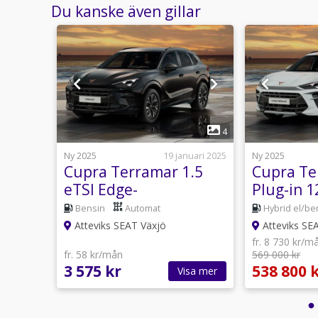
Du kanske även gillar
1
2
4
14 mars
Ny 2025
19 januari 2025
Ny 2025
-
Cupra Terramar 1.5
Cupra Te
eTSI Edge-
Plug-in 1
IKS
paket/metallic
LAGERBIL
mat
Bensin
Automat
Hybrid el/be
ILAR
LAGERBIL!
EDITION!
Atteviks SEAT Växjö
Atteviks SE
fr. 8 730 kr/m
fr. 58 kr/mån
569 000 kr
3 575 kr
538 800 
sa mer
Visa mer