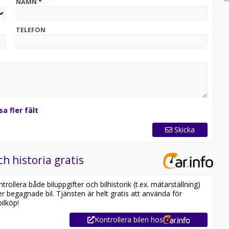
NAMN
*
TELEFON
sa fler fält
Skicka
ch historia gratis
ollera både biluppgifter och bilhistorik (t.ex. mätarställning)
er begagnade bil. Tjänsten är helt gratis att använda för
ilköp!
Kontrollera bilen hos