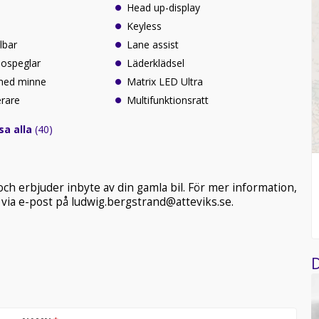
Head up-display
t
Keyless
lbar
Lane assist
idospeglar
Läderklädsel
 med minne
Matrix LED Ultra
erare
Multifunktionsratt
sa alla
(40)
 och erbjuder inbyte av din gamla bil. För mer information,
via e-post på ludwig.bergstrand@atteviks.se.
D