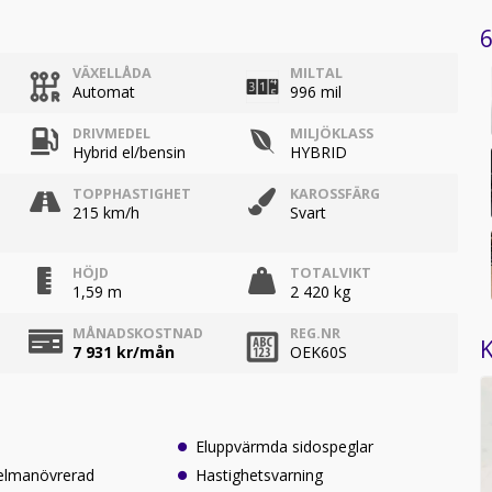
6
VÄXELLÅDA
MILTAL
Automat
996 mil
DRIVMEDEL
MILJÖKLASS
Hybrid el/bensin
HYBRID
TOPPHASTIGHET
KAROSSFÄRG
215 km/h
Svart
HÖJD
TOTALVIKT
1,59 m
2 420 kg
MÅNADSKOSTNAD
REG.NR
K
7 931
kr/mån
OEK60S
Eluppvärmda sidospeglar
elmanövrerad
Hastighetsvarning