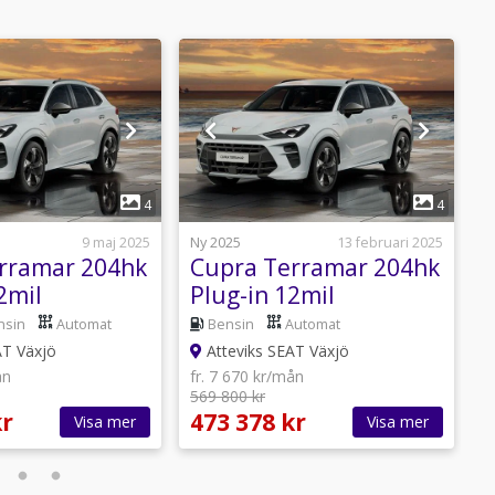
1
1
4
4
9 maj 2025
Ny 2025
13 februari 2025
N
rramar 204hk
Cupra Terramar 204hk
2mil
Plug-in 12mil
 LIMITED
LAGERBIL LIMITED
*
nsin
Automat
Bensin
Automat
EDITION!
AT Växjö
Atteviks SEAT Växjö
ån
fr. 7 670 kr/mån
569 800 kr
f
kr
473 378 kr
3
Visa mer
Visa mer