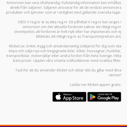
Annonsen kan vara ofullständig. Fullständig information kan erhållas
direkt från säljaren. Säljaren ansvarar för att de endast annonsera
produkter och tjänster som är i enlighet med gällande svenska lagar.
OBS! V-reg.nr är ej äkta reg.nr. Ett påhittat V-reg.nr kan anges i
annonsen om det aktuella fordonet saknar ett riktigt reg.nr
(exempelvis att fordonet är helt nytt eller har importerats och ej
tilldelats ett riktigt reg.nr av Transportstyrelsen än).
Klicket.se
: Enkel, trygg och användarvänlig söktjänst för dig som ska
köpa och sälja
nya och begagnade bilar
,
båtar
,
husvagnar
,
husbilar
,
transportbilar
,
motorcyklar
eller andra fordon från hela Sverige. Hitta
bäst priser. Upplev våra smarta sökfunktioner med snabba filter.
Tack för att du använder
Klicket
och delar det du gillar med dina
vänner!
Ladda ner
Klicket-appen
gratis: