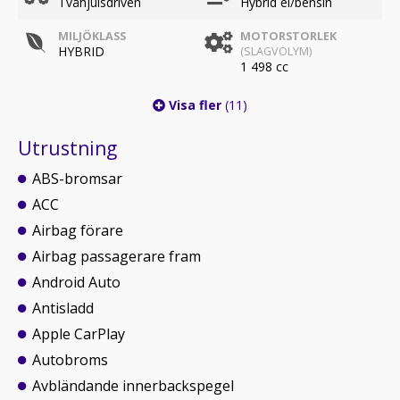
Tvåhjulsdriven
Hybrid el/bensin
MILJÖKLASS
MOTORSTORLEK
HYBRID
(SLAGVOLYM)
1 498 cc
Visa fler
(11)
Utrustning
ABS-bromsar
ACC
Airbag förare
Airbag passagerare fram
Android Auto
Antisladd
Apple CarPlay
Autobroms
Avbländande innerbackspegel