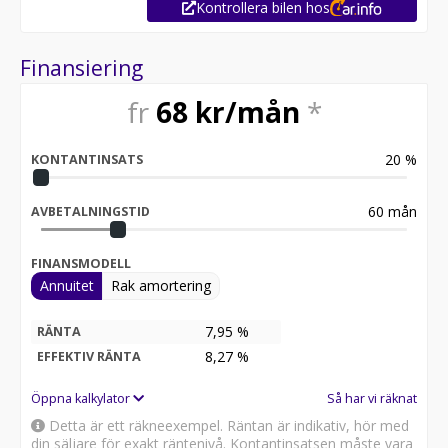
Kontrollera bilen hos
Lättmetallfälgar, Rattvärme samt Apple Carplay &
Android Auto.
Finansiering
Är du nyfiken på bilen eller vill boka en provkörning?
Kontakta oss - Vi hjälper dig gärna
fr
68
kr/mån
*
När du köper en bil hos Aftén Bil kan du enkelt byta in
din nuvarande bil.
20
%
KONTANTINSATS
Vi gör en kostnadsfri värdering och ger dig ett
prisförslag direkt.
60
mån
AVBETALNINGSTID
Välkommen till En Riktigt Bra Bilaffär
Hos oss på Aftén Bil hjälper vi dig genom hela ditt
FINANSMODELL
bilägande.
Annuitet
Rak amortering
Vi har öppet 7 dagar i veckan.
7,95 %
RÄNTA
8,27
%
EFFEKTIV RÄNTA
Öppna kalkylator
Så har vi räknat
Detta är ett räkneexempel. Räntan är indikativ, hör med
din säljare för exakt räntenivå. Kontantinsatsen måste vara