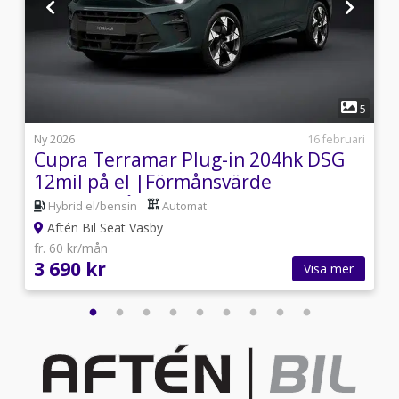
1
5
5
i
Ny 2026
16 februari
Cupra Terramar Plug-in 204hk DSG
12mil på el |Förmånsvärde
3.359kr/mån
Hybrid el/bensin
Automat
Aftén Bil Seat Väsby
fr. 60 kr/mån
3 690 kr
Visa mer