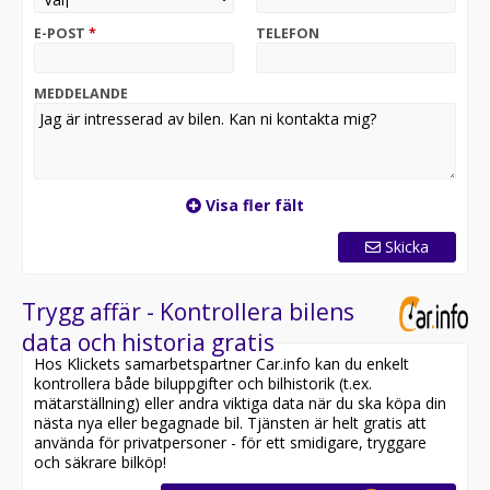
Privatleasing fr. 4.195 kr/mån vid 30.000kr i första
E-POST
*
TELEFON
förhöjd leasingavgift
Privatleasing fr. 4.495 kr/mån vid 20.000kr i första
förhöjd leasingavgift
MEDDELANDE
Privatleasing fr. 4.795 kr/mån vid 10.000kr i första
förhöjd leasingavgift
Privatleasing fr. 5.095 kr/mån vid 0kr i första förhöjd
leasingavgift
Visa fler fält
Priserna ovan är beräknade på en körklass om
3000mil/36månader. Serviceavtal ingår.
Skicka
För 4500mil/36månader +465kr/mån
För 6000mil/36månader +835kr/mån
Trygg affär - Kontrollera bilens
Vi skräddarsyr upplägget efter dina behov – enkelt,
data och historia gratis
tryggt och förutsägbart.
Hos Klickets samarbetspartner Car.info kan du enkelt
kontrollera både biluppgifter och bilhistorik (t.ex.
I våra frånpriser ingår generöst med utrustning, som
mätarställning) eller andra viktiga data när du ska köpa din
exempelvis, Backkamera, Utfällbar dragkrok, Matrix
nästa nya eller begagnade bil. Tjänsten är helt gratis att
LED Strålkastare, Elbaklucka, Elstol för förare med
använda för privatpersoner - för ett smidigare, tryggare
minne, Förvärmning av kupén via app/tidur, Adaptiv
och säkrare bilköp!
farthållare, 3-zons klimatanläggning ACC, 20"