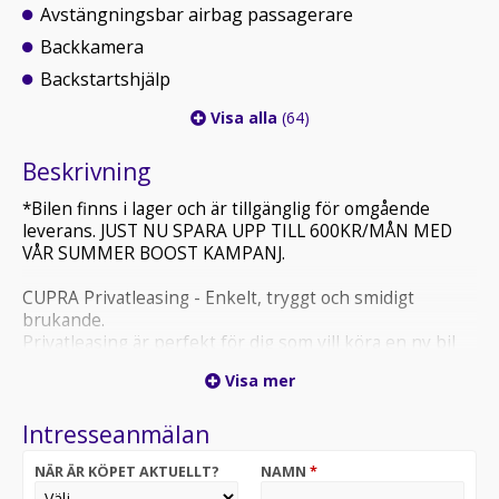
Avstängningsbar airbag passagerare
Backkamera
Backstartshjälp
Visa alla
(64)
Beskrivning
*Bilen finns i lager och är tillgänglig för omgående
leverans. JUST NU SPARA UPP TILL 600KR/MÅN MED
VÅR SUMMER BOOST KAMPANJ.
CUPRA Privatleasing - Enkelt, tryggt och smidigt
brukande.
Privatleasing är perfekt för dig som vill köra en ny bil
utan att binda kapital eller ta risken med
Visa mer
andrahandsvärdet.
Intresseanmälan
Aftén Bil presenterar
CUPRA Terramar e-Hybrid Ultimate Edition 204hk DSG
NÄR ÄR KÖPET AKTUELLT?
NAMN
*
– SUV:en som ger dig mer av allt