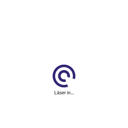
VQP078
Visa fler
(1)
Visa färre
Utrustning
Adaptiv farthållare
Ambientebelysning
LED-strålkastare
3 klimatzoner
ABS-bromsar
Läser in...
Airbag bak
Airbag förare
Android Auto