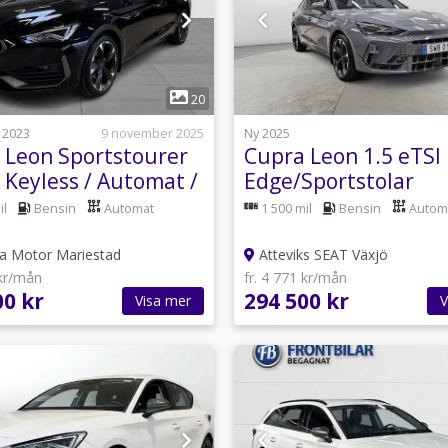
1
1
20
 2023
9 november 2025
Ny 2025
 Leon Sportstourer
Cupra Leon 1.5 eTSI
 Keyless / Automat /
Edge/Sportstolar
ärme
il
Bensin
Automat
1 500 mil
Bensin
Autom
a Motor Mariestad
Atteviks SEAT Växjö
 kr/mån
fr. 4 771 kr/mån
00 kr
294 500 kr
Visa mer
V