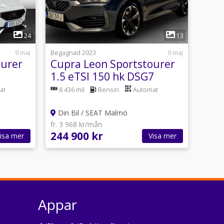
1
24
13
9 maj
Begagnad 2023
9 maj
ourer
Cupra Leon Sportstourer
1.5 eTSI 150 hk DSG7
Full
at
8 436 mil
Bensin
Automat
Din Bil / SEAT Malmö
fr. 3 968 kr/mån
244 900 kr
isa mer
Visa mer
Appar