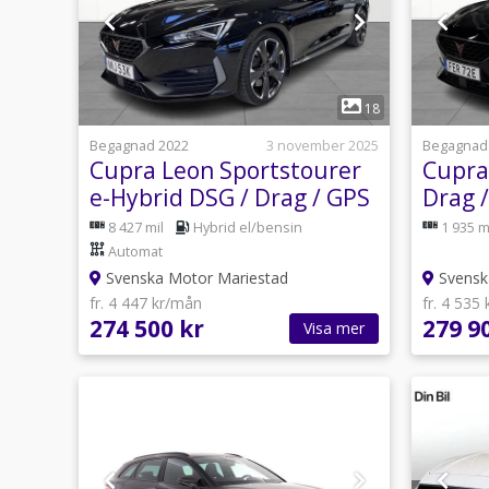
1
18
Begagnad 2022
3 november 2025
Begagnad
Cupra Leon Sportstourer
Cupra
e-Hybrid DSG / Drag / GPS
Drag /
/ Backkamera / Adaptiv fa
Rattv
8 427 mil
Hybrid el/bensin
1 935 m
Automat
Svenska Motor Mariestad
Svensk
fr. 4 447 kr/mån
fr. 4 535
274 500 kr
279 9
Visa mer