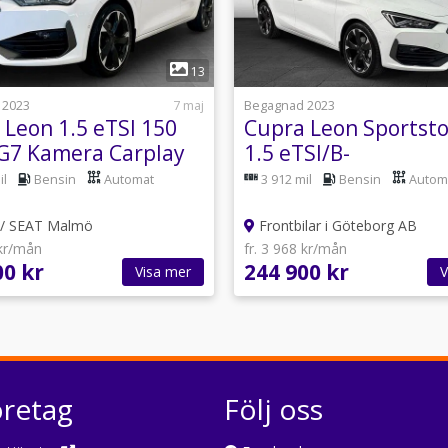
1
1
13
 2023
7 maj
Begagnad 2023
 Leon 1.5 eTSI 150
Cupra Leon Sportst
G7 Kamera Carplay
1.5 eTSI/B-
kamera/Farthållare/
il
Bensin
Automat
3 912 mil
Bensin
Autom
Link
l / SEAT Malmö
Frontbilar i Göteborg AB
 kr/mån
fr. 3 968 kr/mån
00 kr
244 900 kr
Visa mer
V
öretag
Följ oss