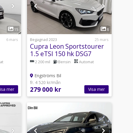
1
15
8
6 mars
Begagnad 2023
25 mars
Cupra Leon Sportstourer
1.5 eTSI 150 hk DSG7
at
2 200 mil
Bensin
Automat
Engströms Bil
fr. 4 520 kr/mån
279 000 kr
isa mer
Visa mer