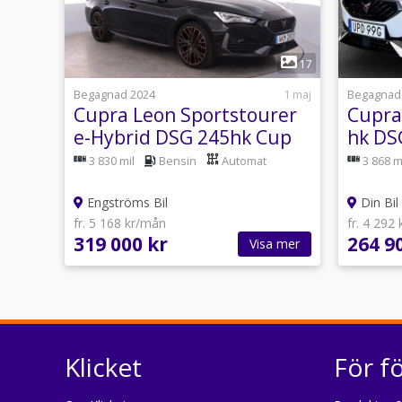
1
17
Begagnad 2024
1 maj
Begagnad
Cupra Leon Sportstourer
Cupra
e-Hybrid DSG 245hk Cup
hk DS
Buck Stolar
3 830 mil
Bensin
Automat
3 868 m
Engströms Bil
Din Bi
fr. 5 168 kr/mån
fr. 4 292
319 000 kr
264 9
Visa mer
Klicket
För f