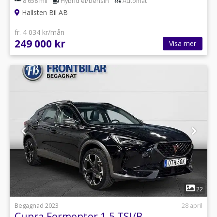
8 658 mil
Hybrid el/bensin
Automat
Hallsten Bil AB
fr. 4 034 kr/mån
249 000 kr
Visa mer
1
22
Begagnad 2023
28 april
Cupra Formentor 1.5 TSI/B-