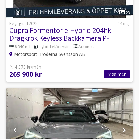
1
23
Begagnad 2022
14 maj
Cupra Formentor e-Hybrid 204hk
Dragkrok Keyless Backkamera P-
Sensorer
8 340 mil
Hybrid el/bensin
Automat
Motorsport Bröderna Svensson AB
fr. 4 373 kr/mån
269 900 kr
Visa mer