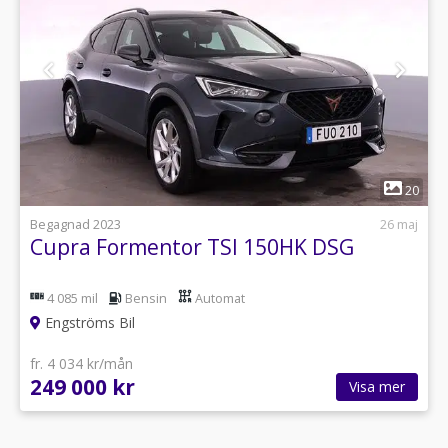
1
20
Begagnad 2023
26 maj
Cupra Formentor TSI 150HK DSG
4 085 mil
Bensin
Automat
Engströms Bil
fr. 4 034 kr/mån
249 000 kr
Visa mer