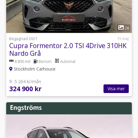
1
28
Begagnad 2021
15 maj
Cupra Formentor 2.0 TSI 4Drive 310HK
Nardo Grå
8 800 mil
Bensin
Automat
Stockholm Carhouse
fr. 5 264 kr/mån
324 900 kr
Visa mer