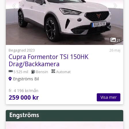
1
21
Begagnad 2023
26 maj
Cupra Formentor TSI 150HK
Drag/Backkamera
5 525 mil
Bensin
Automat
Engströms Bil
fr. 4 196 kr/mån
259 000 kr
Visa mer