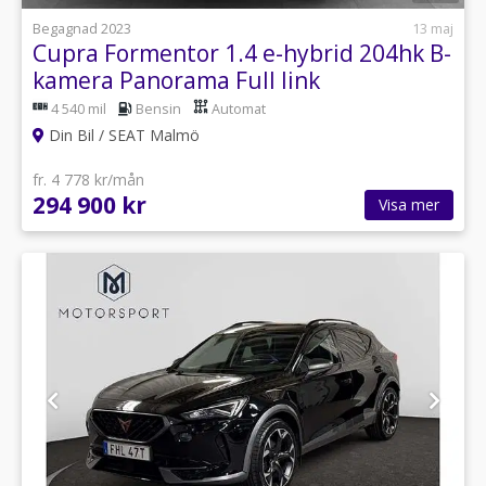
Begagnad 2023
13 maj
Cupra Formentor 1.4 e-hybrid 204hk B-
kamera Panorama Full link
4 540 mil
Bensin
Automat
Din Bil / SEAT Malmö
fr. 4 778 kr/mån
294 900 kr
Visa mer