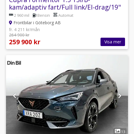
kam/adaptiv fart/Full link/El-drag/19"
fälg
2 960 mil
Bensin
Automat
Frontbilar i Göteborg AB
fr. 4 211 kr/mån
264 900 kr
259 900 kr
Visa mer
1
13