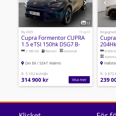
1
13
Ny 2025
10 april
Begagnad
Cupra Formentor CUPRA
Cupra
1.5 eTSI 150hk DSG7 B-
204Hk
kamera Carplay KESSY
Drag 
2 180 mil
Bensin
Automat
8 658 m
Automa
Din Bil / SEAT Malmö
Hallste
fr. 5 102 kr/mån
fr. 3 872
314 900 kr
239 0
Visa mer
Klicket
För f