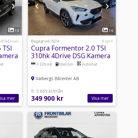
1
13
19
18 februari
Begagnad 2024
8 april
 TSI
Cupra Formentor 2.0 TSI
Kamera
310hk 4Drive DSG Kamera
Navi CarPlay
at
3 326 mil
Bensin
Automat
Varbergs Bilcenter AB
fr. 5 669 kr/mån
349 900 kr
isa mer
Visa mer