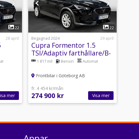
1
22
22
28 april
Begagnad 2024
29 april
5
Cupra Formentor 1.5
TSI/Adaptiv farthållare/B-
g/19"
Kamera/Full Link
at
1 817 mil
Bensin
Automat
Frontbilar i Göteborg AB
fr. 4 454 kr/mån
274 900 kr
isa mer
Visa mer
Appar