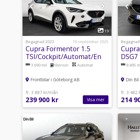
1
19
Begagnad 2023
19 september 2025
Begagnad
Cupra Formentor 1.5
Cupra
TSI/Cockpit/Automat/En
DSG7 
ägare/150 Hk
Carpl
3 690 mil
Bensin
Automat
8 495 m
Frontbilar i Göteborg AB
Din Bi
fr. 3 887 kr/mån
fr. 3 482
239 900 kr
214 9
Visa mer