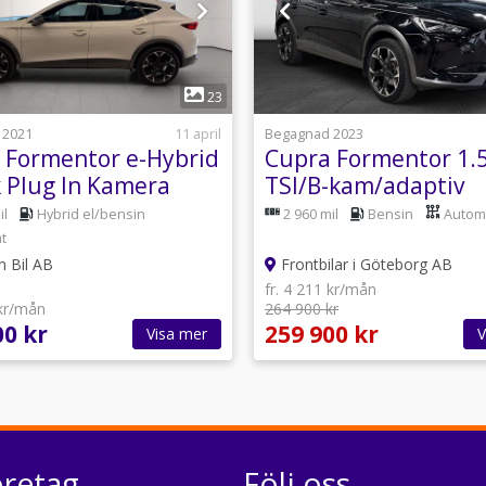
1
1
23
 2021
11 april
Begagnad 2023
 Formentor e-Hybrid
Cupra Formentor 1.
 Plug In Kamera
TSI/B-kam/adaptiv
Aut Svensksåld
fart/Full link/El-dra
il
Hybrid el/bensin
2 960 mil
Bensin
Autom
fälg
t
n Bil AB
Frontbilar i Göteborg AB
fr. 4 211 kr/mån
 kr/mån
264 900 kr
00 kr
259 900 kr
Visa mer
V
öretag
Följ oss