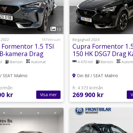
1
1
13
 2022
18 februari
Begagnad 2024
 Formentor 1.5 TSI
Cupra Formentor 1.5
B-kamera Drag
150 HK DSG7 Drag 
ay
Carplay
il
Bensin
Automat
4 470 mil
Bensin
Autom
l / SEAT Malmö
Din Bil / SEAT Malmö
 kr/mån
fr. 4 373 kr/mån
00 kr
269 900 kr
Visa mer
V