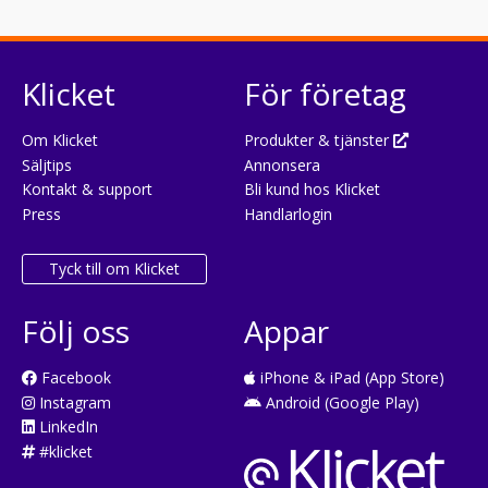
Klicket
För företag
Om Klicket
Produkter & tjänster
Säljtips
Annonsera
Kontakt & support
Bli kund hos Klicket
Press
Handlarlogin
Tyck till om Klicket
Följ oss
Appar
Facebook
iPhone & iPad (App Store)
Instagram
Android (Google Play)
LinkedIn
#klicket