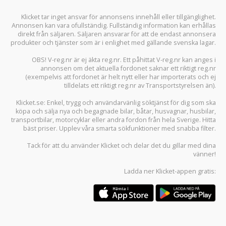
Klicket tar inget ansvar för annonsens innehåll eller tillgänglighet.
Annonsen kan vara ofullständig. Fullständig information kan erhållas
direkt från säljaren. Säljaren ansvarar för att de endast annonsera
produkter och tjänster som är i enlighet med gällande svenska lagar.
OBS! V-reg.nr är ej äkta reg.nr. Ett påhittat V-reg.nr kan anges i
annonsen om det aktuella fordonet saknar ett riktigt reg.nr
(exempelvis att fordonet är helt nytt eller har importerats och ej
tilldelats ett riktigt reg.nr av Transportstyrelsen än).
Klicket.se
: Enkel, trygg och användarvänlig söktjänst för dig som ska
köpa och sälja
nya och begagnade bilar
,
båtar
,
husvagnar
,
husbilar
,
transportbilar
,
motorcyklar
eller andra fordon från hela Sverige. Hitta
bäst priser. Upplev våra smarta sökfunktioner med snabba filter.
Tack för att du använder
Klicket
och delar det du gillar med dina
vänner!
Ladda ner
Klicket-appen
gratis: