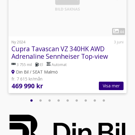
1
4
44
i
Ny 2024
3 juni
Cupra Tavascan VZ 340HK AWD
Adrenaline Sennheiser Top-view
kamera
3 755 mil
El
Automat
Din Bil / SEAT Malmö
fr. 7 615 kr/mån
469 990 kr
Visa mer