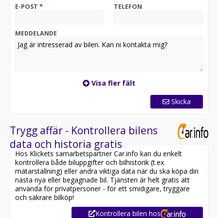
racinginspirerade formspråk ger bilen en tydlig
E-POST
*
TELEFON
premiumkaraktär.Med den bränsleeffektiva 1.5 eTSI-
motorn på 150 hk (mildhybrid) i kombination med en 7-
växlad DSG-växellåda. Mildhybridtekniken möjliggör
MEDDELANDE
bland annat frirullning med avstängd
förbränningsmotor för lägre förbrukning och en mer
effektiv körning.Utöver standardutrustningen är bilen
utrustad med:Edge Paket och 18" fälgar.Varmt välkomna
till Din Bil CUPRA/SEAT Malmö
Visa fler fält
Skicka
Trygg affär - Kontrollera bilens
data och historia gratis
Hos Klickets samarbetspartner Car.info kan du enkelt
kontrollera både biluppgifter och bilhistorik (t.ex.
mätarställning) eller andra viktiga data när du ska köpa din
nästa nya eller begagnade bil. Tjänsten är helt gratis att
använda för privatpersoner - för ett smidigare, tryggare
och säkrare bilköp!
Kontrollera bilen hos