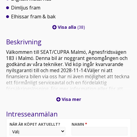
Dimljus fram
Elhissar fram & bak
Visa alla
(38)
Beskrivning
Välkommen till SEAT/CUPRA Malmö, Agnesfridsvägen
183 i Malmö. Denna bil är noggrant genomgången och
godkänd av våra tekniker. Vid köp ingår kvarvarande
nyilsgaranti till och med 2028-11-14.Väljer ni att
finansiera bilen via oss har ni även möjlighet att teckna
ett förmånligt serviceavtal och en fördelaktig
försäkringslösning. För mer information eller för att
boka en provkörning är ni varmt välkomna att kontakta
Visa mer
våra säljare på 040-380280 eller via
cupraseat.syd@dinbil.se. CUPRA Formentor facelift. En
Intresseanmälan
modell som kombinerar sportighet och funktionalitet
med en design som omedelbart väcker
NÄR ÄR KÖPET AKTUELLT?
NAMN
*
uppmärksamhet. De karakteristiska koppardetaljerna,
den aerodynamiska siluetten och CUPRAs