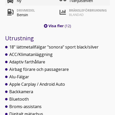
Ny
Tvåhjulsdriven
DRIVMEDEL
BRÄNSLEFÖRBRUKNING
Bensin
BLANDAD
Visa fler
(12)
Utrustning
18" lättmetallfälgar "sonora" sport black/silver
ACC/Klimatanläggning
Adaptiv farthållare
Airbag förare och passagerare
Alu-Fälgar
Apple Carplay / Android Auto
Backkamera
Bluetooth
Broms-assistans
Digitalt mätarhus