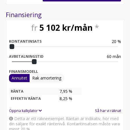
Finansiering
fr
5 102
kr/mån
*
20
%
KONTANTINSATS
60
mån
AVBETALNINGSTID
FINANSMODELL
Annuitet
Rak amortering
7,95 %
RÄNTA
8,25
%
EFFEKTIV RÄNTA
Öppna kalkylator
Så har vi räknat
Detta är ett räkneexempel. Räntan är indikativ, hör med
din säljare för exakt räntenivå. Kontantinsatsen måste vara
minst 20 %.