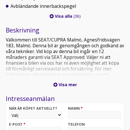
Avbländande innerbackspegel
Visa alla
(36)
Beskrivning
Välkommen till SEAT/CUPRA Malmö, Agnesfridsvägen
183, Malmö. Denna bil är genomgången och godkänd av
våra tekniker. Vid köp av denna bil ingår en 12
månaders garanti via SEAT Approved. Väljer ni att
finansiera bilen via oss har ni även möjlighet att köpa
till förmånligt serviceavtal och försäkring. För mer
information eller bokning av provkörning, varmt
välkommen att kontakta våra säljare på 040-380280
Visa mer
alternativt cupraseat.syd@dinbil.se
Intresseanmälan
NÄR ÄR KÖPET AKTUELLT?
NAMN
*
E-POST
*
TELEFON