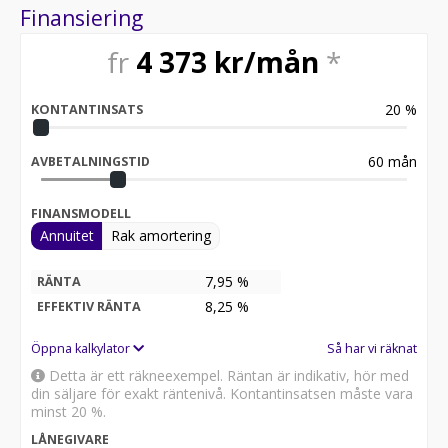
Finansiering
fr
4 373
kr/mån
*
20
%
KONTANTINSATS
60
mån
AVBETALNINGSTID
FINANSMODELL
Annuitet
Rak amortering
7,95 %
RÄNTA
8,25
%
EFFEKTIV RÄNTA
Öppna kalkylator
Så har vi räknat
Detta är ett räkneexempel. Räntan är indikativ, hör med
din säljare för exakt räntenivå. Kontantinsatsen måste vara
minst 20 %.
LÅNEGIVARE