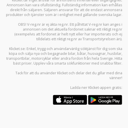
Klicket tar inget ansvar för annonsens innehåll eller tillgänglighet.
Annonsen kan vara ofullständig. Fullständig information kan erhållas
direkt från säljaren. Säljaren ansvarar för att de endast annonsera
produkter och tjänster som är i enlighet med gällande svenska lagar.
OBS! V-reg.nr är ej äkta reg.nr. Ett påhittat V-reg.nr kan anges i
annonsen om det aktuella fordonet saknar ett riktigt reg.nr
(exempelvis att fordonet är helt nytt eller har importerats och ej
tilldelats ett riktigt reg.nr av Transportstyrelsen än).
Klicket.se
: Enkel, trygg och användarvänlig söktjänst för dig som ska
köpa och sälja
nya och begagnade bilar
,
båtar
,
husvagnar
,
husbilar
,
transportbilar
,
motorcyklar
eller andra fordon från hela Sverige. Hitta
bäst priser. Upplev våra smarta sökfunktioner med snabba filter.
Tack för att du använder
Klicket
och delar det du gillar med dina
vänner!
Ladda ner
Klicket-appen
gratis: