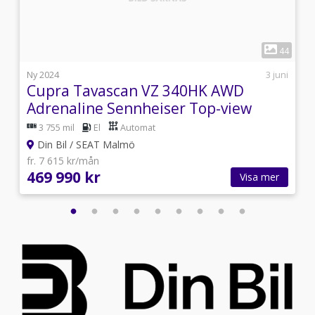
1
4
44
i
Ny 2024
3 juni
Cupra Tavascan VZ 340HK AWD
Adrenaline Sennheiser Top-view
kamera
3 755 mil
El
Automat
Din Bil / SEAT Malmö
fr. 7 615 kr/mån
469 990 kr
Visa mer