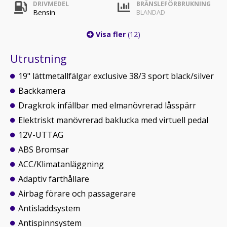
DRIVMEDEL
BRÄNSLEFÖRBRUKNING
Bensin
BLANDAD
Visa fler
(12)
Utrustning
19" lättmetallfälgar exclusive 38/3 sport black/silver
Backkamera
Dragkrok infällbar med elmanövrerad låsspärr
Elektriskt manövrerad baklucka med virtuell pedal
12V-UTTAG
ABS Bromsar
ACC/Klimatanläggning
Adaptiv farthållare
Airbag förare och passagerare
Antisladdsystem
Antispinnsystem