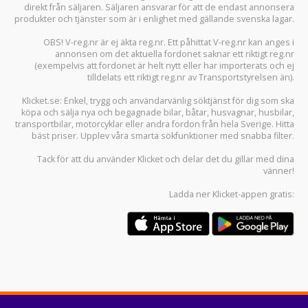
direkt från säljaren. Säljaren ansvarar för att de endast annonsera
produkter och tjänster som är i enlighet med gällande svenska lagar.
OBS! V-reg.nr är ej äkta reg.nr. Ett påhittat V-reg.nr kan anges i
annonsen om det aktuella fordonet saknar ett riktigt reg.nr
(exempelvis att fordonet är helt nytt eller har importerats och ej
tilldelats ett riktigt reg.nr av Transportstyrelsen än).
Klicket.se
: Enkel, trygg och användarvänlig söktjänst för dig som ska
köpa och sälja
nya och begagnade bilar
,
båtar
,
husvagnar
,
husbilar
,
transportbilar
,
motorcyklar
eller andra fordon från hela Sverige. Hitta
bäst priser. Upplev våra smarta sökfunktioner med snabba filter.
Tack för att du använder
Klicket
och delar det du gillar med dina
vänner!
Ladda ner
Klicket-appen
gratis: