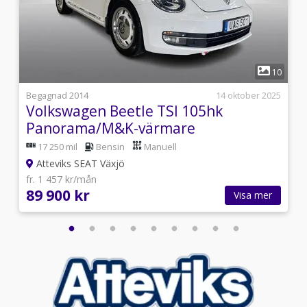
1
8
10
l
Begagnad 2014
14 oktober 2025
Volkswagen Beetle TSI 105hk
Panorama/M&K-värmare
17 250 mil
Bensin
Manuell
Atteviks SEAT Växjö
fr. 1 457 kr/mån
89 900 kr
Visa mer