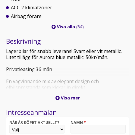
ACC 2 klimatzoner
Airbag förare
Visa alla
(64)
Beskrivning
Lagerbilar för snabb leverans! Svart eller vit metallic.
Litet tillägg för Aurora blue metallic. 50kr/mån.
Privatleasing 36 mån
En vägvinnande mix av elegant design och
elbilsprestanda som kickar in direkt.
Visa mer
Just nu ingår vinterhjul vid privatleasing (värde 28 000
kr)! Gäller så länge lagret räcker.
Intresseanmälan
Kontakta MARCUS.SANDQVIST@ATTEVIKS.SE alt 0470-
NÄR ÄR KÖPET AKTUELLT?
NAMN
*
753187