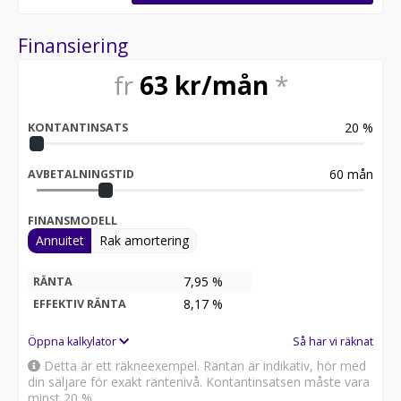
Finansiering
fr
63
kr/mån
*
20
%
KONTANTINSATS
60
mån
AVBETALNINGSTID
FINANSMODELL
Annuitet
Rak amortering
7,95 %
RÄNTA
8,17
%
EFFEKTIV RÄNTA
Öppna kalkylator
Så har vi räknat
Detta är ett räkneexempel. Räntan är indikativ, hör med
din säljare för exakt räntenivå. Kontantinsatsen måste vara
minst 20 %.