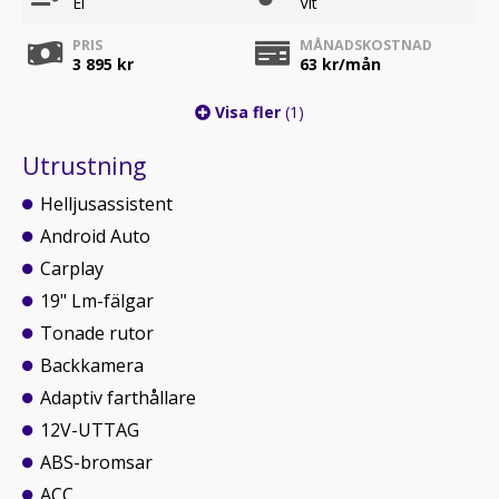
El
Vit
PRIS
MÅNADSKOSTNAD
3 895 kr
63
kr/mån
Visa fler
(1)
Utrustning
Helljusassistent
Android Auto
Carplay
19" Lm-fälgar
Tonade rutor
Backkamera
Adaptiv farthållare
12V-UTTAG
ABS-bromsar
ACC