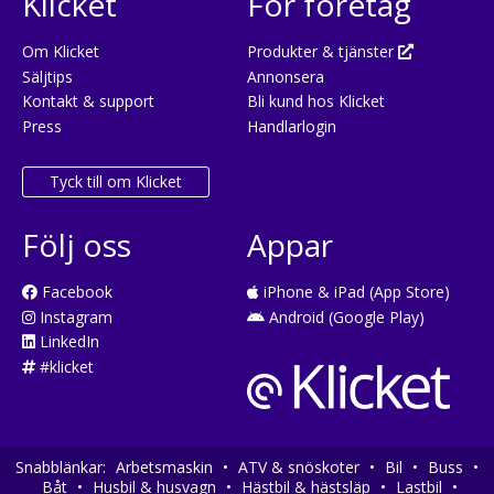
Klicket
För företag
Om Klicket
Produkter & tjänster
Säljtips
Annonsera
Kontakt & support
Bli kund hos Klicket
Press
Handlarlogin
Tyck till om Klicket
Följ oss
Appar
Facebook
iPhone & iPad (App Store)
Instagram
Android (Google Play)
LinkedIn
#klicket
Snabblänkar:
Arbetsmaskin
•
ATV & snöskoter
•
Bil
•
Buss
•
Båt
•
Husbil & husvagn
•
Hästbil & hästsläp
•
Lastbil
•