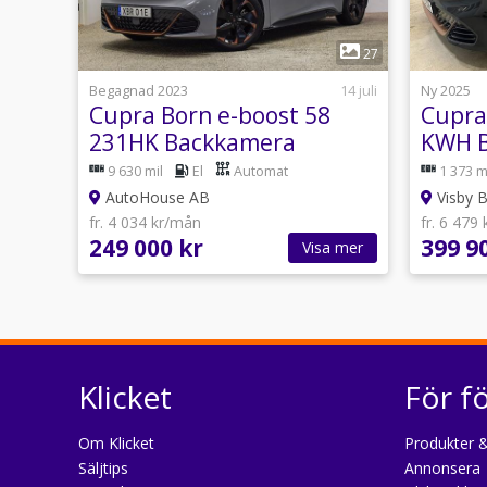
1
27
Begagnad 2023
14 juli
Ny 2025
Cupra Born e-boost 58
Cupra
231HK Backkamera
KWH B
Värmepump CarPlay
9 630 mil
El
Automat
1 373 m
Garanti
AutoHouse AB
Visby B
fr. 4 034 kr/mån
fr. 6 479
249 000 kr
399 9
Visa mer
Klicket
För f
Om Klicket
Produkter &
Säljtips
Annonsera