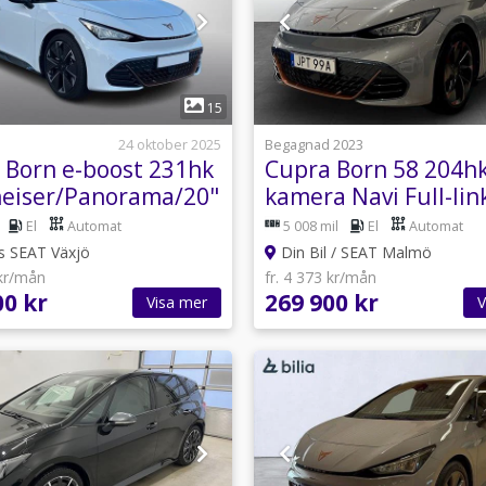
1
1
15
24 oktober 2025
Begagnad 2023
 Born e-boost 231hk
Cupra Born 58 204hk
eiser/Panorama/20"
kamera Navi Full-lin
El
Automat
5 008 mil
El
Automat
s SEAT Växjö
Din Bil / SEAT Malmö
 kr/mån
fr. 4 373 kr/mån
00 kr
269 900 kr
Visa mer
V