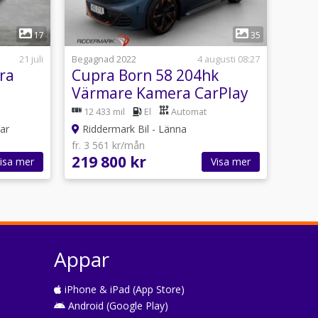
1
17
35
21 juli
Begagnad 2022
4 augusti 08:27
ra
Cupra Born 58 204hk
Värmare Kamera CarPlay
Rattvärme 19"
12 433 mil
El
Automat
ar
Riddermark Bil - Länna
fr. 3 561 kr/mån
219 800 kr
isa mer
Visa mer
Appar
iPhone & iPad (App Store)
Android (Google Play)