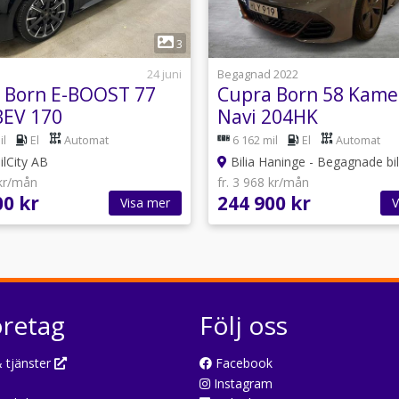
1
1
3
24 juni
Begagnad 2022
 Born E-BOOST 77
Cupra Born 58 Kame
EV 170
Navi 204HK
il
El
Automat
6 162 mil
El
Automat
ilCity AB
Bilia Haninge - Begagnade bil
 kr/mån
fr. 3 968 kr/mån
00 kr
244 900 kr
Visa mer
V
öretag
Följ oss
 tjänster
Facebook
Instagram