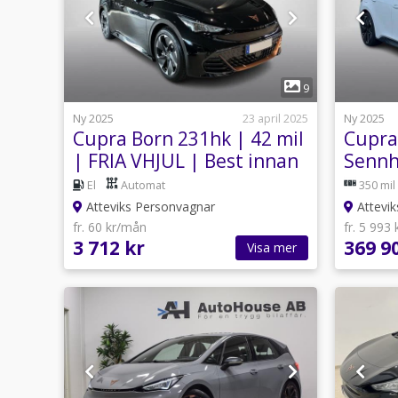
1
9
Ny 2025
23 april 2025
Ny 2025
Cupra Born 231hk | 42 mil
Cupra
| FRIA VHJUL | Best innan
Sennh
30/4
El
Automat
350 mil
Atteviks Personvagnar
Attevik
fr. 60 kr/mån
fr. 5 993
3 712 kr
369 9
Visa mer