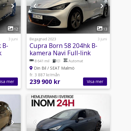
1
12
13
3 juni
Begagnad 2023
3 juni
 B-
Cupra Born 58 204hk B-
k
kamera Navi Full-link
8 641 mil
El
Automat
Din Bil / SEAT Malmö
fr. 3 887 kr/mån
239 900 kr
isa mer
Visa mer