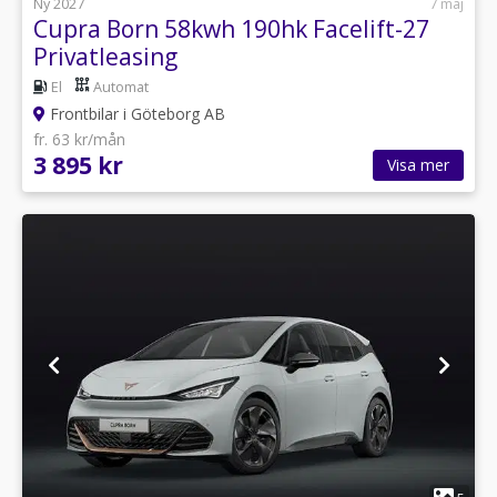
Ny 2027
7 maj
Cupra Born 58kwh 190hk Facelift-27
Privatleasing
El
Automat
Frontbilar i Göteborg AB
fr. 63 kr/mån
3 895 kr
Visa mer
1