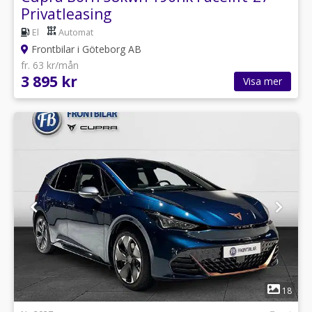
Privatleasing
El
Automat
Frontbilar i Göteborg AB
fr. 63 kr/mån
3 895 kr
Visa mer
1
18