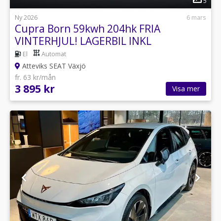
5
Ny 2026
6 mars
Cupra Born 59kwh 204hk FRIA
VINTERHJUL! LAGERBIL INKL
VINTERHJUL!
El
Automat
Atteviks SEAT Växjö
fr. 63 kr/mån
3 895 kr
Visa mer