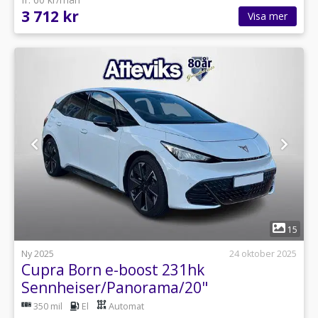
3 712 kr
Visa mer
1
15
Ny 2025
24 oktober 2025
Cupra Born e-boost 231hk
Sennheiser/Panorama/20"
350 mil
El
Automat