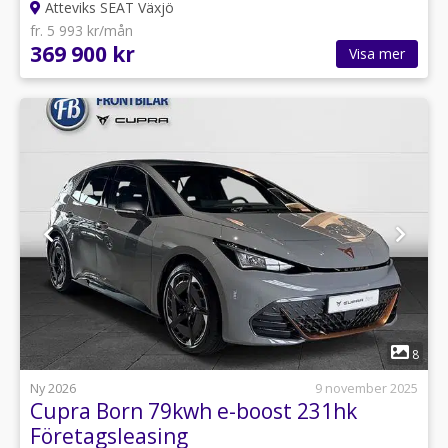
Atteviks SEAT Växjö
fr. 5 993 kr/mån
369 900 kr
Visa mer
1
8
Ny 2026
9 november 2025
Cupra Born 79kwh e-boost 231hk
Företagsleasing