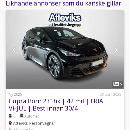
Liknande annonser som du kanske gillar
1
9
Ny 2025
23 april 2025
Cupra Born 231hk | 42 mil | FRIA
VHJUL | Best innan 30/4
El
Automat
Atteviks Personvagnar
fr. 60 kr/mån