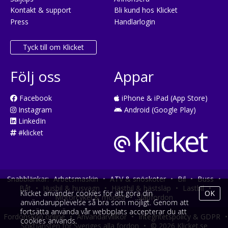
Kontakt & support
Bli kund hos Klicket
Press
Handlarlogin
Tyck till om Klicket
Följ oss
Appar
Facebook
iPhone & iPad (App Store)
Instagram
Android (Google Play)
LinkedIn
#klicket
Snabblänkar:
Arbetsmaskin
•
ATV & snöskoter
•
Bil
•
Buss
•
Båt
•
Husbil & husvagn
•
Hästbil & hästsläp
•
Lastbil
•
Klicket använder cookies för att göra din
OK
Motorcykel & moped
•
Släpfordon
användarupplevelse så bra som möjligt. Genom att
fortsätta använda vår webbplats accepterar du att
Fordonsköp online
•
Användarvillkor
•
Integritetspolicy & GDPR
•
cookies används.
Söktjänsten för Sveriges alla fordon
•
© 2026 Klicket.se