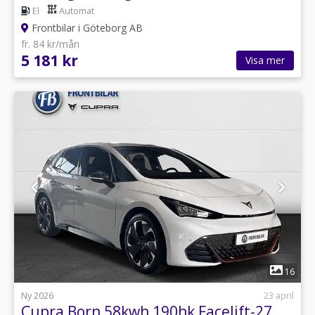
El
Automat
Frontbilar i Göteborg AB
fr. 84 kr/mån
5 181 kr
Visa mer
1
16
Ny 2026
23 april
Cupra Born 58kwh 190hk Facelift-27