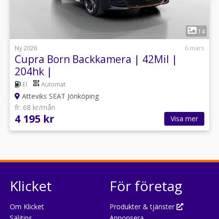
1
14
Ny 2026
6 mars
Cupra Born Backkamera | 42Mil |
204hk |
El
Automat
Atteviks SEAT Jönköping
fr. 68 kr/mån
4 195 kr
Visa mer
Klicket
För företag
Om Klicket
Produkter & tjänster
Säljtips
Annonsera