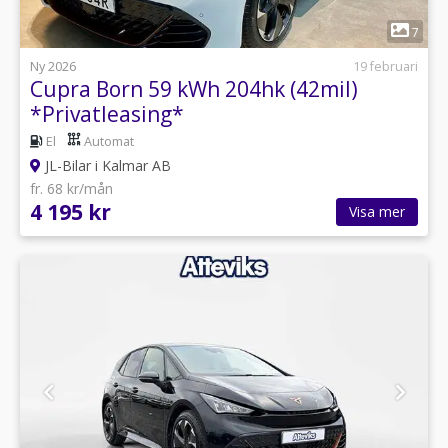
1
7
Ny 2026
19 februari
Cupra Born 59 kWh 204hk (42mil)
*Privatleasing*
El
Automat
JL-Bilar i Kalmar AB
fr. 68 kr/mån
4 195 kr
Visa mer