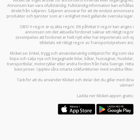
Klicket tar inget ansvar för annonsens innehåll eller tillgänglighet.
Annonsen kan vara ofullständig. Fullständig information kan erhållas
direkt från säljaren. Säljaren ansvarar för att de endast annonsera
produkter och tjänster som är i enlighet med gällande svenska lagar.
OBS! V-reg.nr är ej äkta reg.nr. Ett påhittat V-reg.nr kan anges i
annonsen om det aktuella fordonet saknar ett riktigt reg.nr
(exempelvis att fordonet är helt nytt eller har importerats och ej
tilldelats ett riktigt reg.nr av Transportstyrelsen än).
Klicket.se
: Enkel, trygg och användarvänlig söktjänst för dig som ska
köpa och sälja
nya och begagnade bilar
,
båtar
,
husvagnar
,
husbilar
,
transportbilar
,
motorcyklar
eller andra fordon från hela Sverige. Hitta
bäst priser. Upplev våra smarta sökfunktioner med snabba filter.
Tack för att du använder
Klicket
och delar det du gillar med dina
vänner!
Ladda ner
Klicket-appen
gratis: