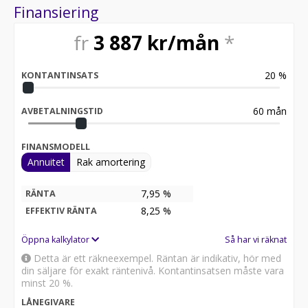
Finansiering
fr
3 887
kr/mån
*
20
%
KONTANTINSATS
60
mån
AVBETALNINGSTID
FINANSMODELL
Annuitet
Rak amortering
7,95 %
RÄNTA
8,25
%
EFFEKTIV RÄNTA
Öppna kalkylator
Så har vi räknat
Detta är ett räkneexempel. Räntan är indikativ, hör med
din säljare för exakt räntenivå. Kontantinsatsen måste vara
minst 20 %.
LÅNEGIVARE