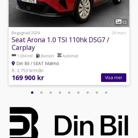
1
2
12
i
Begagnad 2024
26 mars
Seat Arona 1.0 TSI 110hk DSG7 /
Carplay
1 034 mil
Bensin
Automat
Din Bil / SEAT Malmö
fr. 2 753 kr/mån
169 900 kr
Visa mer