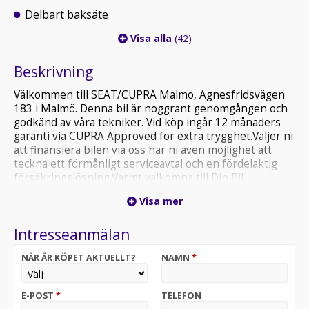
Delbart baksäte
Visa alla
(42)
Beskrivning
Välkommen till SEAT/CUPRA Malmö, Agnesfridsvägen
183 i Malmö. Denna bil är noggrant genomgången och
godkänd av våra tekniker. Vid köp ingår 12 månaders
garanti via CUPRA Approved för extra trygghet.Väljer ni
att finansiera bilen via oss har ni även möjlighet att
teckna ett förmånligt serviceavtal och en fördelaktig
försäkringslösning.Varmt välkomna till Din Bil
CUPRA/SEAT Malmö
Visa mer
Intresseanmälan
NÄR ÄR KÖPET AKTUELLT?
NAMN
*
E-POST
*
TELEFON