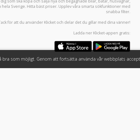
r dig som ska köpa och sälja
nya och begagnade bilar
,
båtar
,
husvagnar
,
n hela Sverige. Hitta bäst priser. Upplev våra smarta sökfunktioner med
snabba filter.
Tack för att du använder
Klicket
och delar det du gillar med dina vänner!
Ladda ner
Klicket-appen
gratis:
så bra som möjligt. Genom att fortsätta använda vår webbplats accept
öretag
Följ oss
 tjänster
Facebook
Instagram
 Klicket
LinkedIn
n
#klicket