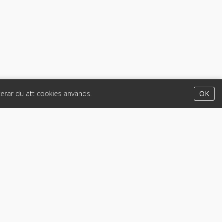
erar du att cookies används.
OK
Appar
iPhone & iPad (App Store)
Android (Google Play)