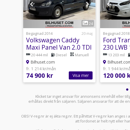
1
24
24
Idag 10:28
Begagnad 2014
20 maj
Begagnad 2018
åpbil
Volkswagen Caddy
Ford Tra
1
Maxi Panel Van 2.0 TDI
230 LWB 
DPF 4Motion Drag
Powershi
nuell
20 444 mil
Diesel
Manuell
13 203 mil
Värmare
Drag Vä
Bilhuset.com
Bilhuset.co
fr. 1 214 kr/mån
fr. 1 944 kr/m
74 900 kr
120 000 
sa mer
Visa mer
Klicket tar inget ansvar för annonsens innehåll eller ti
erhållas direkt från säljaren. Säljaren ansvarar för att de
OBS! V-reg.nr är ej äkta reg.nr. Ett påhittat V-reg.nr kan anges 
att fordonet är helt nytt eller ha