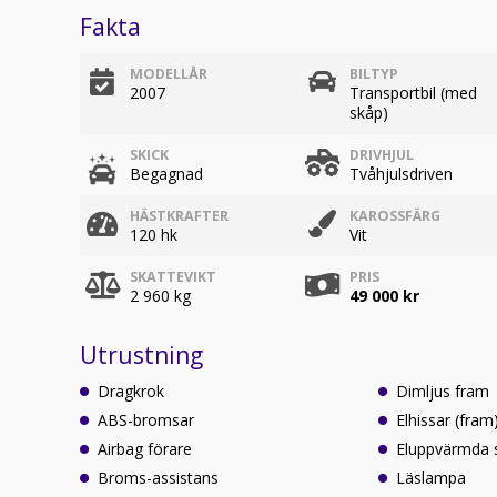
Fakta
MODELLÅR
BILTYP
2007
Transportbil (med
skåp)
SKICK
DRIVHJUL
Begagnad
Tvåhjulsdriven
HÄSTKRAFTER
KAROSSFÄRG
120 hk
Vit
SKATTEVIKT
PRIS
2 960 kg
49 000 kr
Utrustning
Dragkrok
Dimljus fram
ABS-bromsar
Elhissar (fram
Airbag förare
Eluppvärmda 
Broms-assistans
Läslampa