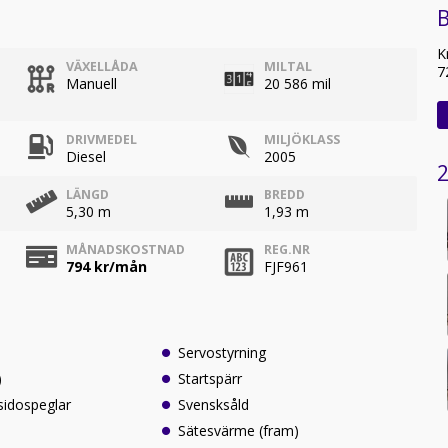
K
VÄXELLÅDA
MILTAL
7
Manuell
20 586 mil
DRIVMEDEL
MILJÖKLASS
Diesel
2005
2
LÄNGD
BREDD
5,30 m
1,93 m
MÅNADSKOSTNAD
REG.NR
794
kr/mån
FJF961
Servostyrning
)
Startspärr
sidospeglar
Svensksåld
Sätesvärme (fram)