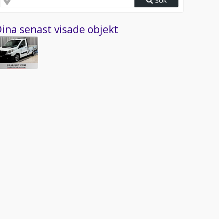
Sök
ina senast visade objekt