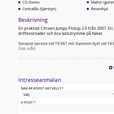
CD-Stereo
Mattor (gumm
Centrallås (fjärrstyrt)
Reservhjul
Beskrivning
En praktisk Citroen Jumpy Pickup 2.0 från 2007. En
driftkostnader och bra lastutrymme på flaket.
Senaste service vid 19.367 mil. Kamrem bytt vid 16
Flak mått:
Bilen går bra i motor och Växellåda, Skatt 5436kr p
2027-08-31. Om ni behöver finansiering så kan vi hjä
hela Sverige, Om ni vill veta mera om denna bil ell
790, maila på info@bilhuset.com
Intresseanmälan
NÄR ÄR KÖPET AKTUELLT?
E-POST
*