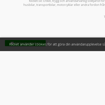
Klicket.se
: Enkel, trygg och användarvänlig söktjänst fö
husbilar
,
transportbilar
,
motorcyklar
eller andra fordon frå
Klicket använder cookies för att göra din användarupplevelse 
Klicket
För f
Om Klicket
Produkter &
Säljtips
Annonsera
Kontakt & support
Bli kund hos
Press
Handlarlogi