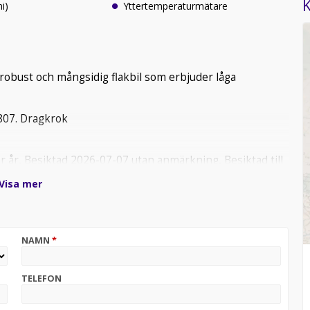
K
i)
Yttertemperaturmätare
 robust och mångsidig flakbil som erbjuder låga
.807. Dragkrok
er år, Besiktad 2026-07-07 utan anmärkning, Besiktad till
lpa till med detta till 5.95% ränta, Kan levereras inom
Visa mer
er boka en provkörning är ni välkomna att ringa 021-44 44
NAMN
*
TELEFON