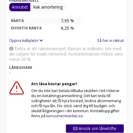
FINANSMODELL
Annuitet
Rak amortering
7,95 %
RÄNTA
8,25
%
EFFEKTIV RÄNTA
Öppna kalkylator
Så har vi räknat
Detta är ett räkneexempel. Räntan är indikativ, hör med
din säljare för exakt räntenivå. Kontantinsatsen måste vara
minst 20 %.
LÅNEGIVARE
-
Att låna kostar pengar!
Om du inte kan betala tillbaka skulden i tid riskerar
du en betalningsanmärkning. Det kan leda till
svårigheter att få hyra bostad, teckna abonnemang
och få nya lån. För stöd, vänd dig till budget- och
skuldrådgivningen i din kommun. Kontaktuppgifter
finns på
konsumentverket.se
.
Ansök om lånelöfte