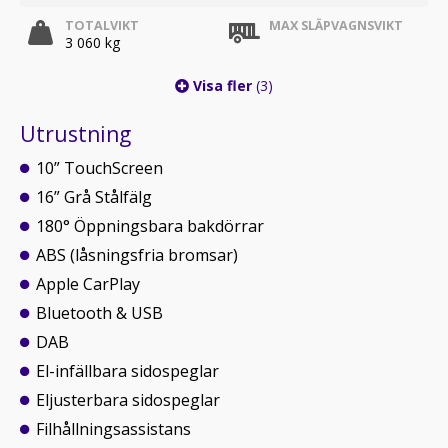
TOTALVIKT
MAX SLÄPVAGNSVIKT
3 060 kg
Visa fler
(3)
Utrustning
10” TouchScreen
16” Grå Stålfälg
180° Öppningsbara bakdörrar
ABS (låsningsfria bromsar)
Apple CarPlay
Bluetooth & USB
DAB
El-infällbara sidospeglar
Eljusterbara sidospeglar
Filhållningsassistans