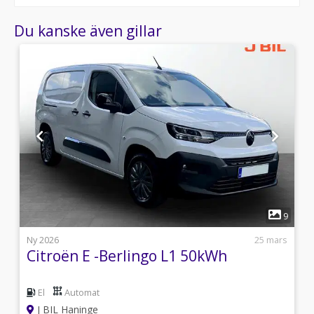
Du kanske även gillar
1
1
9
l
Ny 2026
25 mars
Citroën E -Berlingo L1 50kWh
El
Automat
J BIL Haninge