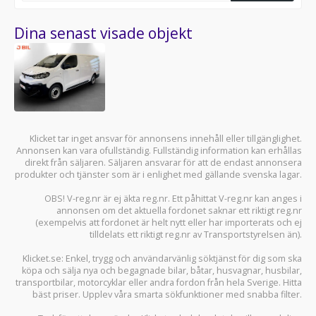
Dina senast visade objekt
Klicket tar inget ansvar för annonsens innehåll eller tillgänglighet.
Annonsen kan vara ofullständig. Fullständig information kan erhållas
direkt från säljaren. Säljaren ansvarar för att de endast annonsera
produkter och tjänster som är i enlighet med gällande svenska lagar.
OBS! V-reg.nr är ej äkta reg.nr. Ett påhittat V-reg.nr kan anges i
annonsen om det aktuella fordonet saknar ett riktigt reg.nr
(exempelvis att fordonet är helt nytt eller har importerats och ej
tilldelats ett riktigt reg.nr av Transportstyrelsen än).
Klicket.se
: Enkel, trygg och användarvänlig söktjänst för dig som ska
köpa och sälja
nya och begagnade bilar
,
båtar
,
husvagnar
,
husbilar
,
transportbilar
,
motorcyklar
eller andra fordon från hela Sverige. Hitta
bäst priser. Upplev våra smarta sökfunktioner med snabba filter.