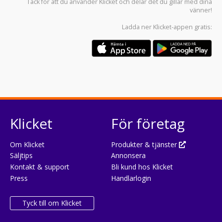
Tack för att du använder
Klicket
och delar det du gillar med dina
vänner!
Ladda ner
Klicket-appen
gratis:
Klicket
För företag
Om Klicket
Produkter & tjänster
Säljtips
Annonsera
Kontakt & support
Bli kund hos Klicket
Press
Handlarlogin
Tyck till om Klicket