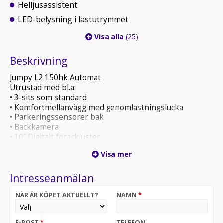
Helljusassistent
LED-belysning i lastutrymmet
Visa alla
(25)
Beskrivning
Jumpy L2 150hk Automat
Utrustad med bl.a:
• 3-sits som standard
• Komfortmellanvägg med genomlastningslucka
• Parkeringssensorer bak
• Backkamera
• 10” Digitalt förarkluster
• 10” Touchscreen, Apple Carplay
Visa mer
• Lane Assist
• Uppvärmd läderklädd multifunktionsratt
Intresseanmälan
• Skyddsinklädnad väggar och golv
NÄR ÄR KÖPET AKTUELLT?
NAMN
*
Leasingkostnad: 3.699:- ex moms/mån. Halvt
momsavdrag på denna bil vid leasing
20% förhöjd hyra
E-POST
*
TELEFON