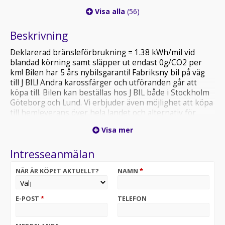
Visa alla
(56)
Beskrivning
Deklarerad bränsleförbrukning = 1.38 kWh/mil vid
blandad körning samt släpper ut endast 0g/CO2 per
km! Bilen har 5 års nybilsgaranti! Fabriksny bil på väg
till J BIL! Andra karossfärger och utföranden går att
köpa till. Bilen kan beställas hos J BIL både i Stockholm
Göteborg och Lund. Vi erbjuder även möjlighet att köpa
till hemleverans över hela landet och alternativ för
finansiering. Går att få på privatleasing. Välkommen att
Visa mer
kontakta våra säljare för priser samt
leveransinformation.
Intresseanmälan
NÄR ÄR KÖPET AKTUELLT?
NAMN
*
E-POST
*
TELEFON