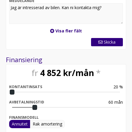
MEDDELANDE
Visa fler fält
Skicka
Finansiering
fr
4 852
kr/mån
*
20
%
KONTANTINSATS
60
mån
AVBETALNINGSTID
FINANSMODELL
Annuitet
Rak amortering