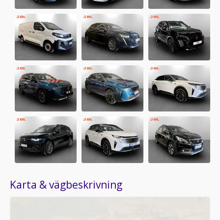
J BIL Vällingby
Jämtlandsgatan 131
162 60 Vällingby
221 annonser i butiken