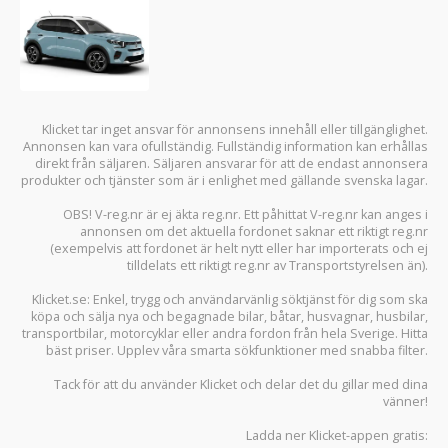
TILL
Jämtlandsgatan 131, 162 60, Vällingby
FRÅN
Sök
Dina senast visade objekt