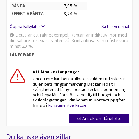
7,95 %
RÄNTA
8,24
%
EFFEKTIV RÄNTA
Öppna kalkylator
Så har vi räknat
Detta är ett räkneexempel. Räntan är indikativ, hör med
din säljare för exakt räntenivå. Kontantinsatsen måste vara
minst 20 %.
LÅNEGIVARE
-
Att låna kostar pengar!
Om du inte kan betala tillbaka skulden i tid riskerar
du en betalningsanmärkning. Det kan leda till
svårigheter att få hyra bostad, teckna abonnemang
och få nya lån. För stöd, vänd dig till budget- och
skuldrådgivningen i din kommun. Kontaktuppgifter
finns på
konsumentverket.se
.
Ansök om lånelöfte
Du kanske även gillar