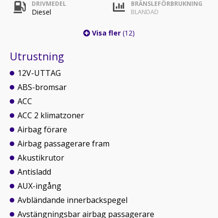
DRIVMEDEL
BRÄNSLEFÖRBRUKNING
Diesel
BLANDAD
Visa fler
(12)
Utrustning
12V-UTTAG
ABS-bromsar
ACC
ACC 2 klimatzoner
Airbag förare
Airbag passagerare fram
Akustikrutor
Antisladd
AUX-ingång
Avbländande innerbackspegel
Avstängningsbar airbag passagerare