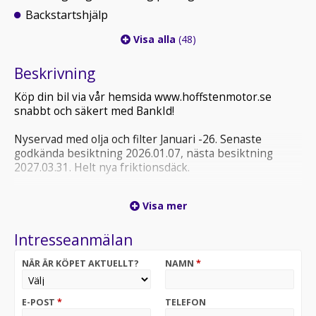
Backstartshjälp
Visa alla
(48)
Beskrivning
Köp din bil via vår hemsida www.hoffstenmotor.se
snabbt och säkert med BankId!
Nyservad med olja och filter Januari -26. Senaste
godkända besiktning 2026.01.07, nästa besiktning
2027.03.31. Helt nya friktionsdäck.
Årskatt 1259:-
Visa mer
Ring eller kom förbi vår bilhall för mer information
Intresseanmälan
eller provkörning
NÄR ÄR KÖPET AKTUELLT?
NAMN
*
E-POST
*
TELEFON