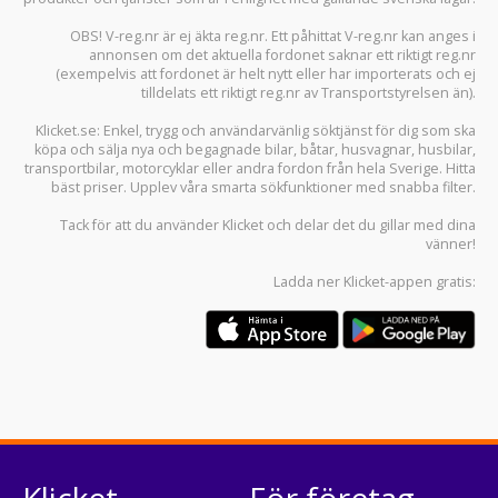
OBS! V-reg.nr är ej äkta reg.nr. Ett påhittat V-reg.nr kan anges i
annonsen om det aktuella fordonet saknar ett riktigt reg.nr
(exempelvis att fordonet är helt nytt eller har importerats och ej
tilldelats ett riktigt reg.nr av Transportstyrelsen än).
Klicket.se
: Enkel, trygg och användarvänlig söktjänst för dig som ska
köpa och sälja
nya och begagnade bilar
,
båtar
,
husvagnar
,
husbilar
,
transportbilar
,
motorcyklar
eller andra fordon från hela Sverige. Hitta
bäst priser. Upplev våra smarta sökfunktioner med snabba filter.
Tack för att du använder
Klicket
och delar det du gillar med dina
vänner!
Ladda ner
Klicket-appen
gratis:
Klicket
För företag