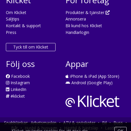
Om Klicket
Produkter & tjänster
Säljtips
Annonsera
Kontakt & support
Bli kund hos Klicket
Press
Handlarlogin
Tyck till om Klicket
Följ oss
Appar
Facebook
iPhone & iPad (App Store)
Instagram
Android (Google Play)
LinkedIn
#klicket
Snabblänkar:
Arbetsmaskin
•
ATV & snöskoter
•
Bil
•
Buss
•
Båt
•
Husbil & husvagn
•
Hästbil & hästsläp
•
Lastbil
•
Klicket använder cookies för att göra din
OK