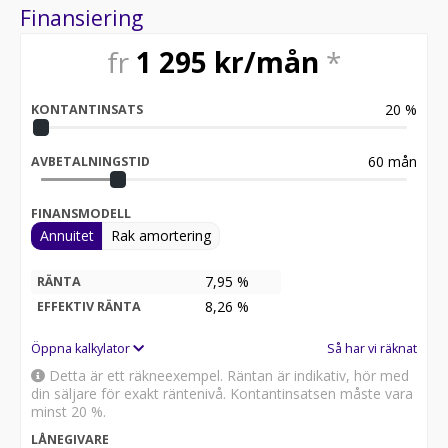
Finansiering
fr
1 295
kr/mån
*
20
%
KONTANTINSATS
60
mån
AVBETALNINGSTID
FINANSMODELL
Annuitet
Rak amortering
7,95 %
RÄNTA
8,26
%
EFFEKTIV RÄNTA
Öppna kalkylator
Så har vi räknat
Detta är ett räkneexempel. Räntan är indikativ, hör med
din säljare för exakt räntenivå. Kontantinsatsen måste vara
minst 20 %.
LÅNEGIVARE