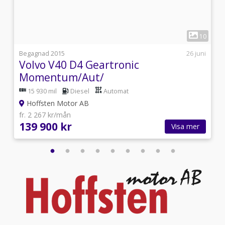
1
9
10
7
Begagnad 2015
26 juni
Volvo V40 D4 Geartronic
Momentum/Aut/
15 930 mil
Diesel
Automat
Hoffsten Motor AB
fr. 2 267 kr/mån
139 900 kr
Visa mer