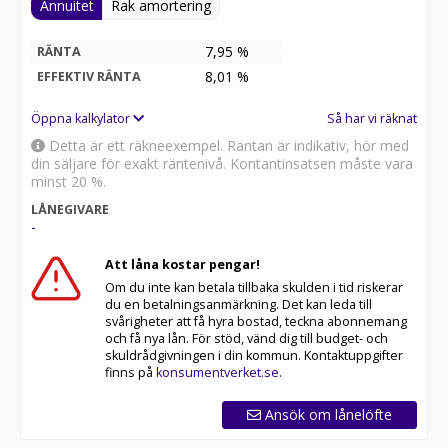
Annuitet
Rak amortering
7,95 %
RÄNTA
8,01
%
EFFEKTIV RÄNTA
Öppna kalkylator
Så har vi räknat
Detta är ett räkneexempel. Räntan är indikativ, hör med
din säljare för exakt räntenivå. Kontantinsatsen måste vara
minst 20 %.
LÅNEGIVARE
-
Att låna kostar pengar!
Om du inte kan betala tillbaka skulden i tid riskerar
du en betalningsanmärkning. Det kan leda till
svårigheter att få hyra bostad, teckna abonnemang
och få nya lån. För stöd, vänd dig till budget- och
skuldrådgivningen i din kommun. Kontaktuppgifter
finns på
konsumentverket.se
.
Ansök om lånelöfte