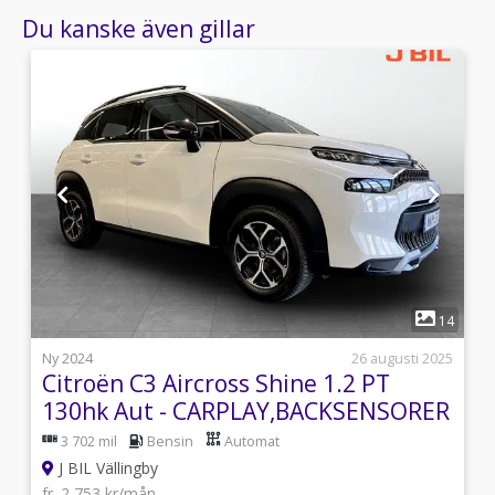
Du kanske även gillar
1
3
14
i
Ny 2024
26 augusti 2025
Citroën C3 Aircross Shine 1.2 PT
130hk Aut - CARPLAY,BACKSENSORER
3 702 mil
Bensin
Automat
J BIL Vällingby
fr. 2 753 kr/mån