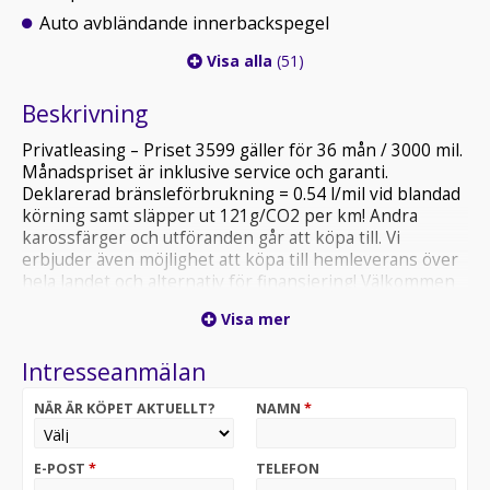
Auto avbländande innerbackspegel
Visa alla
(51)
Beskrivning
Privatleasing – Priset 3599 gäller för 36 mån / 3000 mil.
Månadspriset är inklusive service och garanti.
Deklarerad bränsleförbrukning = 0.54 l/mil vid blandad
körning samt släpper ut 121g/CO2 per km! Andra
karossfärger och utföranden går att köpa till. Vi
erbjuder även möjlighet att köpa till hemleverans över
hela landet och alternativ för finansiering! Välkommen
att kontakta våra säljare för priser samt närmare
Visa mer
leveransinformation. Varmt välkommen in på besök till
en av våra anläggningar i Stockholm, Göteborg,
Intresseanmälan
Norrtälje eller Lund!
OBS! Bilen på bilden är ett visningsexempel och kan
NÄR ÄR KÖPET AKTUELLT?
NAMN
*
skilja sig från din faktiska konfiguration.
E-POST
*
TELEFON