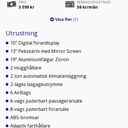
PRIS
MÅNADSKOSTNAD
3 599 kr
58
kr/mån
Visa fler
(1)
Utrustning
10’’ Digital förardisplay
13” Pekskärm med Mirror Screen
19” Aluminiumfälgar Zicron
2 mugghållare
2 zon automatisk klimatanläggning
2-läges bagageutrymme
6 AirBags
6-vägs justerbart passagerarsäte
8-vägs justerbart förarsäte
ABS-bromsar
Adaptiv farthållare