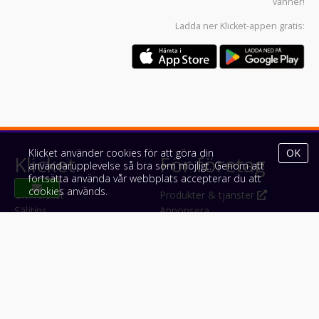
vänner!
Ladda ner
Klicket-appen
gratis:
Klicket använder cookies för att göra din
OK
Klicket
För företag
användarupplevelse så bra som möjligt. Genom att
fortsätta använda vår webbplats accepterar du att
cookies används.
Om Klicket
Produkter & tjänster
Säljtips
Annonsera
Kontakt & support
Bli kund hos Klicket
Press
Handlarlogin
Tyck till om Klicket