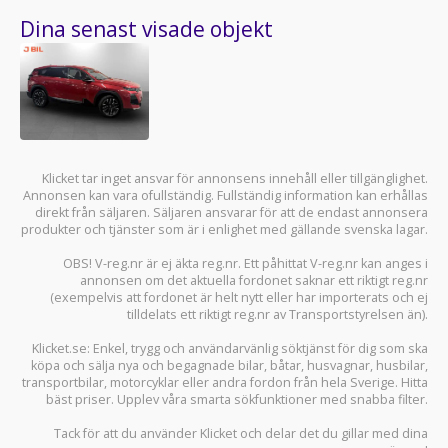
Dina senast visade objekt
Klicket tar inget ansvar för annonsens innehåll eller tillgänglighet.
Annonsen kan vara ofullständig. Fullständig information kan erhållas
direkt från säljaren. Säljaren ansvarar för att de endast annonsera
produkter och tjänster som är i enlighet med gällande svenska lagar.
OBS! V-reg.nr är ej äkta reg.nr. Ett påhittat V-reg.nr kan anges i
annonsen om det aktuella fordonet saknar ett riktigt reg.nr
(exempelvis att fordonet är helt nytt eller har importerats och ej
tilldelats ett riktigt reg.nr av Transportstyrelsen än).
Klicket.se
: Enkel, trygg och användarvänlig söktjänst för dig som ska
köpa och sälja
nya och begagnade bilar
,
båtar
,
husvagnar
,
husbilar
,
transportbilar
,
motorcyklar
eller andra fordon från hela Sverige. Hitta
bäst priser. Upplev våra smarta sökfunktioner med snabba filter.
Tack för att du använder
Klicket
och delar det du gillar med dina