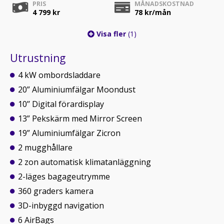
PRIS
MÅNADSKOSTNAD
4 799 kr
78
kr/mån
Visa fler
(1)
Utrustning
4 kW ombordsladdare
20” Aluminiumfälgar Moondust
10’’ Digital förardisplay
13” Pekskärm med Mirror Screen
19” Aluminiumfälgar Zicron
2 mugghållare
2 zon automatisk klimatanläggning
2-läges bagageutrymme
360 graders kamera
3D-inbyggd navigation
6 AirBags