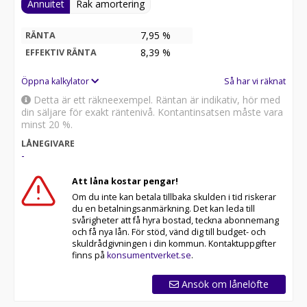
Annuitet
Rak amortering
7,95 %
RÄNTA
8,39
%
EFFEKTIV RÄNTA
Öppna kalkylator
Så har vi räknat
Detta är ett räkneexempel. Räntan är indikativ, hör med
din säljare för exakt räntenivå. Kontantinsatsen måste vara
minst 20 %.
LÅNEGIVARE
-
Att låna kostar pengar!
Om du inte kan betala tillbaka skulden i tid riskerar
du en betalningsanmärkning. Det kan leda till
svårigheter att få hyra bostad, teckna abonnemang
och få nya lån. För stöd, vänd dig till budget- och
skuldrådgivningen i din kommun. Kontaktuppgifter
finns på
konsumentverket.se
.
Ansök om lånelöfte