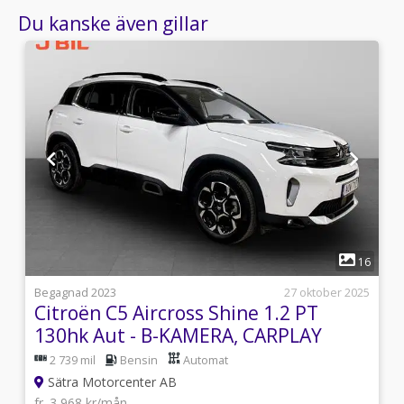
Du kanske även gillar
1
9
16
i
Begagnad 2023
27 oktober 2025
Citroën C5 Aircross Shine 1.2 PT
130hk Aut - B-KAMERA, CARPLAY
2 739 mil
Bensin
Automat
Sätra Motorcenter AB
fr. 3 968 kr/mån