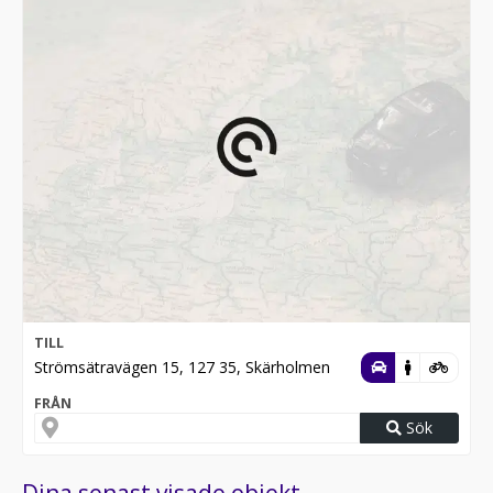
TILL
Strömsätravägen 15, 127 35, Skärholmen
FRÅN
Sök
Dina senast visade objekt