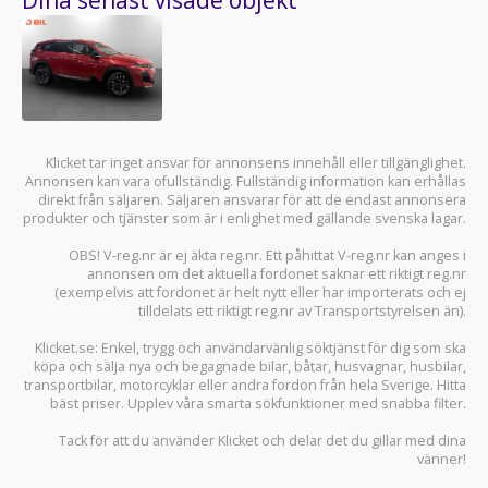
Klicket tar inget ansvar för annonsens innehåll eller tillgänglighet.
Annonsen kan vara ofullständig. Fullständig information kan erhållas
direkt från säljaren. Säljaren ansvarar för att de endast annonsera
produkter och tjänster som är i enlighet med gällande svenska lagar.
OBS! V-reg.nr är ej äkta reg.nr. Ett påhittat V-reg.nr kan anges i
annonsen om det aktuella fordonet saknar ett riktigt reg.nr
(exempelvis att fordonet är helt nytt eller har importerats och ej
tilldelats ett riktigt reg.nr av Transportstyrelsen än).
Klicket.se
: Enkel, trygg och användarvänlig söktjänst för dig som ska
köpa och sälja
nya och begagnade bilar
,
båtar
,
husvagnar
,
husbilar
,
transportbilar
,
motorcyklar
eller andra fordon från hela Sverige. Hitta
bäst priser. Upplev våra smarta sökfunktioner med snabba filter.
Tack för att du använder
Klicket
och delar det du gillar med dina
vänner!