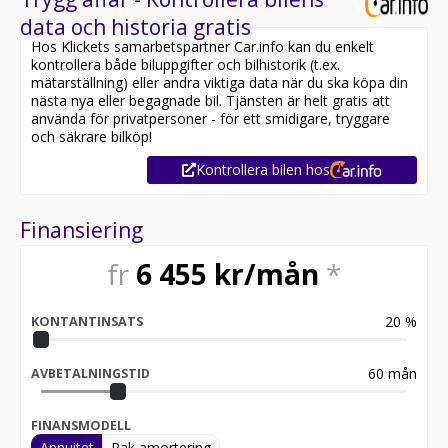
data och historia gratis
Hos Klickets samarbetspartner Car.info kan du enkelt
kontrollera både biluppgifter och bilhistorik (t.ex.
mätarställning) eller andra viktiga data när du ska köpa din
nästa nya eller begagnade bil. Tjänsten är helt gratis att
använda för privatpersoner - för ett smidigare, tryggare
och säkrare bilköp!
Kontrollera bilen hos
Finansiering
fr
6 455
kr/mån
*
20
%
KONTANTINSATS
60
mån
AVBETALNINGSTID
FINANSMODELL
Annuitet
Rak amortering