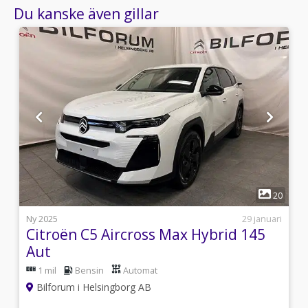
Du kanske även gillar
1
8
20
8
Ny 2025
29 januari
Citroën C5 Aircross Max Hybrid 145
Aut
1 mil
Bensin
Automat
Bilforum i Helsingborg AB