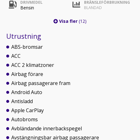
DRIVMEDEL
BRÄNSLEFÖRBRUKNING
Bensin
BLANDAD
Visa fler
(12)
Utrustning
ABS-bromsar
ACC
ACC 2 klimatzoner
Airbag förare
Airbag passagerare fram
Android Auto
Antisladd
Apple CarPlay
Autobroms
Avbländande innerbackspegel
Avstängningsbar airbag passagerare