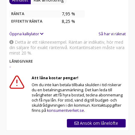
7,95 %
RÄNTA
8,25
%
EFFEKTIV RÄNTA
Öppna kalkylator
Så har vi räknat
Detta är ett räkneexempel. Räntan är indikativ, hör med
din säljare för exakt räntenivå. Kontantinsatsen måste vara
minst 20 %.
LÅNEGIVARE
-
Att låna kostar pengar!
Om du inte kan betala tillbaka skulden i tid riskerar
du en betalningsanmärkning. Det kan leda till
svårigheter att få hyra bostad, teckna abonnemang
och få nya lån. För stöd, vänd dig till budget- och
skuldrådgivningen i din kommun. Kontaktuppgifter
finns på
konsumentverket.se
.
Ansök om lånelöfte