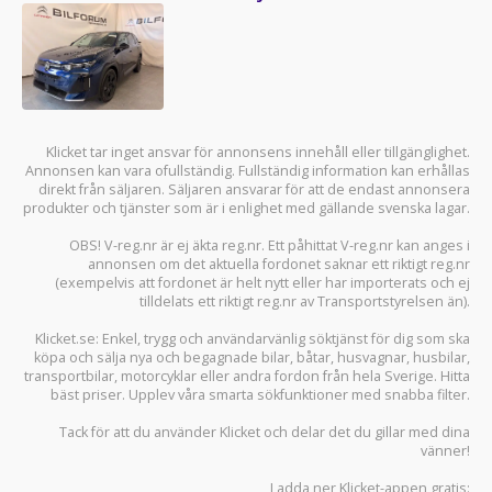
Klicket tar inget ansvar för annonsens innehåll eller tillgänglighet.
Annonsen kan vara ofullständig. Fullständig information kan erhållas
direkt från säljaren. Säljaren ansvarar för att de endast annonsera
produkter och tjänster som är i enlighet med gällande svenska lagar.
OBS! V-reg.nr är ej äkta reg.nr. Ett påhittat V-reg.nr kan anges i
annonsen om det aktuella fordonet saknar ett riktigt reg.nr
(exempelvis att fordonet är helt nytt eller har importerats och ej
tilldelats ett riktigt reg.nr av Transportstyrelsen än).
Klicket.se
: Enkel, trygg och användarvänlig söktjänst för dig som ska
köpa och sälja
nya och begagnade bilar
,
båtar
,
husvagnar
,
husbilar
,
transportbilar
,
motorcyklar
eller andra fordon från hela Sverige. Hitta
bäst priser. Upplev våra smarta sökfunktioner med snabba filter.
Tack för att du använder
Klicket
och delar det du gillar med dina
vänner!
Ladda ner
Klicket-appen
gratis: