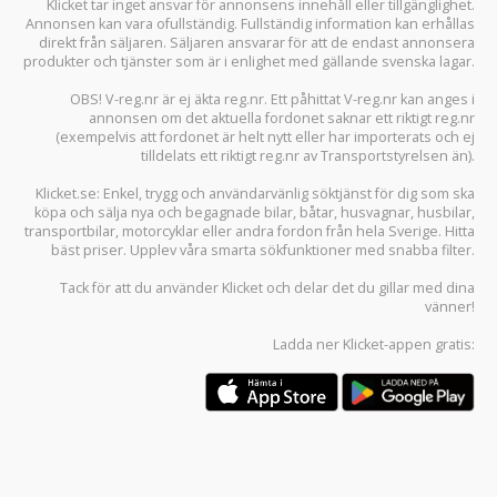
Klicket tar inget ansvar för annonsens innehåll eller tillgänglighet.
Annonsen kan vara ofullständig. Fullständig information kan erhållas
direkt från säljaren. Säljaren ansvarar för att de endast annonsera
produkter och tjänster som är i enlighet med gällande svenska lagar.
OBS! V-reg.nr är ej äkta reg.nr. Ett påhittat V-reg.nr kan anges i
annonsen om det aktuella fordonet saknar ett riktigt reg.nr
(exempelvis att fordonet är helt nytt eller har importerats och ej
tilldelats ett riktigt reg.nr av Transportstyrelsen än).
Klicket.se
: Enkel, trygg och användarvänlig söktjänst för dig som ska
köpa och sälja
nya och begagnade bilar
,
båtar
,
husvagnar
,
husbilar
,
transportbilar
,
motorcyklar
eller andra fordon från hela Sverige. Hitta
bäst priser. Upplev våra smarta sökfunktioner med snabba filter.
Tack för att du använder
Klicket
och delar det du gillar med dina
vänner!
Ladda ner
Klicket-appen
gratis: