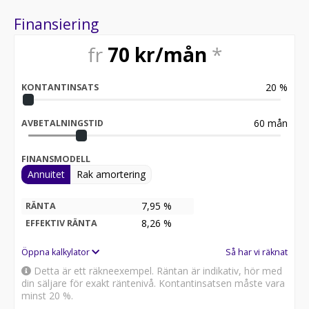
Finansiering
fr
70
kr/mån
*
20
%
KONTANTINSATS
60
mån
AVBETALNINGSTID
FINANSMODELL
Annuitet
Rak amortering
7,95 %
RÄNTA
8,26
%
EFFEKTIV RÄNTA
Öppna kalkylator
Så har vi räknat
Detta är ett räkneexempel. Räntan är indikativ, hör med
din säljare för exakt räntenivå. Kontantinsatsen måste vara
minst 20 %.