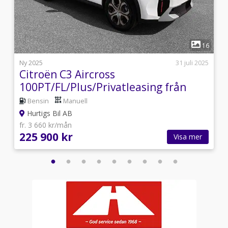
1
5
16
i
Ny 2025
31 juli 2025
Citroën C3 Aircross
100PT/FL/Plus/Privatleasing från
3119:-
Bensin
Manuell
Hurtigs Bil AB
fr. 3 660 kr/mån
225 900 kr
Visa mer