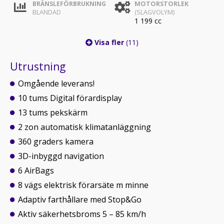
BRÄNSLEFÖRBRUKNING
MOTORSTORLEK
BLANDAD
(SLAGVOLYM)
1 199 cc
Visa fler
(11)
Utrustning
Omgående leverans!
10 tums Digital förardisplay
13 tums pekskärm
2 zon automatisk klimatanläggning
360 graders kamera
3D-inbyggd navigation
6 AirBags
8 vägs elektrisk förarsäte m minne
Adaptiv farthållare med Stop&Go
Aktiv säkerhetsbroms 5 – 85 km/h