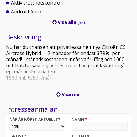
Aktiv trötthetskontroll
Android Auto
Visa alla
(52)
Beskrivning
Nu har du chansen att privatleasa helt nya Citroën C5
Aircross Hybrid i 12 månader för endast 3799:- per
månad! I månadskostnaden ingår valfri färg och 1000
mil. Halvförsäkring, vinterhjul och vägtrafikskatt ingår
ej i månadskostnaden.
1500 mil: +250:-/mån
En mycket välbyggd bil med generösa innermått och
Visa mer
imponerande 565 liter bagageutrymme!
Intresseanmälan
Hybridmotorn på 145hk har en förbrukning på 0,54
l/100km enligt WLTP.
NÄR ÄR KÖPET AKTUELLT?
NAMN
*
Kontakta oss idag för att boka en provkörning!
E-POST
*
TELEFON