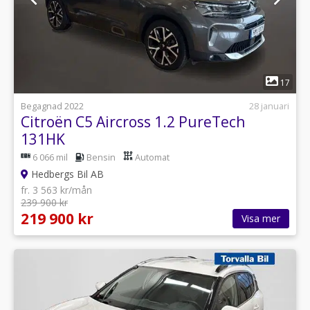
1
17
Begagnad 2022
28 januari
Citroën C5 Aircross 1.2 PureTech
131HK
6 066 mil
Bensin
Automat
Hedbergs Bil AB
fr. 3 563 kr/mån
239 900 kr
219 900 kr
Visa mer