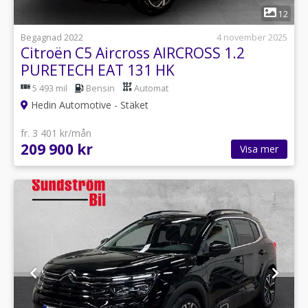
1
12
Begagnad 2022
4 november 2025
Citroën C5 Aircross AIRCROSS 1.2
PURETECH EAT 131 HK
5 493 mil
Bensin
Automat
Hedin Automotive - Stäket
fr. 3 401 kr/mån
209 900 kr
Visa mer