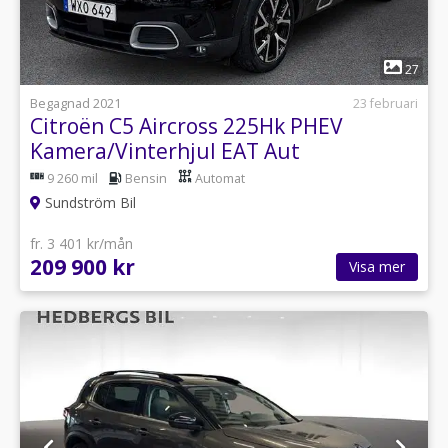
1
27
Begagnad 2021
23 februari
Citroën C5 Aircross 225Hk PHEV
Kamera/Vinterhjul EAT Aut
9 260 mil
Bensin
Automat
Sundström Bil
fr. 3 401 kr/mån
209 900 kr
Visa mer