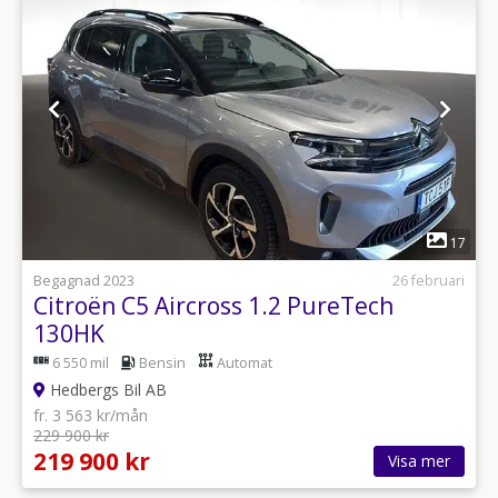
1
17
Begagnad 2023
26 februari
Citroën C5 Aircross 1.2 PureTech
130HK
6 550 mil
Bensin
Automat
Hedbergs Bil AB
fr. 3 563 kr/mån
229 900 kr
219 900 kr
Visa mer