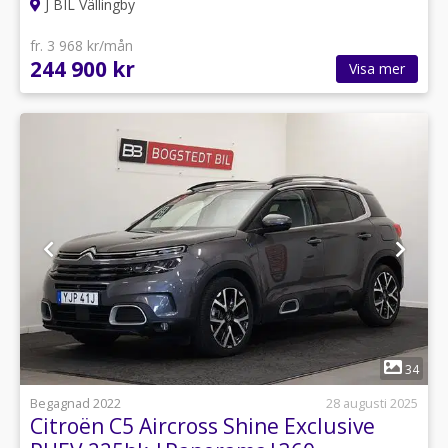
J BIL Vällingby
fr. 3 968 kr/mån
244 900 kr
Visa mer
1
34
Begagnad 2022
28 augusti 2025
Citroën C5 Aircross Shine Exclusive