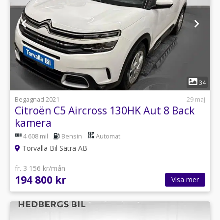
1
34
Begagnad 2021
29 maj
Citroën C5 Aircross 130HK Aut 8 Back
kamera
4 608 mil
Bensin
Automat
Torvalla Bil Sätra AB
fr. 3 156 kr/mån
194 800 kr
Visa mer