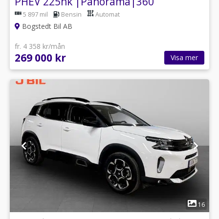
PHEV 225hk |Panorama|360
5 897 mil
Bensin
Automat
Bogstedt Bil AB
fr. 4 358 kr/mån
269 000 kr
Visa mer
1
16