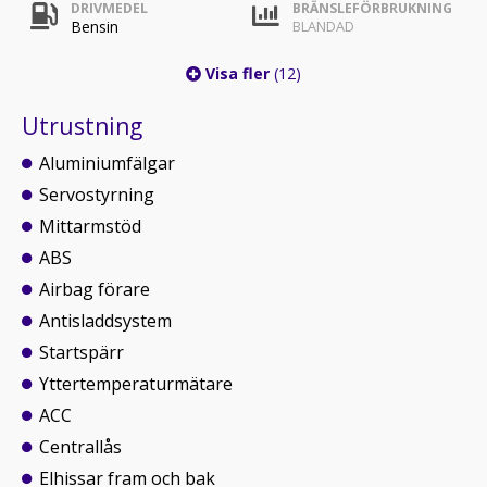
DRIVMEDEL
BRÄNSLEFÖRBRUKNING
Bensin
BLANDAD
Visa fler
(12)
Utrustning
Aluminiumfälgar
Servostyrning
Mittarmstöd
ABS
Airbag förare
Antisladdsystem
Startspärr
Yttertemperaturmätare
ACC
Centrallås
Elhissar fram och bak