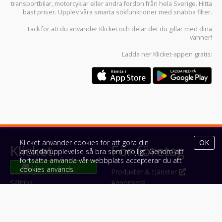
transportbilar
,
motorcyklar
eller andra fordon från hela Sverige. Hitta
bäst priser. Upplev våra smarta sökfunktioner med snabba filter.
Tack för att du använder
Klicket
och delar det du gillar med dina
vänner!
Ladda ner
Klicket-appen
gratis:
Klicket använder cookies för att göra din
OK
Klicket
För företag
användarupplevelse så bra som möjligt. Genom att
fortsätta använda vår webbplats accepterar du att
cookies används.
Om Klicket
Produkter & tjänster
Säljtips
Annonsera
Kontakt & support
Bli kund hos Klicket
Press
Handlarlogin