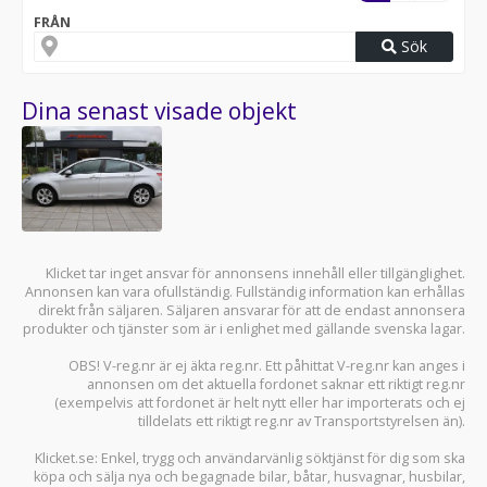
FRÅN
Sök
Dina senast visade objekt
Klicket tar inget ansvar för annonsens innehåll eller tillgänglighet.
Annonsen kan vara ofullständig. Fullständig information kan erhållas
direkt från säljaren. Säljaren ansvarar för att de endast annonsera
produkter och tjänster som är i enlighet med gällande svenska lagar.
OBS! V-reg.nr är ej äkta reg.nr. Ett påhittat V-reg.nr kan anges i
annonsen om det aktuella fordonet saknar ett riktigt reg.nr
(exempelvis att fordonet är helt nytt eller har importerats och ej
tilldelats ett riktigt reg.nr av Transportstyrelsen än).
Klicket.se
: Enkel, trygg och användarvänlig söktjänst för dig som ska
köpa och sälja
nya och begagnade bilar
,
båtar
,
husvagnar
,
husbilar
,