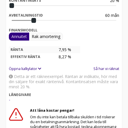
20
%
KONTANTINSATS
60
mån
AVBETALNINGSTID
FINANSMODELL
Annuitet
Rak amortering
7,95 %
RÄNTA
8,27
%
EFFEKTIV RÄNTA
Öppna kalkylator
Så har vi räknat
Detta är ett räkneexempel. Räntan är indikativ, hör med
din säljare för exakt räntenivå. Kontantinsatsen måste vara
minst 20 %.
LÅNEGIVARE
-
Att låna kostar pengar!
Om du inte kan betala tillbaka skulden i tid riskerar
du en betalningsanmärkning. Det kan leda till
svårigheter att få hyra bostad, teckna abonnemang