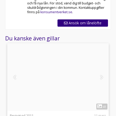
och få nya lån. För stöd, vänd dig till budget- och
skuldrådgivningen i din kommun. Kontaktuppgifter
finns på
konsumentverket.se
.
Ansök om lånelöfte
Du kanske även gillar
1
2
41
1
Begagnad 2011
11 mars