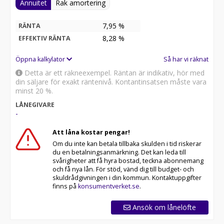
Annuitet
Rak amortering
7,95 %
RÄNTA
8,28
%
EFFEKTIV RÄNTA
Öppna kalkylator
Så har vi räknat
Detta är ett räkneexempel. Räntan är indikativ, hör med
din säljare för exakt räntenivå. Kontantinsatsen måste vara
minst 20 %.
LÅNEGIVARE
-
Att låna kostar pengar!
Om du inte kan betala tillbaka skulden i tid riskerar
du en betalningsanmärkning. Det kan leda till
svårigheter att få hyra bostad, teckna abonnemang
och få nya lån. För stöd, vänd dig till budget- och
skuldrådgivningen i din kommun. Kontaktuppgifter
finns på
konsumentverket.se
.
Ansök om lånelöfte