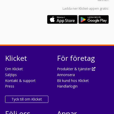
Ladda ner
Klicket-appen
gratis:
Klicket
För företag
Om Klicket
Produkter & tjänster
Säljtips
Annonsera
Kontakt & support
Bli kund hos Klicket
Press
Handlarlogin
Tyck till om Klicket
Följ oss
Appar