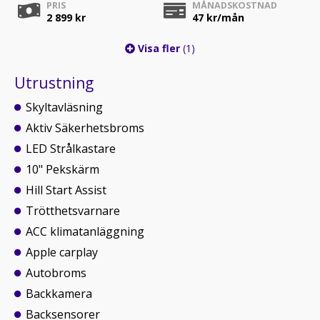
PRIS
MÅNADSKOSTNAD
2 899 kr
47
kr/mån
Visa fler
(1)
Utrustning
Skyltavläsning
Aktiv Säkerhetsbroms
LED Strålkastare
10" Pekskärm
Hill Start Assist
Trötthetsvarnare
ACC klimatanläggning
Apple carplay
Autobroms
Backkamera
Backsensorer