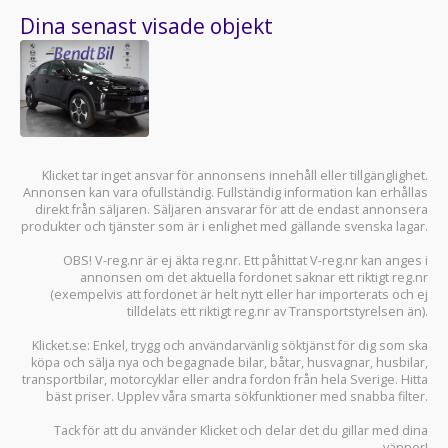
Dina senast visade objekt
Klicket tar inget ansvar för annonsens innehåll eller tillgänglighet.
Annonsen kan vara ofullständig. Fullständig information kan erhållas
direkt från säljaren. Säljaren ansvarar för att de endast annonsera
produkter och tjänster som är i enlighet med gällande svenska lagar.
OBS! V-reg.nr är ej äkta reg.nr. Ett påhittat V-reg.nr kan anges i
annonsen om det aktuella fordonet saknar ett riktigt reg.nr
(exempelvis att fordonet är helt nytt eller har importerats och ej
tilldelats ett riktigt reg.nr av Transportstyrelsen än).
Klicket.se
: Enkel, trygg och användarvänlig söktjänst för dig som ska
köpa och sälja
nya och begagnade bilar
,
båtar
,
husvagnar
,
husbilar
,
transportbilar
,
motorcyklar
eller andra fordon från hela Sverige. Hitta
bäst priser. Upplev våra smarta sökfunktioner med snabba filter.
Tack för att du använder
Klicket
och delar det du gillar med dina
vänner!