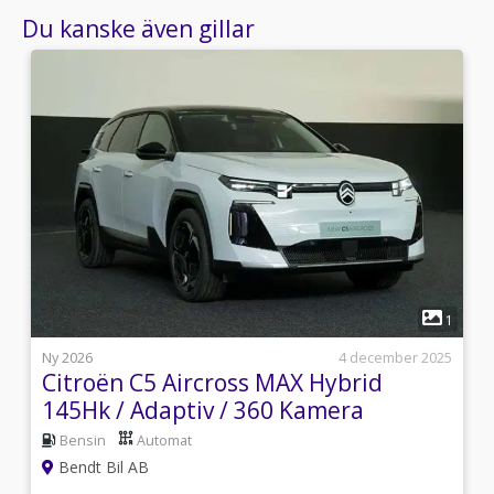
Du kanske även gillar
7
1
l
Ny 2026
4 december 2025
Citroën C5 Aircross MAX Hybrid
145Hk / Adaptiv / 360 Kamera
Bensin
Automat
Bendt Bil AB