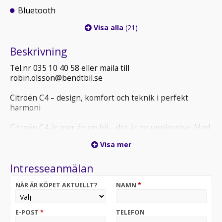
Bluetooth
Visa alla
(21)
Beskrivning
Tel.nr 035 10 40 58 eller maila till
robin.olsson@bendtbil.se
Citroën C4 – design, komfort och teknik i perfekt
harmoni
Citroën C4 är mer än en bil – det är en upplevelse. Med
sin djärva design, kupéliknande siluett och hög
Visa mer
markfrigång kombinerar den det bästa från en elegant
halvkombi och en modern SUV. Resultatet? En bil som
Intresseanmälan
både fångar blicken och gör vardagen bekvämare.
NÄR ÄR KÖPET AKTUELLT?
NAMN
*
Ikonisk design – Sportig front, mjuka linjer och en
robust attityd som får C4 att sticka ut på vägen.
Oslagbar komfort – Citroëns välkända Advanced
E-POST
*
TELEFON
Comfort-säten och fjädring ger dig känslan av att sväva