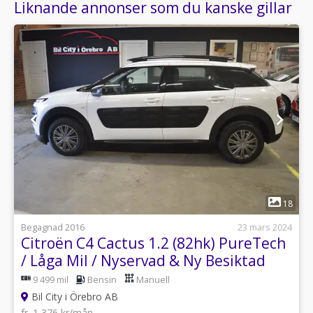
Liknande annonser som du kanske gillar
1
18
Begagnad 2016
23 mars 2024
Citroën C4 Cactus 1.2 (82hk) PureTech
/ Låga Mil / Nyservad & Ny Besiktad
9 499 mil
Bensin
Manuell
Bil City i Örebro AB
fr. 1 376 kr/mån