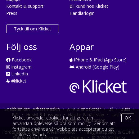
Kontakt & support
Bli kund hos Klicket
Press
Handlarlogin
Tyck till om Klicket
Följ oss
Appar
Facebook
iPhone & iPad (App Store)
Instagram
Android (Google Play)
LinkedIn
#klicket
Snabblänkar:
Arbetsmaskin
•
ATV & snöskoter
•
Bil
•
Buss
•
Båt
•
Husbil & husvagn
•
Hästbil & hästsläp
•
Lastbil
•
Klicket använder cookies för att göra din
OK
Motorcykel & moped
•
Släpfordon
användarupplevelse så bra som möjligt. Genom att
fortsätta använda vår webbplats accepterar du att
Fordonsköp online
•
Användarvillkor
•
Integritetspolicy & GDPR
•
cookies används.
Söktjänsten för Sveriges alla fordon
•
© 2026 Klicket.se