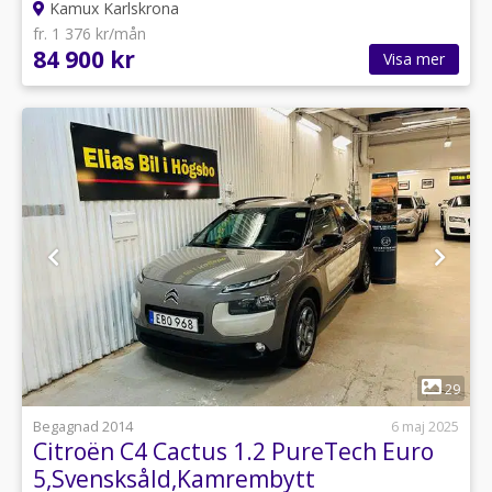
Kamux Karlskrona
fr. 1 376 kr/mån
84 900 kr
Visa mer
1
29
Begagnad 2014
6 maj 2025
Citroën C4 Cactus 1.2 PureTech Euro
5,Svensksåld,Kamrembytt