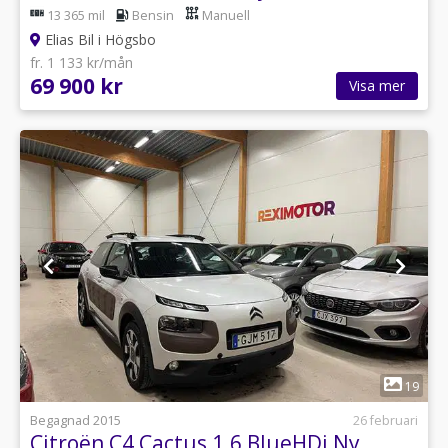
13 365 mil
Bensin
Manuell
Elias Bil i Högsbo
fr. 1 133 kr/mån
69 900 kr
Visa mer
1
19
Begagnad 2015
26 februari
Citroën C4 Cactus 1.6 BlueHDi Ny