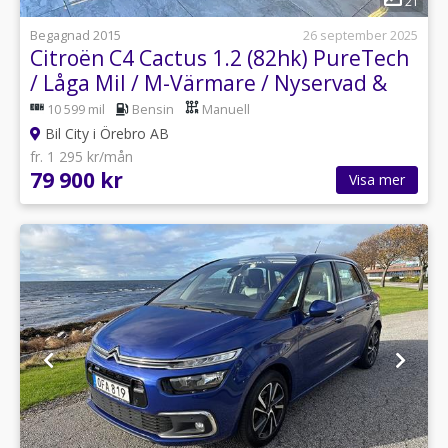
21
Begagnad 2015
26 september 2025
Citroën C4 Cactus 1.2 (82hk) PureTech
/ Låga Mil / M-Värmare / Nyservad &
Besiktad
10 599 mil
Bensin
Manuell
Bil City i Örebro AB
fr. 1 295 kr/mån
79 900 kr
Visa mer