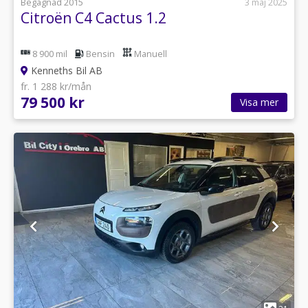
Begagnad 2015
3 maj 2025
Citroën C4 Cactus 1.2
8 900 mil
Bensin
Manuell
Kenneths Bil AB
fr. 1 288 kr/mån
79 500 kr
Visa mer
1