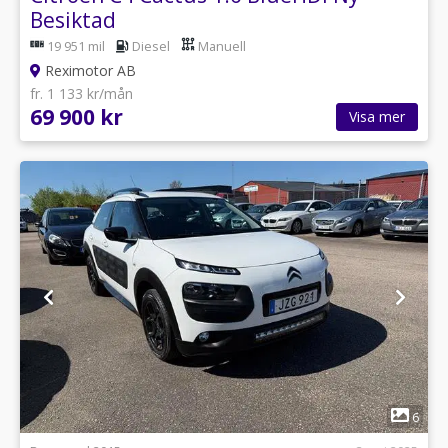
Besiktad
19 951 mil
Diesel
Manuell
Reximotor AB
fr. 1 133 kr/mån
69 900 kr
Visa mer
1
6