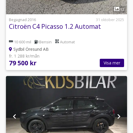
1
12
Begagnad 2016
31 oktober 2025
Citroën C4 Picasso 1.2 Automat
10 600 mil
Bensin
Automat
Sydbil Öresund AB
fr. 1 288 kr/mån
79 500 kr
Visa mer