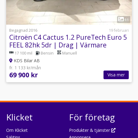
1
11
Begagnad 2016
19 februari
Citroën C4 Cactus 1.2 PureTech Euro 5
FEEL 82hk 5dr | Drag | Värmare
17 100 mil
Bensin
Manuell
KDS Bilar AB
fr. 1 133 kr/mån
69 900 kr
Visa mer
Klicket
För företag
Om Klicket
Produkter & tjänster
Säljtips
Annonsera