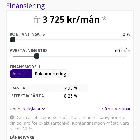
Finansiering
fr
3 725
kr/mån
*
20
%
KONTANTINSATS
60
mån
AVBETALNINGSTID
FINANSMODELL
Annuitet
Rak amortering
7,95 %
RÄNTA
8,25
%
EFFEKTIV RÄNTA
Öppna kalkylator
Så har vi räknat
Detta är ett räkneexempel. Räntan är indikativ, hör med
din säljare för exakt räntenivå. Kontantinsatsen måste vara
minst 20 %.
LÅNEGIVARE