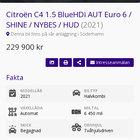
Citroën C4 1.5 BlueHDi AUT Euro 6 /
SHINE / NYBES / HUD
(2021)
Denna bil finns på vår anläggning i Söderhamn
229 900 kr
Intresseanmälan
Fakta
MODELLÅR
BILTYP
2021
Halvkombi
VÄXELLÅDA
MILTAL
Automat
6 450 mil
SKICK
DRIVHJUL
Begagnad
Tvåhjulsdriven