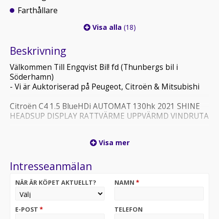
Farthållare
Visa alla
(18)
Beskrivning
Välkommen Till Engqvist Bil! fd (Thunbergs bil i
Söderhamn)
- Vi är Auktoriserad på Peugeot, Citroën & Mitsubishi
Citroën C4 1.5 BlueHDi AUTOMAT 130hk 2021 SHINE
HEADSUP DISPLAY RATTVÄRME UPPVÄRMD VINDRUTA
Skatt endast 2 394kr/år
Visa mer
Besiktigad till 2027-03-31
Intresseanmälan
Vi tar din bil i inbyte och löser dina eventuella skulder.
Vi erbjuder hemleverans i hela Sverige, prata med din
NÄR ÄR KÖPET AKTUELLT?
NAMN
*
säljare för mer info!
På grund av korta lager tider så rekommenderar vi
E-POST
*
TELEFON
alltid att ni ringer innan för att säkerställa att er bil