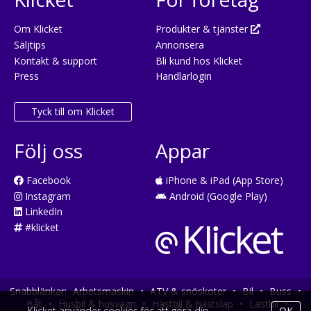
Om Klicket
Produkter & tjänster
Säljtips
Annonsera
Kontakt & support
Bli kund hos Klicket
Press
Handlarlogin
Tyck till om Klicket
Följ oss
Appar
Facebook
iPhone & iPad (App Store)
Instagram
Android (Google Play)
LinkedIn
#klicket
Snabblänkar:
Arbetsmaskin
•
ATV & snöskoter
•
Bil
•
Buss
•
Båt
•
Husbil & husvagn
•
Hästbil & hästsläp
•
Lastbil
•
Klicket använder cookies för att göra din
OK