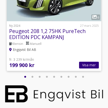
1
1
6
0
Ny 2024
27 mars 2025
Peugeot 208 1,2 75HK PureTech
EDITION PDC KAMPANJ
Bensin
Manuell
Engqvist Bil AB
fr. 3 239 kr/mån
199 900 kr
Visa mer