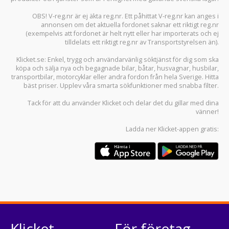
OBS! V-reg.nr är ej äkta reg.nr. Ett påhittat V-reg.nr kan anges i
annonsen om det aktuella fordonet saknar ett riktigt reg.nr
(exempelvis att fordonet är helt nytt eller har importerats och ej
tilldelats ett riktigt reg.nr av Transportstyrelsen än).
Klicket.se
: Enkel, trygg och användarvänlig söktjänst för dig som ska
köpa och sälja
nya och begagnade bilar
,
båtar
,
husvagnar
,
husbilar
,
transportbilar
,
motorcyklar
eller andra fordon från hela Sverige. Hitta
bäst priser. Upplev våra smarta sökfunktioner med snabba filter.
Tack för att du använder
Klicket
och delar det du gillar med dina
vänner!
Ladda ner
Klicket-appen
gratis:
Klicket
För företag