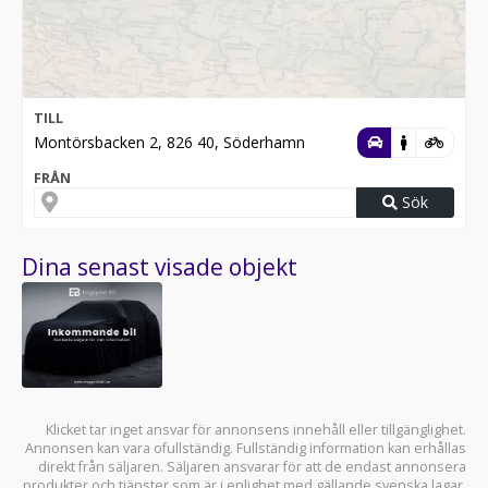
TILL
Montörsbacken 2, 826 40, Söderhamn
FRÅN
Sök
Dina senast visade objekt
Klicket tar inget ansvar för annonsens innehåll eller tillgänglighet.
Annonsen kan vara ofullständig. Fullständig information kan erhållas
direkt från säljaren. Säljaren ansvarar för att de endast annonsera
produkter och tjänster som är i enlighet med gällande svenska lagar.