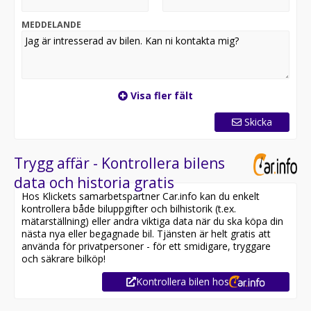
finns kvar i lager!
Erbjuder visning alla dagar i veckan på plats eller via
MEDDELANDE
videosamtal.
Visa fler fält
Skicka
Trygg affär - Kontrollera bilens
data och historia gratis
Hos Klickets samarbetspartner Car.info kan du enkelt
kontrollera både biluppgifter och bilhistorik (t.ex.
mätarställning) eller andra viktiga data när du ska köpa din
nästa nya eller begagnade bil. Tjänsten är helt gratis att
använda för privatpersoner - för ett smidigare, tryggare
och säkrare bilköp!
Kontrollera bilen hos