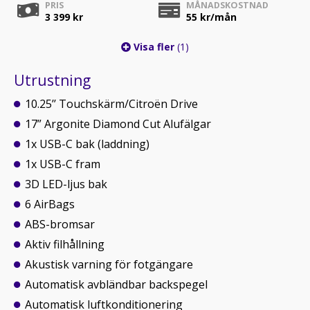
PRIS
MÅNADSKOSTNAD
3 399 kr
55
kr/mån
Visa fler
(1)
Utrustning
10.25’’ Touchskärm/Citroën Drive
17” Argonite Diamond Cut Alufälgar
1x USB-C bak (laddning)
1x USB-C fram
3D LED-ljus bak
6 AirBags
ABS-bromsar
Aktiv filhållning
Akustisk varning för fotgängare
Automatisk avbländbar backspegel
Automatisk luftkonditionering