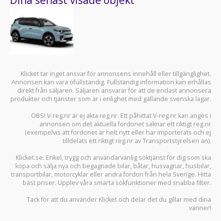
Klicket tar inget ansvar för annonsens innehåll eller tillgänglighet.
Annonsen kan vara ofullständig. Fullständig information kan erhållas
direkt från säljaren. Säljaren ansvarar för att de endast annonsera
produkter och tjänster som är i enlighet med gällande svenska lagar.
OBS! V-reg.nr är ej äkta reg.nr. Ett påhittat V-reg.nr kan anges i
annonsen om det aktuella fordonet saknar ett riktigt reg.nr
(exempelvis att fordonet är helt nytt eller har importerats och ej
tilldelats ett riktigt reg.nr av Transportstyrelsen än).
Klicket.se
: Enkel, trygg och användarvänlig söktjänst för dig som ska
köpa och sälja
nya och begagnade bilar
,
båtar
,
husvagnar
,
husbilar
,
transportbilar
,
motorcyklar
eller andra fordon från hela Sverige. Hitta
bäst priser. Upplev våra smarta sökfunktioner med snabba filter.
Tack för att du använder
Klicket
och delar det du gillar med dina
vänner!