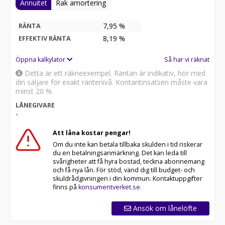
Annuitet
Rak amortering
7,95 %
RÄNTA
8,19
%
EFFEKTIV RÄNTA
Öppna kalkylator
Så har vi räknat
Detta är ett räkneexempel. Räntan är indikativ, hör med
din säljare för exakt räntenivå. Kontantinsatsen måste vara
minst 20 %.
LÅNEGIVARE
-
Att låna kostar pengar!
Om du inte kan betala tillbaka skulden i tid riskerar
du en betalningsanmärkning. Det kan leda till
svårigheter att få hyra bostad, teckna abonnemang
och få nya lån. För stöd, vänd dig till budget- och
skuldrådgivningen i din kommun. Kontaktuppgifter
finns på
konsumentverket.se
.
Ansök om lånelöfte