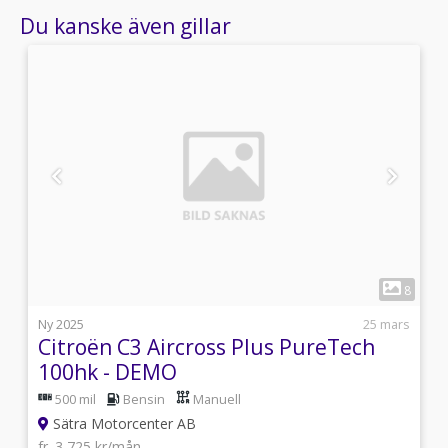
Du kanske även gillar
1
9
8
i
Ny 2025
25 mars
Citroën C3 Aircross Plus PureTech
100hk - DEMO
500 mil
Bensin
Manuell
Sätra Motorcenter AB
fr. 3 725 kr/mån