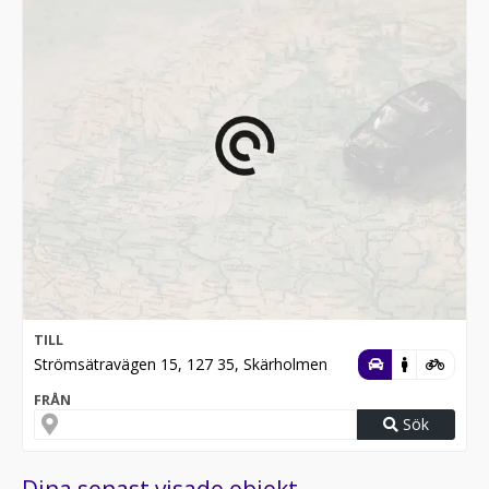
TILL
Strömsätravägen 15, 127 35, Skärholmen
FRÅN
Sök
Dina senast visade objekt