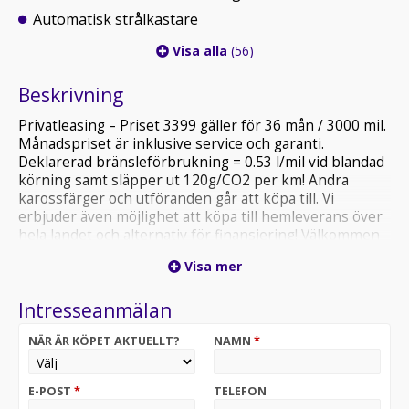
Automatisk strålkastare
Visa alla
(56)
Beskrivning
Privatleasing – Priset 3399 gäller för 36 mån / 3000 mil.
Månadspriset är inklusive service och garanti.
Deklarerad bränsleförbrukning = 0.53 l/mil vid blandad
körning samt släpper ut 120g/CO2 per km! Andra
karossfärger och utföranden går att köpa till. Vi
erbjuder även möjlighet att köpa till hemleverans över
hela landet och alternativ för finansiering! Välkommen
att kontakta våra säljare för priser samt närmare
Visa mer
leveransinformation. Varmt välkommen in på besök till
en av våra anläggningar i Stockholm, Göteborg,
Intresseanmälan
Norrtälje eller Lund!
OBS! Bilen på bilden är ett visningsexempel och kan
NÄR ÄR KÖPET AKTUELLT?
NAMN
*
skilja sig från din faktiska konfiguration.
E-POST
*
TELEFON