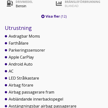
DRIVMEDEL
BRÄNSLEFÖRBRUKNING
Bensin
BLANDAD
Visa fler
(12)
Utrustning
Avdragbar Moms
Farthållare
Parkeringssensorer
Apple CarPlay
Android Auto
AC
LED Strålkastare
Airbag förare
Airbag passagerare fram
Avbländande innerbackspegel
Avstängningsbar airbag passagerare