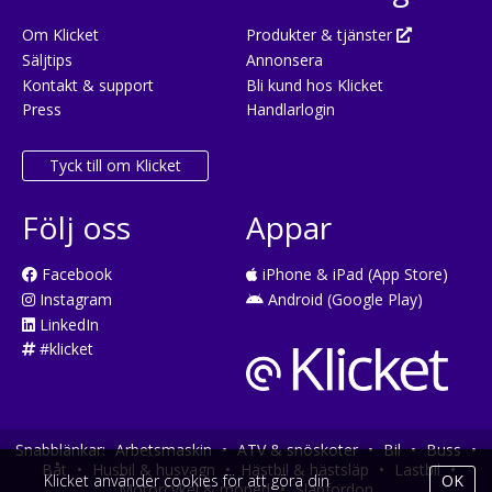
Om Klicket
Produkter & tjänster
Säljtips
Annonsera
Kontakt & support
Bli kund hos Klicket
Press
Handlarlogin
Tyck till om Klicket
Följ oss
Appar
Facebook
iPhone & iPad (App Store)
Instagram
Android (Google Play)
LinkedIn
#klicket
Snabblänkar:
Arbetsmaskin
•
ATV & snöskoter
•
Bil
•
Buss
•
Båt
•
Husbil & husvagn
•
Hästbil & hästsläp
•
Lastbil
•
Klicket använder cookies för att göra din
OK
Motorcykel & moped
•
Släpfordon