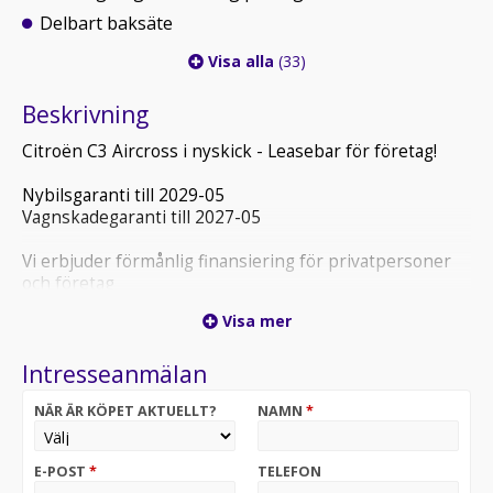
Delbart baksäte
Visa alla
(33)
Beskrivning
Citroën C3 Aircross i nyskick - Leasebar för företag!
Nybilsgaranti till 2029-05
Vagnskadegaranti till 2027-05
Vi erbjuder förmånlig finansiering för privatpersoner
och företag
Försäkring för enbart 1900kr första sex månaderna
Visa mer
Available for export - VAT Deductible
Intresseanmälan
NÄR ÄR KÖPET AKTUELLT?
NAMN
*
E-POST
*
TELEFON