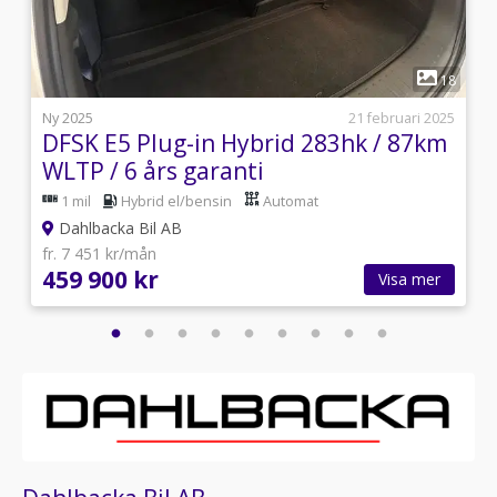
1
3
18
9
Ny 2025
21 februari 2025
DFSK E5 Plug-in Hybrid 283hk / 87km
WLTP / 6 års garanti
1 mil
Hybrid el/bensin
Automat
Dahlbacka Bil AB
fr. 7 451 kr/mån
459 900 kr
Visa mer