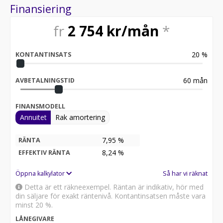
Finansiering
fr
2 754
kr/mån
*
20
%
KONTANTINSATS
60
mån
AVBETALNINGSTID
FINANSMODELL
Annuitet
Rak amortering
7,95 %
RÄNTA
8,24
%
EFFEKTIV RÄNTA
Öppna kalkylator
Så har vi räknat
Detta är ett räkneexempel. Räntan är indikativ, hör med
din säljare för exakt räntenivå. Kontantinsatsen måste vara
minst 20 %.
LÅNEGIVARE