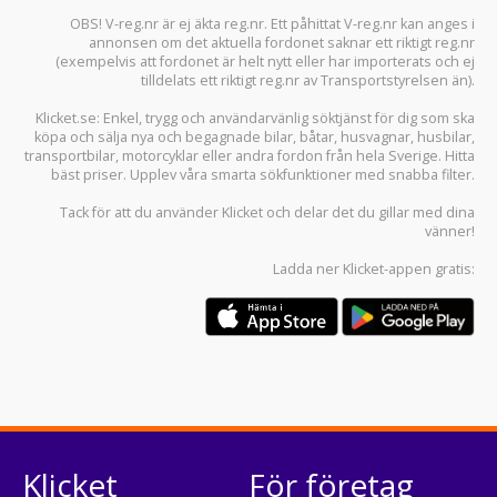
OBS! V-reg.nr är ej äkta reg.nr. Ett påhittat V-reg.nr kan anges i
annonsen om det aktuella fordonet saknar ett riktigt reg.nr
(exempelvis att fordonet är helt nytt eller har importerats och ej
tilldelats ett riktigt reg.nr av Transportstyrelsen än).
Klicket.se
: Enkel, trygg och användarvänlig söktjänst för dig som ska
köpa och sälja
nya och begagnade bilar
,
båtar
,
husvagnar
,
husbilar
,
transportbilar
,
motorcyklar
eller andra fordon från hela Sverige. Hitta
bäst priser. Upplev våra smarta sökfunktioner med snabba filter.
Tack för att du använder
Klicket
och delar det du gillar med dina
vänner!
Ladda ner
Klicket-appen
gratis:
Klicket
För företag