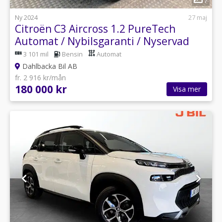
7
Ny 2024
27 maj
Citroën C3 Aircross 1.2 PureTech
Automat / Nybilsgaranti / Nyservad
3 101 mil
Bensin
Automat
Dahlbacka Bil AB
fr. 2 916 kr/mån
180 000 kr
Visa mer