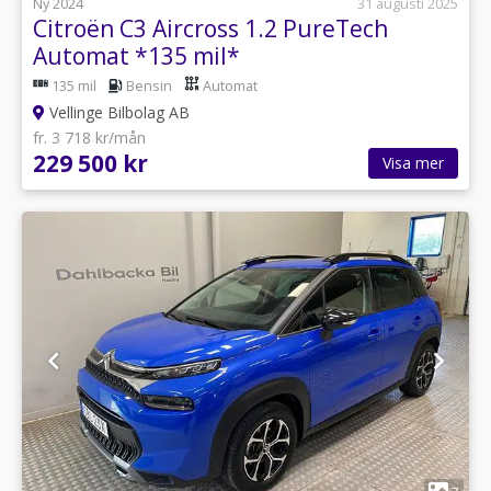
Ny 2024
31 augusti 2025
Citroën C3 Aircross 1.2 PureTech
Automat *135 mil*
135 mil
Bensin
Automat
Vellinge Bilbolag AB
fr. 3 718 kr/mån
229 500 kr
Visa mer
1