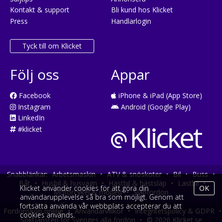
Kontakt & support
Bli kund hos Klicket
Press
Handlarlogin
Tyck till om Klicket
Följ oss
Appar
Facebook
iPhone & iPad (App Store)
Instagram
Android (Google Play)
LinkedIn
#klicket
Snabblänkar:
Arbetsmaskin
•
ATV & snöskoter
•
Bil
•
Buss
•
Båt
•
Husbil & husvagn
•
Hästbil & hästsläp
•
Lastbil
•
Klicket använder cookies för att göra din
OK
Motorcykel & moped
•
Släpfordon
användarupplevelse så bra som möjligt. Genom att
fortsätta använda vår webbplats accepterar du att
Fordonsköp online
•
Användarvillkor
•
Integritetspolicy & GDPR
•
cookies används.
Söktjänsten för Sveriges alla fordon
•
© 2026 Klicket.se