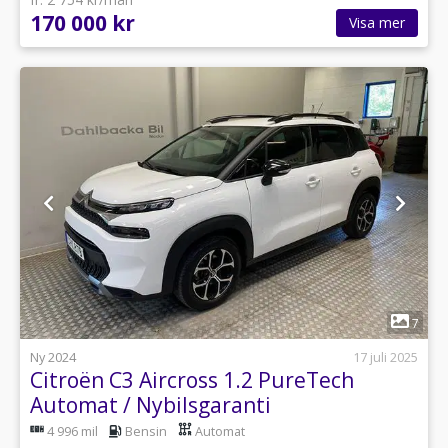
170 000 kr
Visa mer
1
7
Ny 2024
17 juli 2025
Citroën C3 Aircross 1.2 PureTech
Automat / Nybilsgaranti
4 996 mil
Bensin
Automat