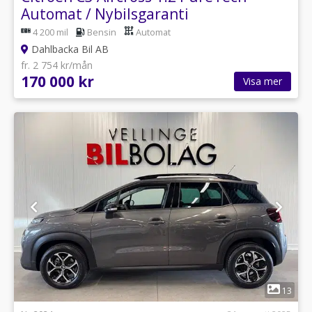
Automat / Nybilsgaranti
4 200 mil
Bensin
Automat
Dahlbacka Bil AB
fr. 2 754 kr/mån
170 000 kr
Visa mer
1
13