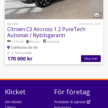
1
8
Ny 2024
10 oktober 2025
Citroën C3 Aircross 1.2 PureTech
Automat / Nybilsgaranti
4 170 mil
Bensin
Automat
Dahlbacka Bil AB
fr. 2 754 kr/mån
170 000 kr
Visa mer
Klicket
För företag
Om Klicket
Produkter & tjänster
Säljtips
Annonsera