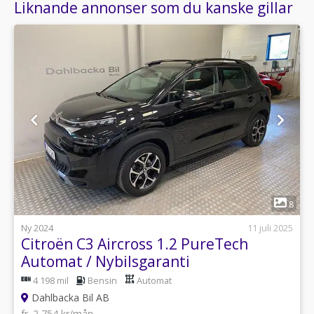
Liknande annonser som du kanske gillar
1
8
Ny 2024
11 juli 2025
Citroën C3 Aircross 1.2 PureTech
Automat / Nybilsgaranti
4 198 mil
Bensin
Automat
Dahlbacka Bil AB
fr. 2 754 kr/mån