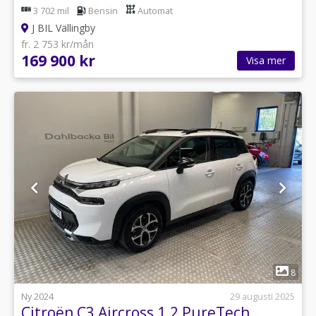
3 702 mil
Bensin
Automat
J BIL Vällingby
fr. 2 753 kr/mån
169 900 kr
Visa mer
1
8
Ny 2024
29 augusti 2025
Citroën C3 Aircross 1.2 PureTech