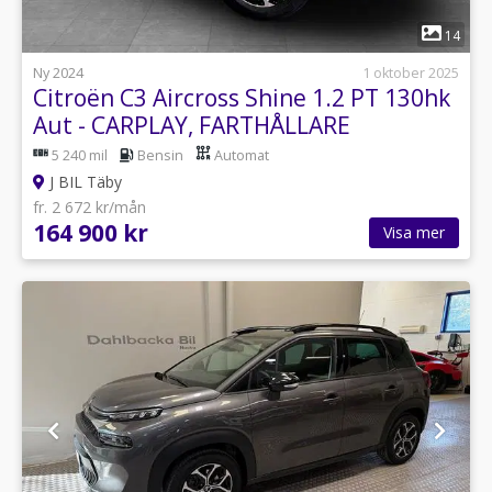
1
14
Ny 2024
1 oktober 2025
Citroën C3 Aircross Shine 1.2 PT 130hk
Aut - CARPLAY, FARTHÅLLARE
5 240 mil
Bensin
Automat
J BIL Täby
fr. 2 672 kr/mån
164 900 kr
Visa mer