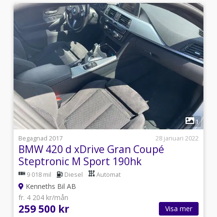
2
1
i
Begagnad 2017
28 januari 2022
BMW 420 d xDrive Gran Coupé
Steptronic M Sport 190hk
9 018 mil
Diesel
Automat
Kenneths Bil AB
fr. 4 204 kr/mån
259 500 kr
Visa mer