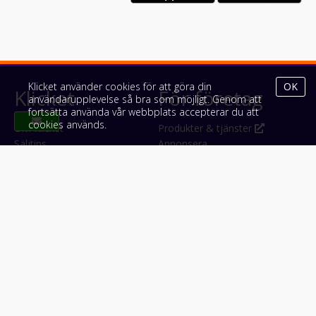
Klicket använder cookies för att göra din
OK
Klicket
För företag
användarupplevelse så bra som möjligt. Genom att
fortsätta använda vår webbplats accepterar du att
cookies används.
Om Klicket
Produkter & tjänster
Säljtips
Annonsera
Kontakt & support
Bli kund hos Klicket
Press
Handlarlogin
Tyck till om Klicket
Följ oss
Appar
Facebook
iPhone & iPad (App Store)
Instagram
Android (Google Play)
LinkedIn