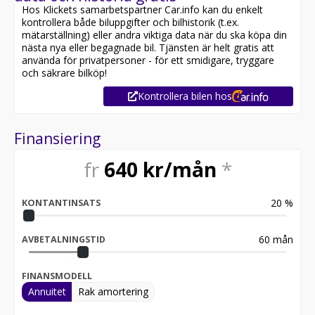
Hos Klickets samarbetspartner Car.info kan du enkelt
kontrollera både biluppgifter och bilhistorik (t.ex.
mätarställning) eller andra viktiga data när du ska köpa din
nästa nya eller begagnade bil. Tjänsten är helt gratis att
använda för privatpersoner - för ett smidigare, tryggare
och säkrare bilköp!
Kontrollera bilen hos
Finansiering
fr
640
kr/mån
*
20
%
KONTANTINSATS
60
mån
AVBETALNINGSTID
FINANSMODELL
Annuitet
Rak amortering