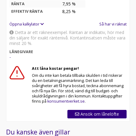
7,95 %
RÄNTA
8,25
%
EFFEKTIV RÄNTA
Öppna kalkylator
Så har vi räknat
Detta är ett räkneexempel. Räntan är indikativ, hör med
din säljare för exakt räntenivå. Kontantinsatsen måste vara
minst 20 %.
LÅNEGIVARE
-
Att låna kostar pengar!
Om du inte kan betala tillbaka skulden i tid riskerar
du en betalningsanmärkning. Det kan leda till
svårigheter att få hyra bostad, teckna abonnemang
och få nya lån. För stöd, vänd dig till budget- och
skuldrådgivningen i din kommun. Kontaktuppgifter
finns på
konsumentverket.se
.
Ansök om lånelöfte
Du kanske även gillar