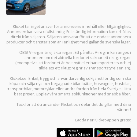
Klicket tar inget ansvar för annonsens innehåll eller tillgänglighet.
Annonsen kan vara ofullständig. Fullständig information kan erhållas
direkt från säljaren. Säljaren ansvarar för att de endast annonsera
produkter och tjänster som är i enlighet med gällande svenska lagar.
OBS! V-reg.nr är ej äkta reg.nr. Ett påhittat V-reg.nr kan anges i
annonsen om det aktuella fordonet saknar ett riktigt reg.nr
(exempelvis att fordonet är helt nytt eller har importerats och ej
tilldelats ett riktigt reg.nr av Transportstyrelsen än).
Klicket.se
: Enkel, trygg och användarvänlig söktjänst för dig som ska
köpa och sälja
nya och begagnade bilar
,
båtar
,
husvagnar
,
husbilar
,
transportbilar
,
motorcyklar
eller andra fordon från hela Sverige. Hitta
bäst priser. Upplev våra smarta sökfunktioner med snabba filter.
Tack för att du använder
Klicket
och delar det du gillar med dina
vänner!
Ladda ner
Klicket-appen
gratis: