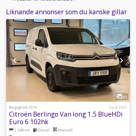
Liknande annonser som du kanske gillar
1
51
Begagnad 2019
6 juli 2025
Citroën Berlingo Van long 1.5 BlueHDi
Euro 6 102hk
5 288 mil
Diesel
Manuell