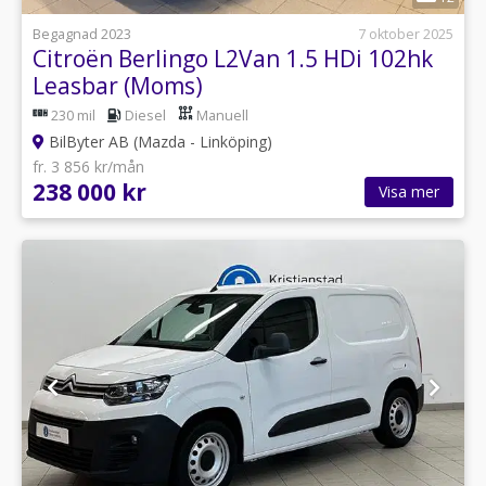
Begagnad 2023
7 oktober 2025
Citroën Berlingo L2Van 1.5 HDi 102hk
Leasbar (Moms)
230 mil
Diesel
Manuell
BilByter AB (Mazda - Linköping)
fr. 3 856 kr/mån
238 000 kr
Visa mer