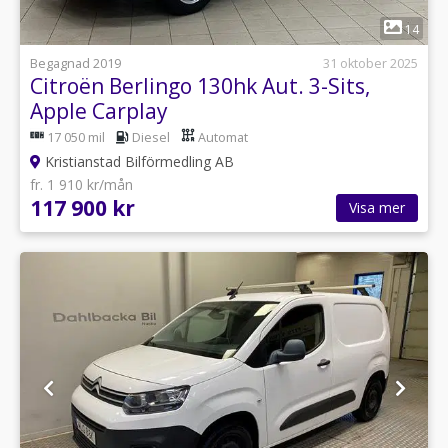
1
14
Begagnad 2019
31 oktober 2025
Citroën Berlingo 130hk Aut. 3-Sits,
Apple Carplay
17 050 mil
Diesel
Automat
Kristianstad Bilförmedling AB
fr. 1 910 kr/mån
117 900 kr
Visa mer