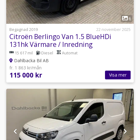
1
8
Begagnad 2019
22 november 2025
Citroën Berlingo Van 1.5 BlueHDi
131hk Värmare / Inredning
15 617 mil
Diesel
Automat
Dahlbacka Bil AB
fr. 1 863 kr/mån
115 000 kr
Visa mer