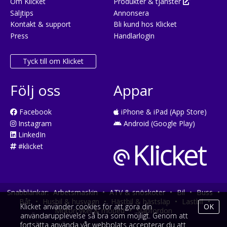
Om Klicket
Produkter & tjänster
Säljtips
Annonsera
Kontakt & support
Bli kund hos Klicket
Press
Handlarlogin
Tyck till om Klicket
Följ oss
Appar
Facebook
iPhone & iPad (App Store)
Instagram
Android (Google Play)
LinkedIn
#klicket
Snabblänkar:
Arbetsmaskin
•
ATV & snöskoter
•
Bil
•
Buss
•
Båt
•
Husbil & husvagn
•
Hästbil & hästsläp
•
Lastbil
•
Klicket använder cookies för att göra din
OK
Motorcykel & moped
•
Släpfordon
användarupplevelse så bra som möjligt. Genom att
fortsätta använda vår webbplats accepterar du att