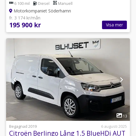
6 100 mil
Diesel
Manuell
Motorkompaniet Söderhamn
fr. 3 174 kr/mån
195 900 kr
Visa mer
1
13
Begagnad 2019
6 augusti 2025
Citroën Berlingo Lång 1.5 BlueHDi AUT