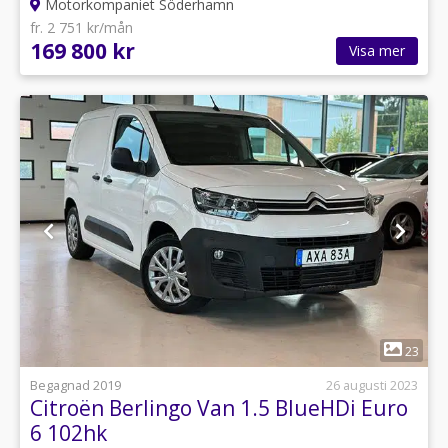
Motorkompaniet Söderhamn
fr. 2 751 kr/mån
169 800 kr
Visa mer
1
23
Begagnad 2019
26 augusti 2023
Citroën Berlingo Van 1.5 BlueHDi Euro
6 102hk