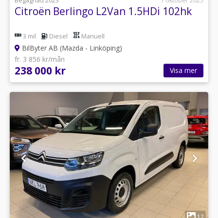
Begagnad 2023
7 oktober 2025
Citroën Berlingo L2Van 1.5HDi 102hk
3 mil
Diesel
Manuell
BilByter AB (Mazda - Linköping)
fr. 3 856 kr/mån
238 000 kr
Visa mer
1
12