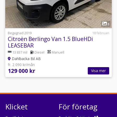
1
8
Begagnad 2019
18 februari
Citroën Berlingo Van 1.5 BlueHDi
LEASEBAR
13 837 mil
Diesel
Manuell
Dahlbacka Bil AB
fr. 2 090 kr/mån
129 000 kr
Visa mer
Klicket
För företag