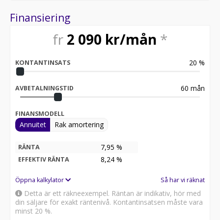
Finansiering
fr
2 090
kr/mån
*
20
%
KONTANTINSATS
60
mån
AVBETALNINGSTID
FINANSMODELL
Annuitet
Rak amortering
7,95 %
RÄNTA
8,24
%
EFFEKTIV RÄNTA
Öppna kalkylator
Så har vi räknat
Detta är ett räkneexempel. Räntan är indikativ, hör med
din säljare för exakt räntenivå. Kontantinsatsen måste vara
minst 20 %.