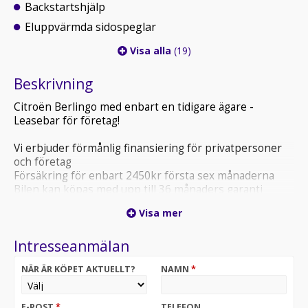
Backstartshjälp
Eluppvärmda sidospeglar
Visa alla
(19)
Beskrivning
Citroën Berlingo med enbart en tidigare ägare -
Leasebar för företag!
Vi erbjuder förmånlig finansiering för privatpersoner
och företag
Försäkring för enbart 2450kr första sex månaderna
Bilen kan köpas med upp till 36 månaders garanti
Visa mer
Intresseanmälan
NÄR ÄR KÖPET AKTUELLT?
NAMN
*
E-POST
*
TELEFON