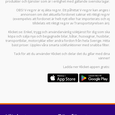
produkter och tjänster som är i enlighet med gällande svenska lagar.
OBS! V-reg.nr är ej äkta reg.nr. Ett påhittat V-reg.nr kan anges i
annonsen om det aktuella fordonet saknar ett riktigt reg.nr
(exempelvis att fordonet är helt nytt eller har importerats och ej
tilldelats ett riktigt reg.nr av Transportstyrelsen än).
Klicket.se
: Enkel, trygg och användarvänlig söktjänst för dig som ska
köpa och sälja
nya och begagnade bilar
,
båtar
,
husvagnar
,
husbilar
,
transportbilar
,
motorcyklar
eller andra fordon från hela Sverige. Hitta
bäst priser. Upplev våra smarta sökfunktioner med snabba filter.
Tack för att du använder
Klicket
och delar det du gillar med dina
vänner!
Ladda ner
Klicket-appen
gratis: