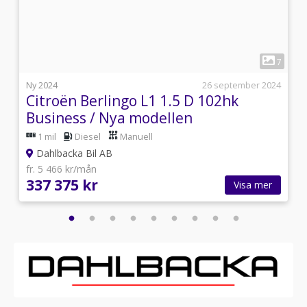
1
1
7
i
Ny 2024
26 september 2024
Citroën Berlingo L1 1.5 D 102hk
r
Business / Nya modellen
1 mil
Diesel
Manuell
Dahlbacka Bil AB
fr. 5 466 kr/mån
337 375 kr
Visa mer