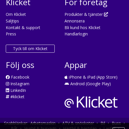
Klicket
För företag
Om Klicket
Produkter & tjänster
Säljtips
Annonsera
Kontakt & support
Bli kund hos Klicket
Press
Handlarlogin
Tyck till om Klicket
Följ oss
Appar
Facebook
iPhone & iPad (App Store)
Instagram
Android (Google Play)
LinkedIn
#klicket
Snabblänkar:
Arbetsmaskin
•
ATV & snöskoter
•
Bil
•
Buss
•
Båt
•
Husbil & husvagn
•
Hästbil & hästsläp
•
Lastbil
•