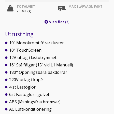
TOTALVIKT
MAX SLÄPVAGNSVIKT
2 040 kg
Visa fler
(3)
Utrustning
10” Monokromt förarkluster
10” TouchScreen
12V uttag i lastutrymmet
16” Stålfälgar (15” vid L1 Manuell)
180° Öppningsbara bakdörrar
220V uttag i kupé
4 st Lastöglor
6st Fästöglor i golvet
ABS (låsningsfria bromsar)
AC Luftkonditionering