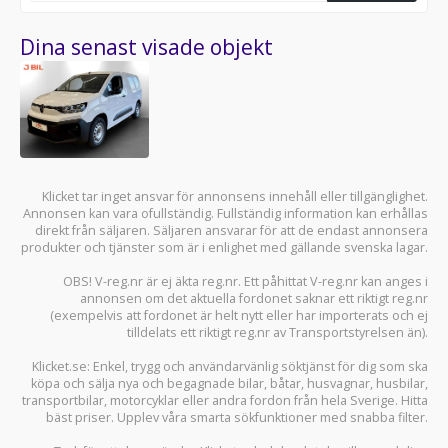
Dina senast visade objekt
Klicket tar inget ansvar för annonsens innehåll eller tillgänglighet.
Annonsen kan vara ofullständig. Fullständig information kan erhållas
direkt från säljaren. Säljaren ansvarar för att de endast annonsera
produkter och tjänster som är i enlighet med gällande svenska lagar.
OBS! V-reg.nr är ej äkta reg.nr. Ett påhittat V-reg.nr kan anges i
annonsen om det aktuella fordonet saknar ett riktigt reg.nr
(exempelvis att fordonet är helt nytt eller har importerats och ej
tilldelats ett riktigt reg.nr av Transportstyrelsen än).
Klicket.se
: Enkel, trygg och användarvänlig söktjänst för dig som ska
köpa och sälja
nya och begagnade bilar
,
båtar
,
husvagnar
,
husbilar
,
transportbilar
,
motorcyklar
eller andra fordon från hela Sverige. Hitta
bäst priser. Upplev våra smarta sökfunktioner med snabba filter.