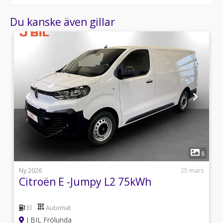
Du kanske även gillar
1
1
8
l
Ny 2026
25 mars
Citroën E -Jumpy L2 75kWh
El
Automat
J BIL Frölunda