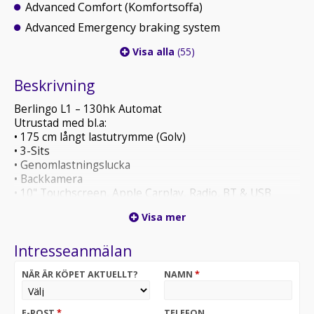
Advanced Comfort (Komfortsoffa)
Advanced Emergency braking system
Visa alla
(55)
Beskrivning
Berlingo L1 – 130hk Automat
Utrustad med bl.a:
• 175 cm långt lastutrymme (Golv)
• 3-Sits
• Genomlastningslucka
• Backkamera
• 10" Touchscreen, Apple Carplay, Radio, BT & USB
• Uppvärmd läderklädd multifunktionsratt
Visa mer
Leasingkostnad: 2749:- ex moms/mån. Halvt
Intresseanmälan
momsavdrag på denna bil vid leasing!
20% förhöjd hyra
NÄR ÄR KÖPET AKTUELLT?
NAMN
*
36 mån
50% restvärde
E-POST
*
TELEFON