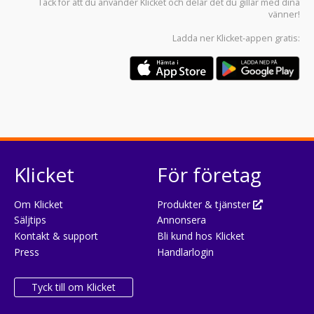
Tack för att du använder
Klicket
och delar det du gillar med dina
vänner!
Ladda ner
Klicket-appen
gratis:
Klicket
För företag
Om Klicket
Produkter & tjänster
Säljtips
Annonsera
Kontakt & support
Bli kund hos Klicket
Press
Handlarlogin
Tyck till om Klicket