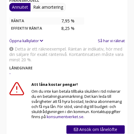
FINANSMODELL
Annuitet
Rak amortering
7,95 %
RÄNTA
8,25
%
EFFEKTIV RÄNTA
Öppna kalkylator
Så har vi räknat
Detta är ett räkneexempel. Räntan är indikativ, hör med
din säljare för exakt räntenivå. Kontantinsatsen måste vara
minst 20 %.
LÅNEGIVARE
-
Att låna kostar pengar!
Om du inte kan betala tillbaka skulden i tid riskerar
du en betalningsanmärkning. Det kan leda till
svårigheter att få hyra bostad, teckna abonnemang
och få nya lån. För stöd, vänd dig till budget- och
skuldrådgivningen i din kommun. Kontaktuppgifter
finns på
konsumentverket.se
.
Ansök om lånelöfte